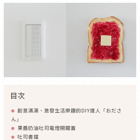
目次
創意滿滿、激發生活樂趣的DIY達人「おださ
ん」
果醬奶油吐司電燈開關蓋
吐司書擋