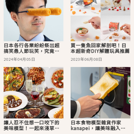
日本各行各業紛紛祭出超
買一隻魚回家解剖吧！日
搞笑愚人節玩笑，究竟哪
本超新奇DIY解體玩具推薦
個小編最有趣？
2024年04月05日
2023年06月08日
讓人忍不住想一口咬下的
日本食物模型雜貨作家
美味模型！一起來淺草體
kanapei，讓美味融入日
驗好玩又可愛的食物模型
常的有趣作品超吸引人！