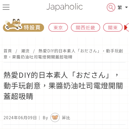
繁
東京
關西近畿
關東
首頁
潮流
熱愛DIY的日本素人「おださん」，動手玩創
意，果醬奶油吐司電燈開關蓋超吸睛
熱愛DIY的日本素人「おださん」，
動手玩創意，果醬奶油吐司電燈開關
蓋超吸睛
2024年06月09日
｜ By
菲比