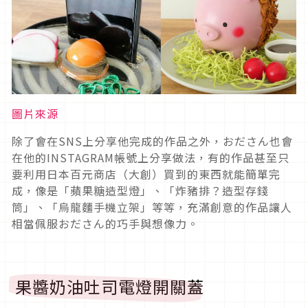
圖片來源
除了會在SNS上分享他完成的作品之外，おださん也會
在他的INSTAGRAM帳號上分享做法，有的作品甚至只
要利用日本百元商店（大創）買到的東西就能簡單完
成，像是「蘋果糖造型燈」、「炸豬排？造型存錢
筒」、「烏龍麵手機立架」等等，充滿創意的作品讓人
相當佩服おださん的巧手與想像力。
果醬奶油吐司電燈開關蓋