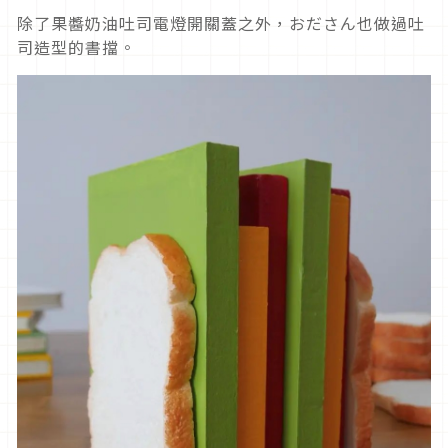
除了果醬奶油吐司電燈開關蓋之外，おださん也做過吐
司造型的書擋。