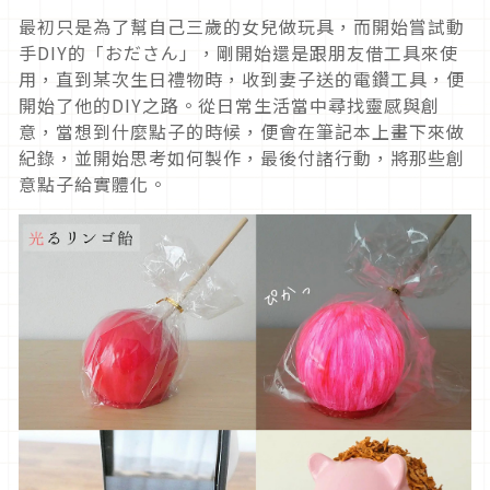
最初只是為了幫自己三歲的女兒做玩具，而開始嘗試動
手DIY的「おださん」，剛開始還是跟朋友借工具來使
用，直到某次生日禮物時，收到妻子送的電鑽工具，便
開始了他的DIY之路。從日常生活當中尋找靈感與創
意，當想到什麼點子的時候，便會在筆記本上畫下來做
紀錄，並開始思考如何製作，最後付諸行動，將那些創
意點子給實體化。