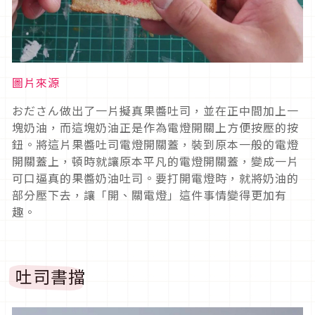
圖片來源
おださん做出了一片擬真果醬吐司，並在正中間加上一
塊奶油，而這塊奶油正是作為電燈開關上方便按壓的按
鈕。將這片果醬吐司電燈開關蓋，裝到原本一般的電燈
開關蓋上，頓時就讓原本平凡的電燈開關蓋，變成一片
可口逼真的果醬奶油吐司。要打開電燈時，就將奶油的
部分壓下去，讓「開、關電燈」這件事情變得更加有
趣。
吐司書擋