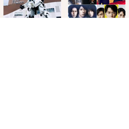
在台場欣賞鋼彈最後的
回顧大師經典！東野圭
機會！「DiverCity
吾原作改編的10部日本
Tokyo Plaza」搭船、
影視作品推薦
2026年07月13日
2026年07月28日
購物、美食及夜景，一
次全體驗
No.
3
No.
4
必買日系腕錶品牌
用日本最大美食網站
KUOE！不張揚卻經得起
Gurunavi 客製化預約九