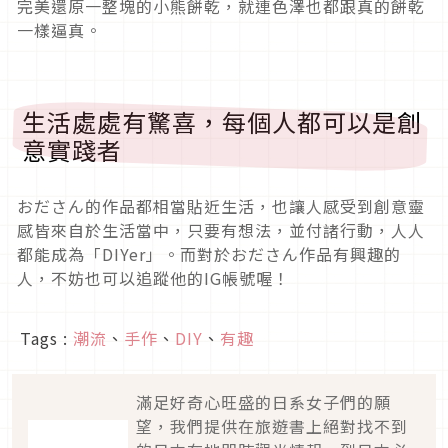
完美還原一整塊的小熊餅乾，就連色澤也都跟真的餅乾
一樣逼真。
生活處處有驚喜，每個人都可以是創
意實踐者
おださん的作品都相當貼近生活，也讓人感受到創意靈
感皆來自於生活當中，只要有想法，並付諸行動，人人
都能成為「DIYer」。而對於おださん作品有興趣的
人，不妨也可以追蹤他的IG帳號喔！
Tags :
潮流
、
手作
、
DIY
、
有趣
滿足好奇心旺盛的日系女子們的願
望，我們提供在旅遊書上絕對找不到