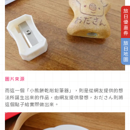
旅日優惠券
旅日地圖
圖片來源
而這一個「小熊餅乾削鉛筆器」，則是從網友提供的想
法所誕生出來的作品，由網友提供發想，おださん則將
這個點子給實際做出來。