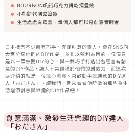
BOURBON帆船巧克力餅乾摺疊鏡
小熊餅乾削鉛筆器
生活處處有驚喜，每個人都可以是創意實踐者
日本擁有不少擁有巧手、充滿創意的素人，會在SNS向
大家分享他們的DIY作品，並非以營利為目的，僅僅只
是以一顆熱愛DIY的心、與一雙巧手打造出各種富有創
意的DIY作品，讓人不禁讚嘆於他們的創造力。而這次
要介紹的就是一位玩心滿滿、喜歡動手玩創意的DIY達
人「おださん」，讓我們一起來看看他所做的那些為生
活增添創意與樂趣的DIY作品吧！
創意滿滿、激發生活樂趣的DIY達人
「おださん」