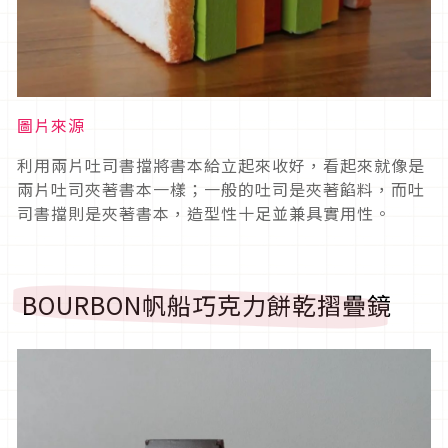
圖片來源
利用兩片吐司書擋將書本給立起來收好，看起來就像是
兩片吐司夾著書本一樣；一般的吐司是夾著餡料，而吐
司書擋則是夾著書本，造型性十足並兼具實用性。
BOURBON帆船巧克力餅乾摺疊鏡