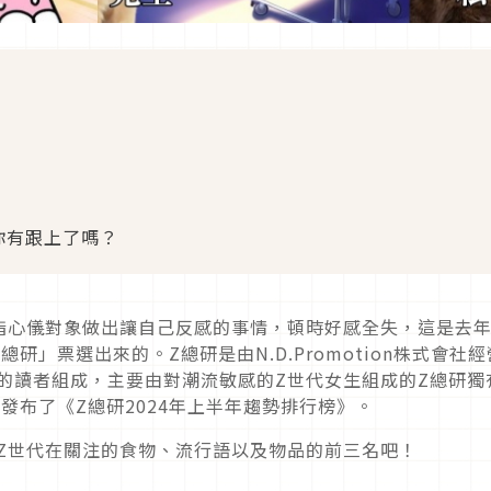
你有跟上了嗎？
指心儀對象做出讓自己反感的事情，頓時好感全失，這是去
」票選出來的。Z總研是由N.D.Promotion株式會社經
ーム）的讀者組成，主要由對潮流敏感的Z世代女生組成的Z總研獨
發布了《Z總研2024年上半年趨勢排行榜》。
本Z世代在關注的食物、流行語以及物品的前三名吧！