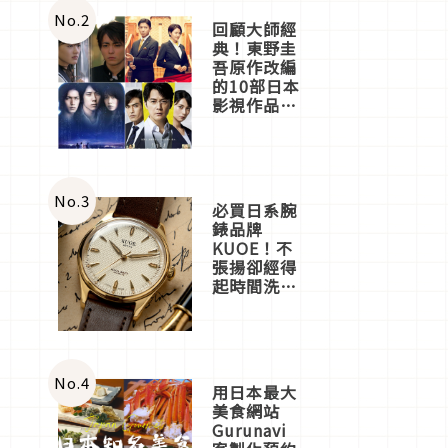
體驗
No.
2
回顧大師經
典！東野圭
吾原作改編
的10部日本
影視作品推
薦
No.
3
必買日系腕
錶品牌
KUOE！不
張揚卻經得
起時間洗鍊
的經典之作
五選
No.
4
用日本最大
美食網站
Gurunavi