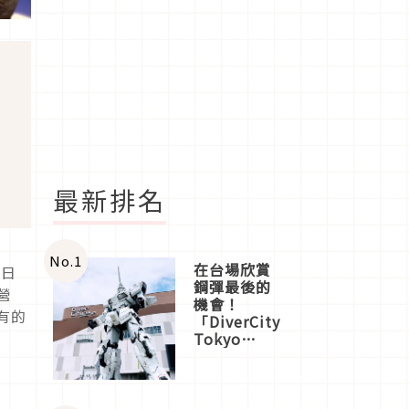
最新排名
No.
1
在台場欣賞
年日
鋼彈最後的
營
機會！
有的
「DiverCity
Tokyo
Plaza」搭
船、購物、
美食及夜
景，一次全