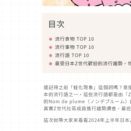
目次
流行食物 TOP 10
流行事物 TOP 10
流行語 TOP 10
最受日本Z世代歡迎的流行趨勢，
還記得之前「蛙化現象」這個詞嗎？意
本的流行語之一，這些流行語都是由「Z總研
的Nom de plume（ノンデプル
真實Z世代社區成員進行趨勢調查，最近
這次就帶大家來看看2024年上半年日