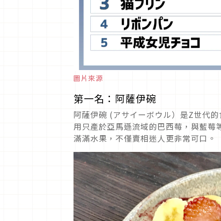
圖片來源
第一名：阿薩伊碗
阿薩伊碗 (アサイーボウル）是Z世代
用只產於亞馬遜流域的巴西莓，與藍莓
滿滿水果，不僅賣相迷人更非常可口。