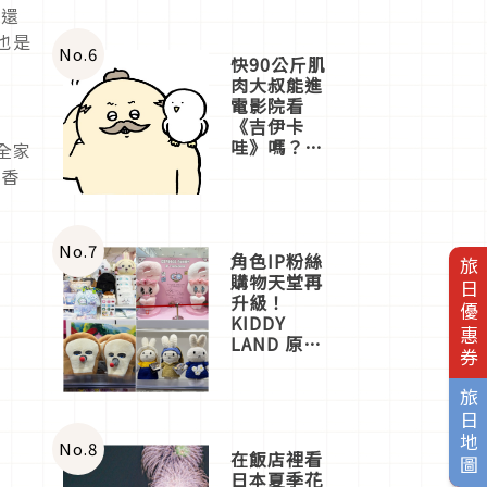
、還
也是
No.
6
快90公斤肌
肉大叔能進
電影院看
《吉伊卡
哇》嗎？日
全家
本重金屬樂
的香
團「打首」
會長與
nagano老師
一同給出了
No.
7
角色IP粉絲
旅日優惠券
答案
購物天堂再
升級！
KIDDY
LAND 原宿
店吉伊卡哇
迎客，新開
旅日地圖
幕
OMOKADO
店3分即達
No.
8
在飯店裡看
日本夏季花