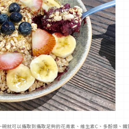
一碗就可以攝取到攝取足夠的花青素、維生素C、多酚類、鐵