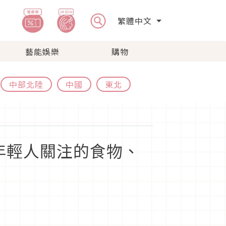
繁體中文
藝能娛樂
購物
中部北陸
中國
東北
！年輕人關注的食物、