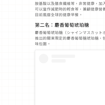
胺基酸以及膳食纖維等，非常健康，加
可以當作減肥時的輕食等，兼顧健康營
目前風靡全球的健康早餐。
第二名：麝香葡萄琥珀糖
麝香葡萄琥珀糖（シャインマスカット
推出的關東限定的麝香葡萄糖琥珀糖，
味包圍。