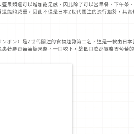
入堅果類還可以增加飽足感，因此除了可以當早餐、下午茶
養還能夠減重，因此不僅是日本Z世代關注的流行趨勢，其實
ボンボン）是Z世代關注的食物趨勢第二名，這是一款由日本
包裹著麝香葡萄糖果醬，一口咬下，整個口腔都被麝香葡萄