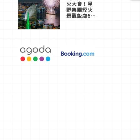
火大會！星
野集團煙火
景觀飯店6
選，讓你不
用人擠人悠
閒欣賞