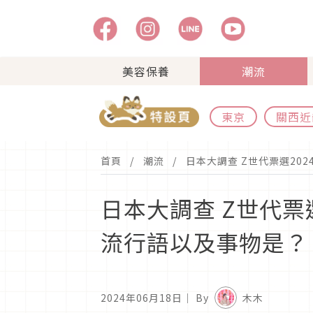
美容保養
潮流
東京
關西近
首頁
潮流
日本大調查 Z世代票選2
日本大調查 Z世代票
流行語以及事物是？
2024年06月18日
｜ By
木木