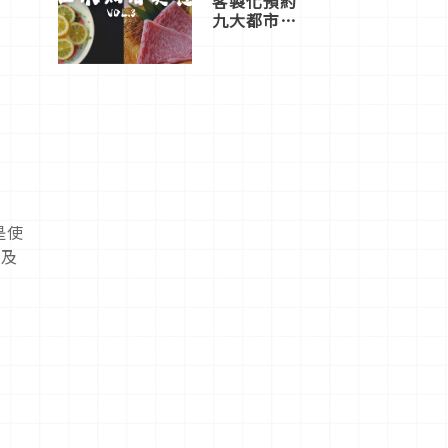
客製化預約
九大都市餐
廳，打造專
屬美食體
驗！
是使
片及