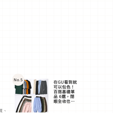
No.
5
在GU看到就
可以包色！
百搭基礎單
品 6選，閉
眼全收也不
心疼
質、