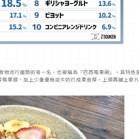
的食物流行趨勢的第一名，也被稱為「巴西莓果碗」，其特色
等莓果類、加上少量優格或牛奶打成果昔厚，上頭再鋪上麥