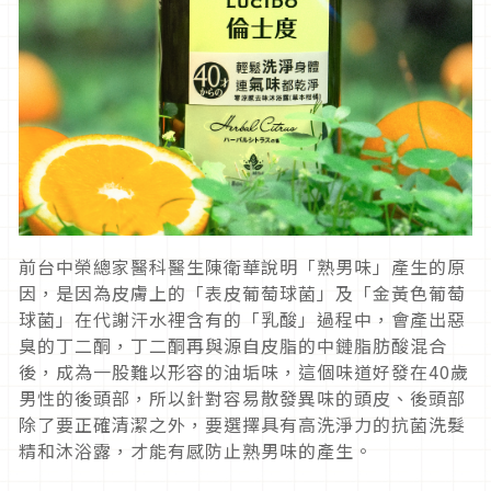
前台中榮總家醫科醫生陳衛華說明「熟男味」產生的原
因，是因為皮
膚上的「表皮葡萄球菌」及「金黃色葡萄
球菌」在代謝汗水裡含有的
「乳酸」過程中，會產出惡
臭的丁二酮，丁二酮再與源自皮脂的中鏈
脂肪酸混合
後，成為一股難以形容的油垢味，這個味道好發在
40
歲
男性的後頭部，所以針對容易散發異味的頭皮、
後頭部
除了要正確清潔之外，要選擇具有高洗淨力的抗菌洗髮
精和沐
浴露，才能有感防止熟男味的產生。