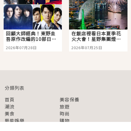
回顧大師經典！東野圭
在飯店裡看日本夏季花
吾原作改編的10部日本
火大會！星野集團煙火
影視作品推薦
景觀飯店6選，讓你不用
2026年07月28日
2026年07月25日
人擠人悠閒欣賞
分類列表
首頁
美容保養
潮流
旅遊
美食
時尚
藝能娛樂
購物