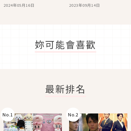
定金木樨香氣，維持柔順
救亂翹頭髮，在家洗個頭
2024年05月16日
2023年09月14日
光澤又帶淡雅花香
竟然就能直順到這種地
步！
妳可能會喜歡
最新排名
No.
1
No.
2