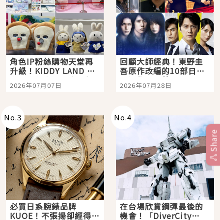
角色IP粉絲購物天堂再
回顧大師經典！東野圭
升級！KIDDY LAND 原
吾原作改編的10部日本
宿店吉伊卡哇迎客，新
影視作品推薦
2026年07月07日
2026年07月28日
開幕 OMOKADO 店3分
即達
No.
3
No.
4
Share
必買日系腕錶品牌
在台場欣賞鋼彈最後的
KUOE！不張揚卻經得起
機會！「DiverCity