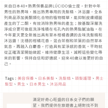
來自日本
40+
熟男保養品牌
LÚCIDO
倫士度，針對中年
男性的
熟男味，推出熟男專用的洗髮精、沐浴露，全系
列商品添加黃酮類化
合物的植物精華，能抑制皮膚細菌
產生的丁二酮，
有效消除熟男味的產生；胺基酸深層洗
淨成分更可徹底洗淨堆積在毛
孔內的熟男黏膩油脂。在
今年夏天更全新推出具有草本柑橘香調的去
味洗髮精和
沐浴露！沈穩的柑橘花香，
混合茶樹和茶葉的自然草本
氣息，再融入白麝香，打造具有潔淨感的
香氣。平時就
從正確清潔開始做起，維持健康生活，
減輕這些變化帶
來的影響，保持自信和舒適感，迎來
40
歲以後更好
的自
己。
Tags :
美容保養
、
日系美髮
、
洗髮精
、
頭髮護理
、
男士
髮型
、
男生
、
日本男生
、
沐浴用品
滿足好奇心旺盛的日系女子們的願
望，我們提供在旅遊書上絕對找不到