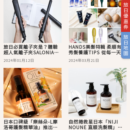
旅日優惠券
旅日地圖
旅日必買離子夾是？體驗
HANDS美髮特輯 柔順有型
超人氣離子夾SALONIA的
秀髮養護TIPS 從每一天的
柔順魔「髮」
日常開始
2024年01月12日
2024年03月21日
日本口碑級「樂絲朵-L摩
自然捲救星日本「NIJI
洛哥護髮精華油」推出限
NOUNE 直順洗髮精」拯