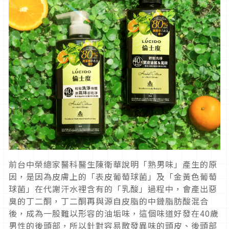
前台中榮總家醫科醫生陳衛華說明「熟男味」產生的原
因，是因為皮
膚上的「表皮葡萄球菌」及「金黃色葡萄
球菌」在代謝汗水裡含有的
「乳酸」過程中，會產出惡
臭的丁二酮，丁二酮再與源自皮脂的中鏈
脂肪酸混合
後，成為一股難以形容的油垢味，這個味道好發在
40
歲
男性的後頭部，所以針對容易散發異味的頭皮、
後頭部