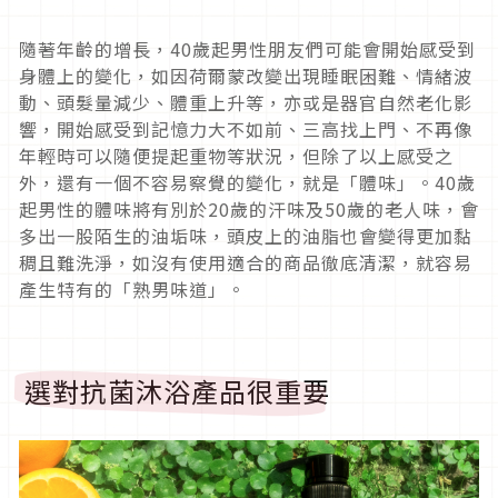
隨著年齡的增長，
40
歲起男性朋友們可能會開始感受到
身體上的變
化，如因荷爾蒙改變出現睡眠困難、情緒波
動、頭髮量減少、體重上
升等，亦或是器官自然老化影
響，開始感受到記憶力大不如前、
三高找上門、不再像
年輕時可以隨便提起重物等狀況，
但除了以上感受之
外，還有一個不容易察覺的變化，就是「體味」。
40
歲
起男性的體味將有別於
20
歲的汗味及
50
歲的老人味，
會
多出一股陌生的油垢味，頭皮上的油脂也會變得更加黏
稠且難洗淨
，如沒有使用適合的商品徹底清潔，就容易
產生特有的「熟男味道」
。
選對抗菌沐浴產品很重要