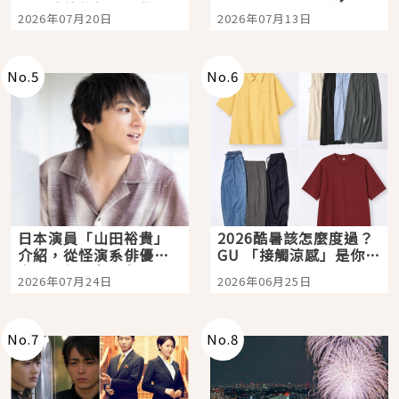
時間洗鍊的經典之作五
Tokyo Plaza」搭船、
2026年07月20日
2026年07月13日
選
購物、美食及夜景，一
次全體驗
No.
5
No.
6
日本演員「山田裕貴」
2026酷暑該怎麼度過？
介紹，從怪演系俳優走
GU 「接觸涼感」是你的
向國民級日劇主角
夏日救星
2026年07月24日
2026年06月25日
No.
7
No.
8