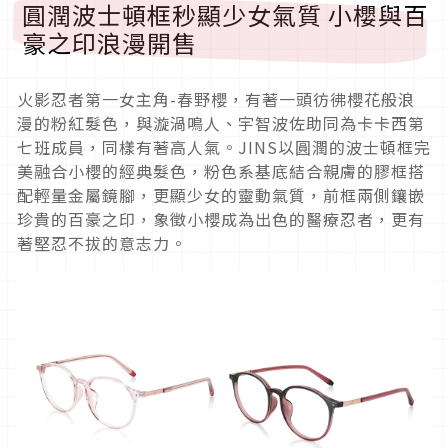
圓潤波士頓框秒顯少女氣質 小櫻與百
豪之印浪漫開售
火影忍者第一女主角
-
春野櫻，
有著一頭彷彿櫻花般浪
漫的粉紅髮色，與漩渦鳴人、宇智波佐助同為卡卡西第
七班成員，同樣有著高人氣。
JINS
以
圓潤的波士頓框完
美融合小櫻的經典髮色，
粉色系基底結合親膚的膠框搭
配輕量金屬鏡腳，
更顯少女的靈動氣質，前框兩側鑲嵌
珍貴的百豪之印，
象徵小櫻成為出色的醫療忍者，更有
著堅忍不拔的意志力。