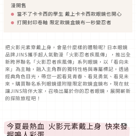
漫開售
當不了卡卡西的學生 戴上卡卡西款眼鏡也開心
打開封印卷軸 限定款鏡盒鏡布一秒變忍者
把火影元素穿戴上身，會是什麼樣的體驗呢? 日本眼鏡
品牌JINS攜手超人氣動漫「火影忍者疾風傳」，推出全
新跨界聯名「火影忍者疾風傳」系列眼鏡，以「看向未
來」為主軸，融入主角群的獨特性格與專屬標記，透過
經典角色目光，帶您一起看見青春、看見勇氣、看見未
來。購買聯名系列眼鏡還附贈限定款鏡盒鏡布，現在就
讓JINS陪伴大家，召喚出屬於你的忍者眼鏡，展開嶄新
的探險旅程吧 !
今夏最熱血
火影元素戴上身
快來發
掘鳴人彩蛋