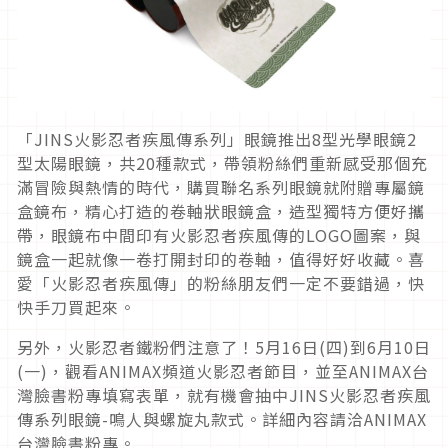
「
JINS
火影忍者疾風傳系列」眼鏡推出
8
型光學眼鏡
2
型太陽眼
鏡，共
20
種款式，
帶領粉絲們重新感受那個充
滿冒險與熱情的時代，
購買聯名系列眼鏡就附贈專屬鏡
盒鏡布，精心打造的卷軸狀眼鏡盒，
造型獨特方便好攜
帶，眼鏡布中間印有火影忍者疾風傳的
LOGO
圖
案，與
鏡盒一起就像一卷打開封印的卷軸，值得好好收藏。喜
愛「
火影忍者疾風傳」的粉絲朋友們一定不要錯過，快
快手刀買起來。
另外，火影忍者鐵粉們注意了！
5月16日(
四
)
到
6月10日
(
一
)
，
觀看
ANIMAX
頻道火影忍者節目，並至
ANIMAX
台
灣臉書粉
專填寫表單，就有機會抽中
JINS
火影忍者疾風
傳系列眼鏡
-
鳴人
與螺旋丸款式。詳細內容請洽
ANIMAX
台灣臉書粉專。