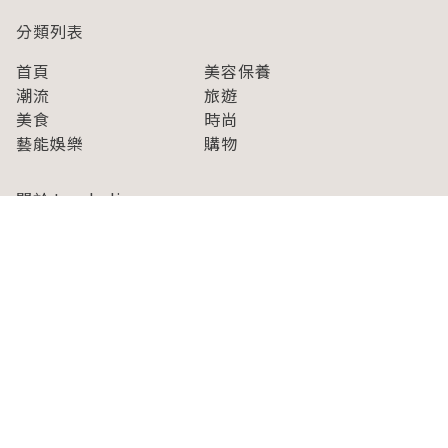
分類列表
首頁
美容保養
潮流
旅遊
美食
時尚
藝能娛樂
購物
關於Japaholic
關於我們
免責事項
寫手招募
Japaholic Girls招募
廣告、合作洽談
關鍵字列表
お問い合わせ