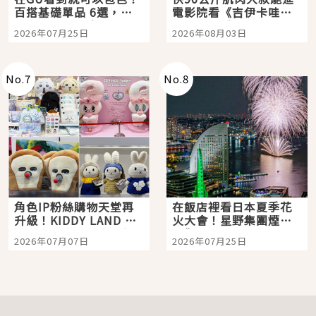
百搭基礎單品 6選，閉
電影院看《吉伊卡哇》
眼全收也不心疼
嗎？日本重金屬樂團
2026年07月25日
2026年08月03日
「打首」會長與nagano
老師一同給出了答案
No.
7
No.
8
角色IP粉絲購物天堂再
在飯店裡看日本夏季花
升級！KIDDY LAND 原
火大會！星野集團煙火
宿店吉伊卡哇迎客，新
景觀飯店6選，讓你不用
2026年07月07日
2026年07月25日
開幕 OMOKADO 店3分
人擠人悠閒欣賞
即達