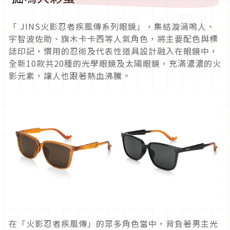
「
JINS
火影忍者疾風傳系列眼鏡」，集結漩渦鳴人、
宇智波佐助、
旗木卡卡西等人氣角色，將主要配色與標
誌印記，
慣用的忍術及代表性道具設計融入在眼鏡中，
全新
10
款共
20
種的
光學眼鏡及太陽眼鏡，充滿濃濃的火
影元素，讓人也跟著熱血沸騰。
在「火影忍者疾風傳」的眾多角色當中，
背負著男主光