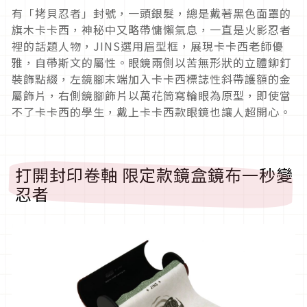
有「拷貝忍者」封號，一頭銀髮，總是戴著黑色面罩的
旗木卡卡西，
神秘中又略帶慵懶氣息，一直是火影忍者
裡的話題人物，
JINS
選
用眉型框，展現卡卡西老師優
雅，自帶斯文的屬性。
眼鏡兩側以苦無形狀的立體鉚釘
裝飾點綴，
左鏡腳末端加入卡卡西標誌性斜帶護額的金
屬飾片，
右側鏡腳飾片以萬花筒寫輪眼為原型，即使當
不了卡卡西的學生，
戴上卡卡西款眼鏡也讓人超開心。
打開封印卷軸 限定款鏡盒鏡布一秒變
忍者