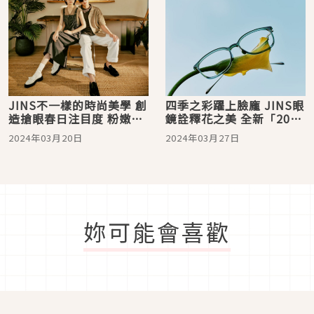
JINS不一樣的時尚美學 創
四季之彩躍上臉龐 JINS眼
造搶眼春日注目度 粉嫩愛
鏡詮釋花之美 全新「2024
心造型墨鏡、有色墨鏡穿
春夏日本製 花系列」綻放
2024年03月20日
2024年03月27日
搭出2024潮流風範
獨特風采
妳可能會喜歡