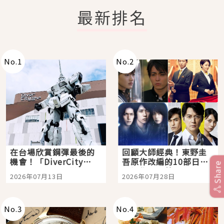
最新排名
No.
1
No.
2
在台場欣賞鋼彈最後的
回顧大師經典！東野圭
機會！「DiverCity
吾原作改編的10部日本
Share
Tokyo Plaza」搭船、
影視作品推薦
2026年07月13日
2026年07月28日
購物、美食及夜景，一
次全體驗
No.
3
No.
4