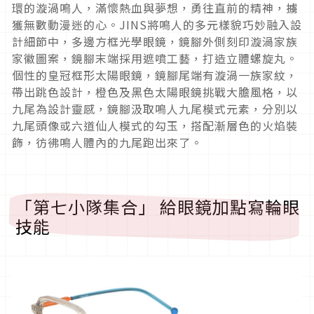
環的漩渦鳴人，滿懷熱血與夢想，勇往直前的精神，
擄
獲無數動漫迷的心。
JINS
將鳴人的多元樣貌巧妙融入設
計細節
中，多邊方框光學眼鏡，鏡腳外側刻印漩渦家族
家徽圖案，
鏡腳末端採用遮噴工藝，打造立體螺旋丸。
個性的皇冠框形太陽眼鏡，鏡腳尾端有漩渦一族家紋，
帶出跳色設計，橙色及黑色太陽眼鏡挑戰大膽風格，
以
九尾為設計靈感，鏡腳汲取鳴人九尾模式元素，
分別以
九尾頭像或六道仙人模式的勾玉，搭配漸層色的火焰裝
飾，
彷彿鳴人體內的九尾跑出來了。
「第七小隊集合」 給眼鏡加點寫輪眼
技能