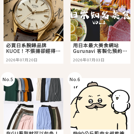
必買日系腕錶品牌
用日本最大美食網站
KUOE！不張揚卻經得起
Gurunavi 客製化預約九
時間洗鍊的經典之作五
大都市餐廳，打造專屬
2026年07月20日
2026年07月03日
選
美食體驗！
No.
5
No.
6
在GU看到就可以包色！
快90公斤肌肉大叔能進