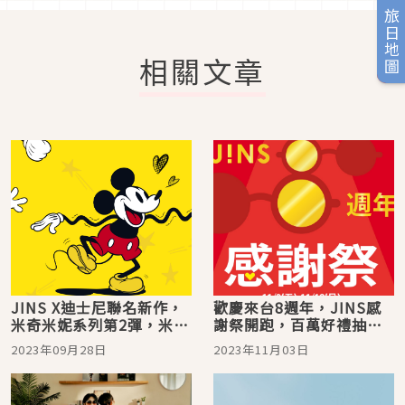
旅日地圖
相關文章
JINS X迪士尼聯名新作，
歡慶來台8週年，JINS感
米奇米妮系列第2彈，米奇
謝祭開跑，百萬好禮抽起
小手和你玩猜拳
來、iPhone 15等你帶回
2023年09月28日
2023年11月03日
家