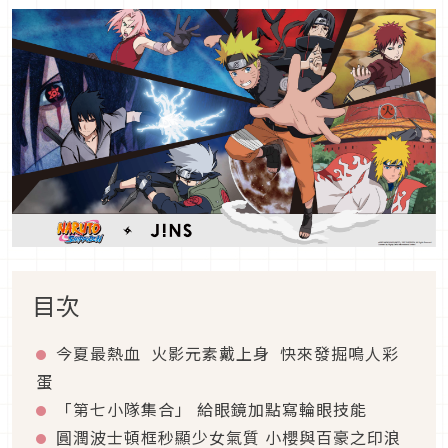
目次
今夏最熱血
火影元素戴上身
快來發掘鳴人彩
蛋
「第七小隊集合」 給眼鏡加點寫輪眼技能
圓潤波士頓框秒顯少女氣質 小櫻與百豪之印浪