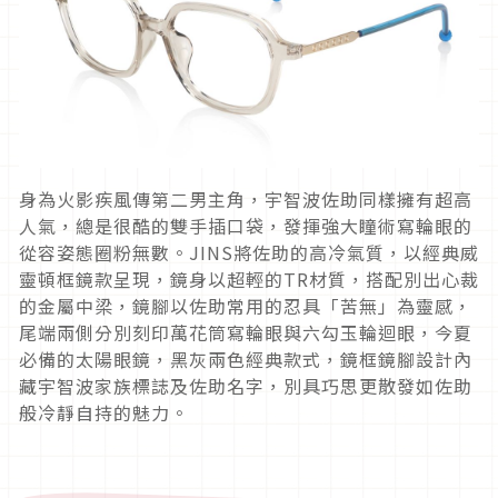
身為火影疾風傳第二男主角，宇智波佐助同樣擁有超高
人氣，
總是很酷的雙手插口袋，發揮強大瞳術寫輪眼的
從容姿態圈粉無數。
JINS
將佐助的高冷氣質，以經典威
靈頓框鏡款呈現，
鏡身以超輕的
TR
材質，搭配別出心裁
的金屬中梁，
鏡腳以佐助常用的忍具「苦無」為靈感，
尾端兩側分別刻印萬花筒寫輪眼與六勾玉輪迴眼，
今夏
必備的太陽眼鏡，黑灰兩色經典款式，
鏡框鏡腳設計內
藏宇智波家族標誌及佐助名字，
別具巧思更散發如佐助
般冷靜自持的魅力。