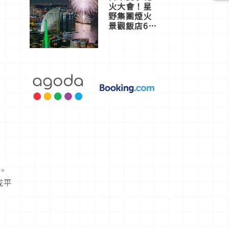
火大會！星
野集團煙火
景觀飯店6
選，讓你不
用人擠人悠
閒欣賞
。
成平