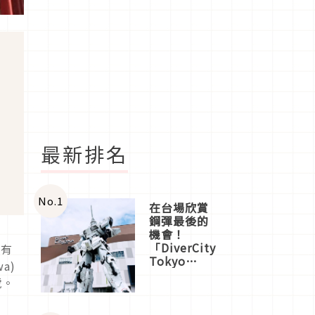
最新排名
No.
1
在台場欣賞
鋼彈最後的
機會！
「DiverCity
地有
Tokyo
a)
Plaza」搭
號。
船、購物、
美食及夜
景，一次全