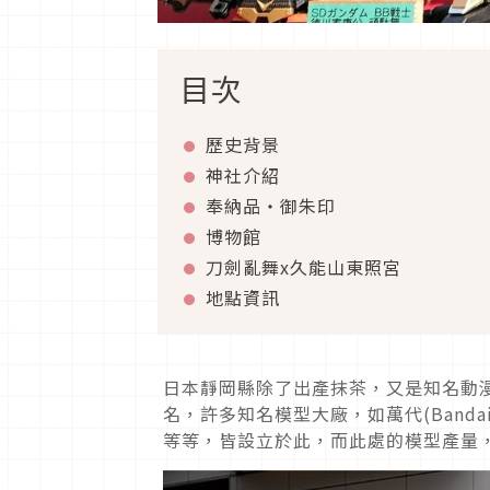
目次
歷史背景
神社介紹
奉納品・御朱印
博物館
刀劍亂舞x久能山東照宮
地點資訊
日本靜岡縣除了出產抹茶，又是知名動
名，許多知名模型大廠，如萬代(Bandai)
等等，皆設立於此，而此處的模型產量