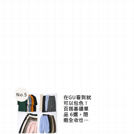
No.
5
在GU看到就
可以包色！
百搭基礎單
品 6選，閉
眼全收也不
心疼