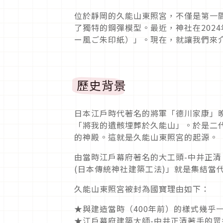
位於靜岡的久能山東照宮，不僅是第一
了獨特的鋼彈模型。最近，神社在202
ー風ご朱印紙）」。現在，就讓我們來
歷史背景
日本江戶時代著名的將軍「德川家康」
「將我的遺骸埋葬於久能山」。於是二
的神殿。這就是久能山東照宮的起源。
由當時江戶幕府著名的大工頭-中井正清
(日本傳統神社建築工法)」就是集結當
久能山東照宮被封為國寶理由如下：
★與建造當時（400年前）的樣式幾乎
★江戶幕府建築大師-中井正清著手的