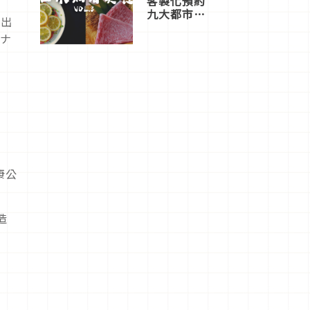
客製化預約
九大都市餐
推出
廳，打造專
ンナ
屬美食體
驗！
臣
康公
造