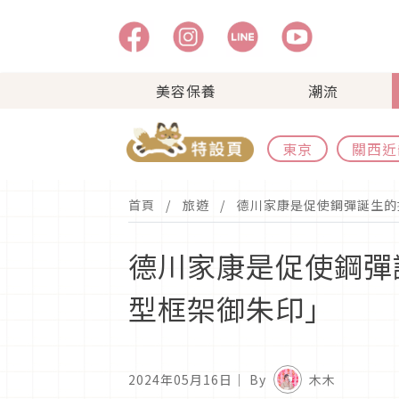
美容保養
潮流
東京
關西近
首頁
旅遊
德川家康是促使鋼彈誕生的
德川家康是促使鋼彈
型框架御朱印」
2024年05月16日
｜ By
木木