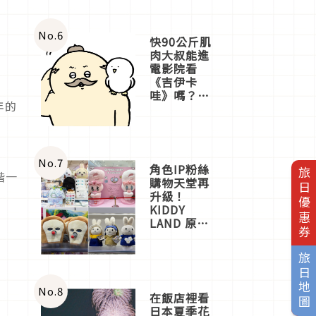
No.
6
快90公斤肌
肉大叔能進
電影院看
《吉伊卡
哇》嗎？日
年的
本重金屬樂
團「打首」
會長與
nagano老師
一同給出了
No.
7
角色IP粉絲
旅日優惠券
答案
階一
購物天堂再
升級！
KIDDY
LAND 原宿
店吉伊卡哇
迎客，新開
旅日地圖
幕
OMOKADO
店3分即達
No.
8
在飯店裡看
日本夏季花