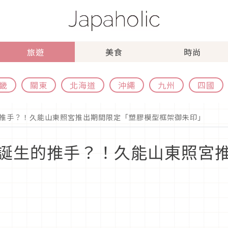
旅遊
美食
時尚
畿
關東
北海道
沖繩
九州
四國
推手？！久能山東照宮推出期間限定「塑膠模型框架御朱印」
誕生的推手？！久能山東照宮