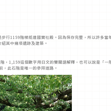
步行1159階梯抵達國寶社殿。因為保存完整，所以許多當
介紹其中幾項遺跡及建築。
石階，1,159這個數字用日文的雙關語解釋，也可以說是「一
之前，此石階是唯一的參拜道路。