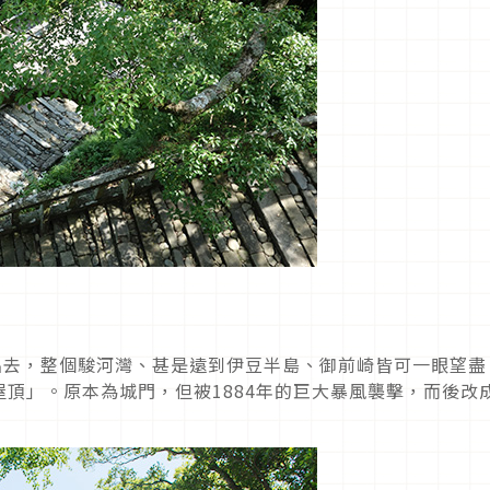
出去，整個駿河灣、甚是遠到伊豆半島、御前崎皆可一眼望盡
頂」。原本為城門，但被1884年的巨大暴風襲擊，而後改