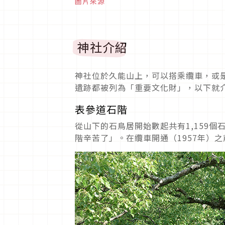
圖片來源
神社介紹
神社位於久能山上，可以搭乘纜車，或是
遺跡都被列為「重要文化財」，以下就
表參道石階
從山下的石鳥居開始數起共有1,159個
階辛苦了」。在纜車開通（1957年）