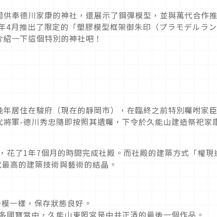
間供奉德川家康的神社，還展示了鋼彈模型，並與萬代合作
4年4月推出了限定的「塑膠模型框架御朱印（プラモデルラ
介紹一下這個特別的神社吧！
晚年居住在駿府（現在的靜岡市），在臨終之前特別囑咐家
代將軍-德川秀忠隨即按照其遺囑，下令於久能山建造祭祀家
，花了1年7個月的時間完成社殿。而社殿的建築方式「權現
代最高的建築技術與藝術的結晶。
一模一樣，保存狀態良好。
眾多國寶當中，久能山東照宮是中井正清的最後一個作品。