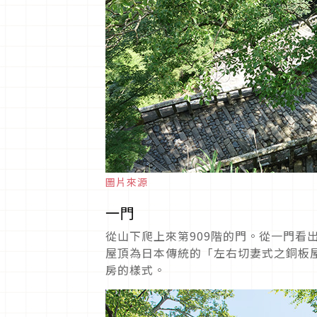
圖片來源
一門
從山下爬上來第909階的門。從一門看
屋頂為日本傳統的「左右切妻式之銅板屋
房的樣式。