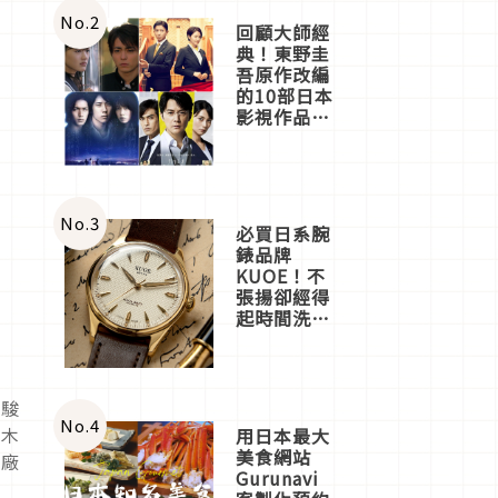
體驗
No.
2
回顧大師經
典！東野圭
吾原作改編
的10部日本
影視作品推
薦
No.
3
必買日系腕
錶品牌
KUOE！不
張揚卻經得
起時間洗鍊
的經典之作
五選
「駿
No.
4
作木
用日本最大
美食網站
型廠
Gurunavi