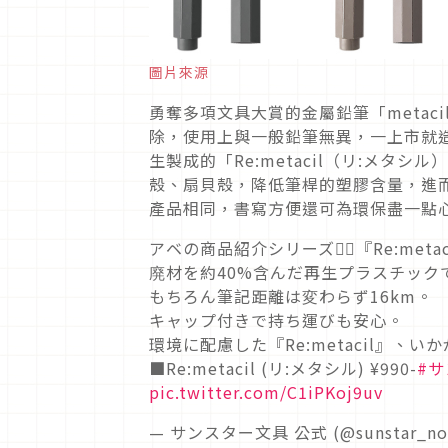
圖片來源
勇奪多項文具大賞的金屬鉛筆「metac
除，使用上與一般鉛筆無異，一上市就造
生製成的「Re:metacil（リ:メ
殼、扇貝殼，降低筆桿的塑膠含量，進而達到
產品相同，書寫方便還可為環保盡一點
アベの商品紹介シリーズ🙋‍♀️『Re:metac
廃材を約40%含んだ再生プラスチック
もちろん筆記距離は変わらず16km。
キャップ付きで持ち運びも安心。
環境に配慮した『Re:metacil』、い
■Re:metacil (リ:メタシル) ¥990-
#
pic.twitter.com/C1iPKoj9uv
— サンスター文具 公式 (@sunstar_n