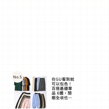
No.
5
在GU看到就
可以包色！
百搭基礎單
品 6選，閉
眼全收也不
心疼