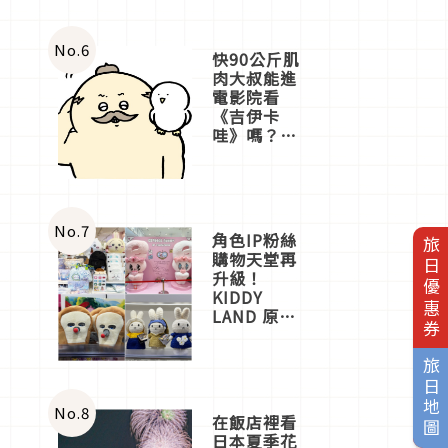
No.
6
快90公斤肌
肉大叔能進
電影院看
《吉伊卡
哇》嗎？日
本重金屬樂
團「打首」
會長與
nagano老師
一同給出了
No.
7
角色IP粉絲
旅日優惠券
答案
購物天堂再
升級！
KIDDY
LAND 原宿
店吉伊卡哇
迎客，新開
旅日地圖
幕
OMOKADO
店3分即達
No.
8
在飯店裡看
日本夏季花