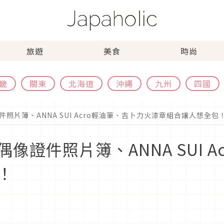
旅遊
美食
時尚
畿
關東
北海道
沖繩
九州
四國
照片簿、ANNA SUI Acro輕油筆、吉卜力火漆章組合讓人想全包
像證件照片簿、ANNA SUI A
！