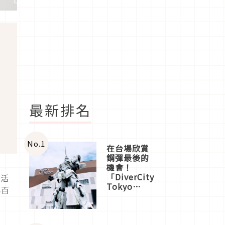
最新排名
No.
1
在台場欣賞
鋼彈最後的
機會！
「DiverCity
選活
Tokyo
與百
Plaza」搭
船、購物、
美食及夜
景，一次全