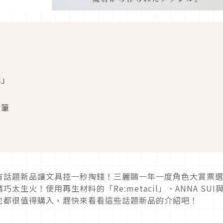
l」
油筆
有話題新品讓文具控一秒掏錢！三麗鷗一年一度角色大賞票
生火！使用再生材料的「Re:metacil」、ANNA SUI
也都很值得購入，趕快來看看這些話題新品的介紹吧！