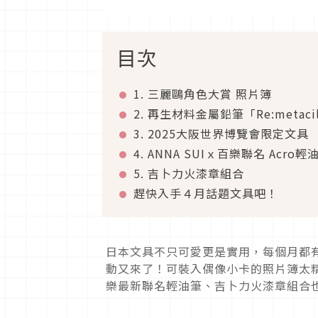
目次
1. 三麗鷗角色大賞 照片簿
2. 再生材料金屬鉛筆「Re:metaci
3. 2025大阪世界博覽會限定文具
4. ANNA SUIｘ百樂聯名 Acro輕
5. 吉卜力火漆章組合
趕快入手４月話題文具吧！
日本文具不只可愛更是實用，每個月都
動又來了！可裝入偶像小卡的照片簿太精巧太
樂最新聯名輕油筆、吉卜力火漆章組合