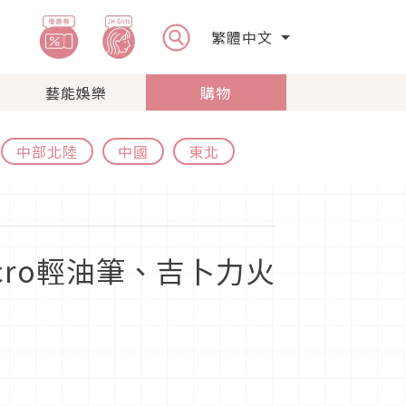
繁體中文
藝能娛樂
購物
中部北陸
中國
東北
！
cro輕油筆、吉卜力火