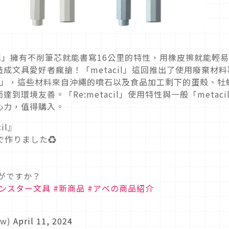
il」擁有不削筆芯就能書寫16公里的特性，用橡皮擦就能輕
成文具愛好者瘋搶！「metacil」這回推出了使用廢棄材料
タシル）」，這些材料來自沖繩的噴石以及食品加工剩下的蛋殼、牡
環境友善。「Re:metacil」使用特性與一般「metaci
心力，值得購入。
il』
で作りました♻️
かがですか？
サンスター文具
#新商品
#アベの商品紹介
ow)
April 11, 2024