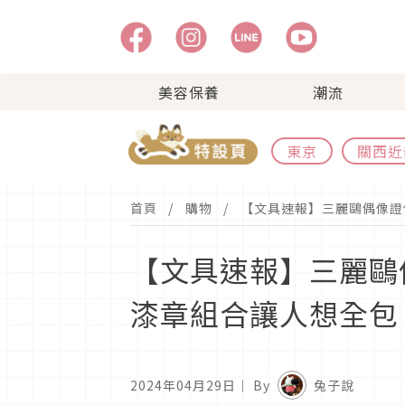
美容保養
潮流
東京
關西近
首頁
購物
【文具速報】三麗鷗偶像證件
【文具速報】三麗鷗偶
漆章組合讓人想全包
2024年04月29日
｜ By
兔子說