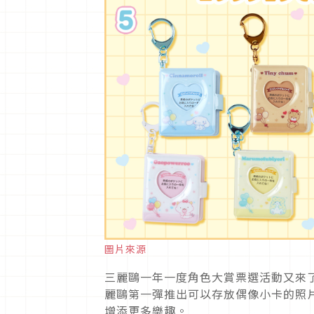
圖片來源
三麗鷗一年一度角色大賞票選活動又來
麗鷗第一彈推出可以存放偶像小卡的照
增添更多樂趣。