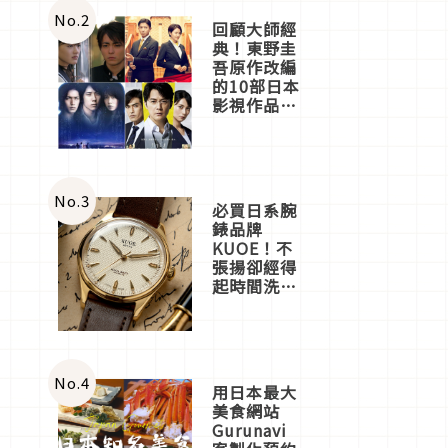
體驗
No.
2
回顧大師經
典！東野圭
吾原作改編
的10部日本
影視作品推
薦
No.
3
必買日系腕
錶品牌
KUOE！不
張揚卻經得
起時間洗鍊
的經典之作
五選
No.
4
用日本最大
美食網站
Gurunavi