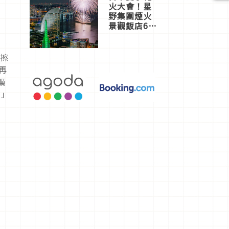
火大會！星
野集團煙火
景觀飯店6
選，讓你不
用人擠人悠
閒欣賞
易擦
再
蠣
l」