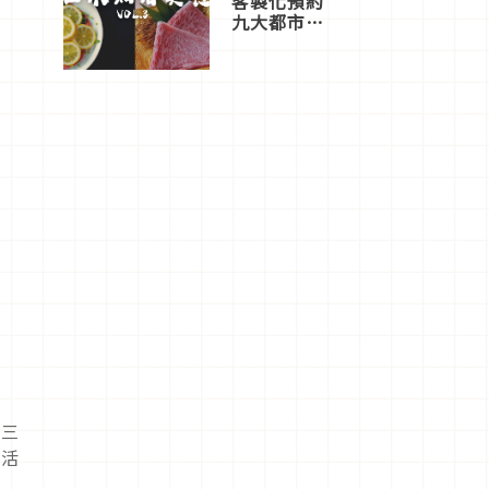
客製化預約
九大都市餐
廳，打造專
屬美食體
驗！
，三
生活