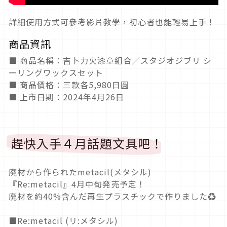
詳細使用方式可參考影片教學，初心者也能輕易上手！
商品資訊
■ 商品名稱：吉卜力火漆章組合／スタジオジブリ シ
ーリングワックスセット
■ 商品價格：三款各5,980日圓
■ 上市日期：2024年4月26日
趕快入手４月話題文具吧！
廃材から作られたmetacil(メタシル)
『Re:metacil』4月中旬発売予定！
廃材を約40%含んだ再生プラスチックで作りました♻️
■Re:metacil (リ:メタシル)