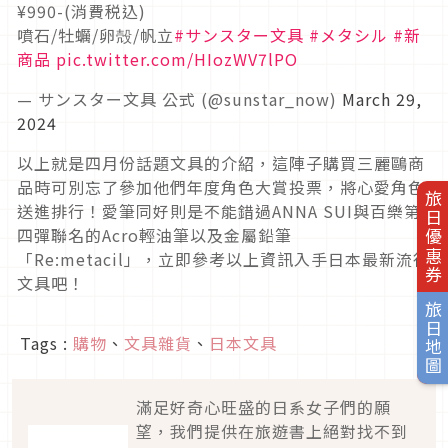
¥990-(消費税込)
噴石/牡蠣/卵殻/帆立
#サンスター文具
#メタシル
#新
商品
pic.twitter.com/HIozWV7lPO
— サンスター文具 公式 (@sunstar_now)
March 29,
2024
以上就是四月份話題文具的介紹，這陣子購買三麗鷗商
品時可別忘了參加他們年度角色大賞投票，將心愛角色
旅日優惠券
送進排行！愛筆同好則是不能錯過ANNA SUI與百樂第
四彈聯名的Acro輕油筆以及金屬鉛筆
「Re:metacil」，立即參考以上資訊入手日本最新流行
文具吧！
旅日地圖
Tags :
購物
、
文具雜貨
、
日本文具
滿足好奇心旺盛的日系女子們的願
望，我們提供在旅遊書上絕對找不到