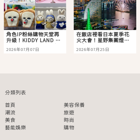
角色IP粉絲購物天堂再
在飯店裡看日本夏季花
升級！KIDDY LAND 原
火大會！星野集團煙火
宿店吉伊卡哇迎客，新
景觀飯店6選，讓你不用
2026年07月07日
2026年07月25日
開幕 OMOKADO 店3分
人擠人悠閒欣賞
即達
分類列表
首頁
美容保養
潮流
旅遊
美食
時尚
藝能娛樂
購物