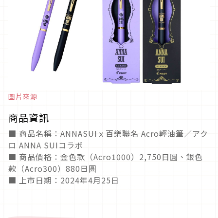
圖片來源
商品資訊
■ 商品名稱：ANNASUIｘ百樂聯名 Acro輕油筆／アク
ロ ANNA SUIコラボ
■ 商品價格：金色款（Acro1000）2,750日圓、銀色
款（Acro300）880日圓
■ 上市日期：2024年4月25日