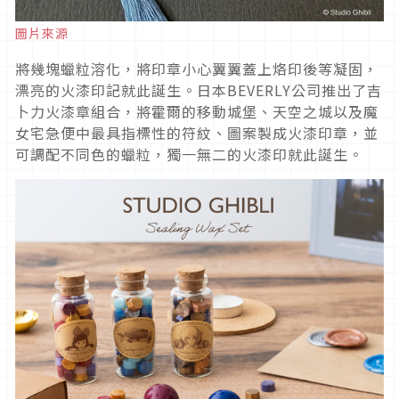
圖片來源
將幾塊蠟粒溶化，將印章小心翼翼蓋上烙印後等凝固，
漂亮的火漆印記就此誕生。日本BEVERLY公司推出了吉
卜力火漆章組合，將霍爾的移動城堡、天空之城以及魔
女宅急便中最具指標性的符紋、圖案製成火漆印章，並
可調配不同色的蠟粒，獨一無二的火漆印就此誕生。