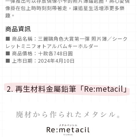
一彈推出可以存放偶像小卡的照片簿鑰匙圈，將心愛偶
像掛在包上時時刻刻帶著走，讓追星生活增添更多樂
趣。
商品資訊
■ 商品名稱：三麗鷗角色大賞第一彈 照片簿／シーク
レットミニフォトアルバムキーホルダー
■ 商品價格：十款各748日圓
■ 上市日期：2024年4月10日
2. 再生材料金屬鉛筆「Re:metacil」