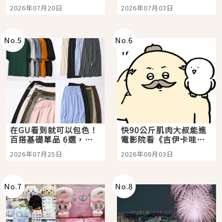
時間洗鍊的經典之作五
大都市餐廳，打造專屬
2026年07月20日
2026年07月03日
選
美食體驗！
No.
5
No.
6
在GU看到就可以包色！
快90公斤肌肉大叔能進
百搭基礎單品 6選，閉
電影院看《吉伊卡哇》
眼全收也不心疼
嗎？日本重金屬樂團
2026年07月25日
2026年08月03日
「打首」會長與nagano
老師一同給出了答案
No.
7
No.
8