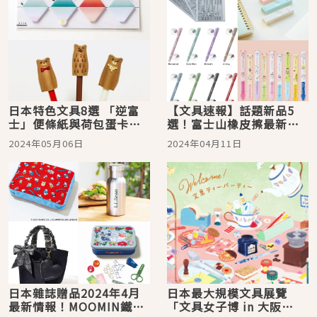
日本特色文具8選 「逆富
【文具速報】話題新品5
士」便條紙與荷包蛋卡片
選！富士山橡皮擦最新紫
夾超吸睛！為日常生活帶
色夜櫻款美爆，吉伊卡哇
2024年05月06日
2024年04月11日
來無限驚喜
雙色筆是你上班上課好夥
伴
日本雜誌贈品2024年4月
日本最大規模文具展覽
最新情報！MOOMIN鐵盒
「文具女子博 in 大阪