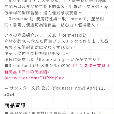
「Re:metacil（リ:メタシル）」，這些材料來自沖繩
的噴石以及食品加工剩下的蛋殼、牡蠣殼、扇貝殼，降
低筆桿的塑膠含量，進而達到環境友善。
「Re:metacil」使用特性與一般「metacil」產品相
同，書寫方便還可為環保盡一點心力，值得購入。
アベの商品紹介シリーズ🙋‍♀️『Re:metacil』
廃材を約40%含んだ再生プラスチックで作りました♻️
もちろん筆記距離は変わらず16km。
キャップ付きで持ち運びも安心。
環境に配慮した『Re:metacil』、いかがですか？
■Re:metacil (リ:メタシル) ¥990-
#サンスター文具
#
新商品
#アベの商品紹介
pic.twitter.com/C1iPKoj9uv
— サンスター文具 公式 (@sunstar_now)
April 11,
2024
商品資訊
■ 商品名稱：再生材料金屬鉛筆「Re:metacil」／リ: