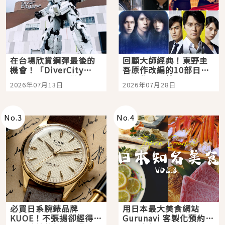
在台場欣賞鋼彈最後的
回顧大師經典！東野圭
機會！「DiverCity
吾原作改編的10部日本
Tokyo Plaza」搭船、
影視作品推薦
2026年07月13日
2026年07月28日
購物、美食及夜景，一
次全體驗
No.
3
No.
4
必買日系腕錶品牌
用日本最大美食網站
KUOE！不張揚卻經得起
Gurunavi 客製化預約九