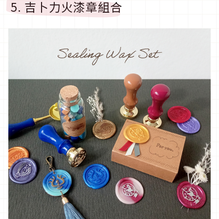
5. 吉卜力火漆章組合