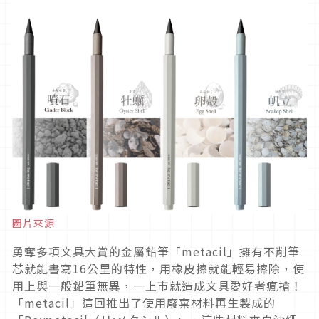
圖片來源
勇奪多項文具大賞的金屬鉛筆「metacil」擁有不削筆
芯就能書寫16公里的特性，用橡皮擦就能輕易擦除，使
用上與一般鉛筆無異，一上市就造成文具愛好者瘋搶！
「metacil」這回推出了使用廢棄材料再生製成的