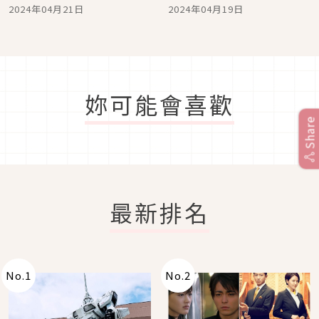
文具＆HELLO KITTY收納
2024」，歡迎文具控們一
2024年04月21日
2024年04月19日
包可愛到不得不買
起前往參加文具午茶饗
宴！
妳可能會喜歡
Share
最新排名
No.
1
No.
2