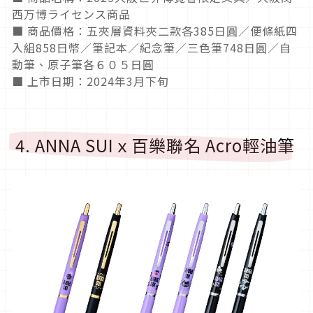
西万博ライセンス商品
■ 商品價格：五夾層資料夾二款各385日圓／便條紙四
入組858日幣／筆記本／紀念筆／三色筆748日圓／自
動筆、原子筆各６０５日圓
■ 上市日期：2024年3月下旬
4. ANNA SUIｘ百樂聯名 Acro輕油筆