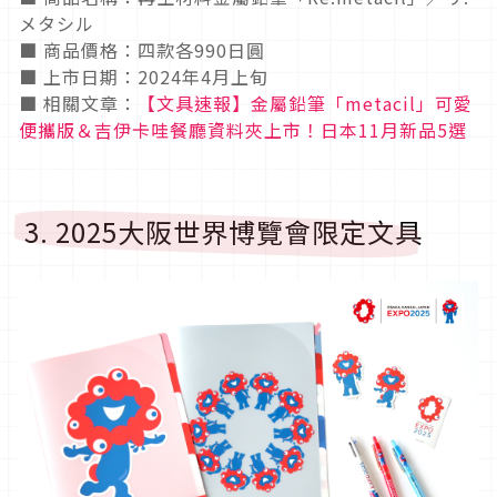
メタシル
■ 商品價格：四款各990日圓
■ 上市日期：2024年4月上旬
■ 相關文章：
【文具速報】金屬鉛筆「metacil」可愛
便攜版＆吉伊卡哇餐廳資料夾上市！日本11月新品5選
3. 2025大阪世界博覽會限定文具