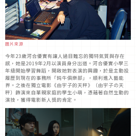
圖片來源
今年
23
歲河合優實有讓人過目難忘的獨特氣質與存在
感，她是
2019
年
2
月以演員身分出道。河合優實小學三
年級開始學習舞蹈，開啟她對表演的興趣，於是主動投
履歷到現在的事務所「鈍牛俱樂部」，順利進入藝能
界。之後在獨立電影《由宇子的天秤》（由宇子の天
秤）飾演來自單親家庭的學生小萌，憑藉著自然生動的
演技，獲得電影新人獎的肯定。