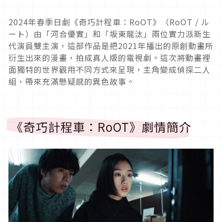
2024
年春季日劇《奇巧計程車：
RoOT
》（
RoOT /
ル
ート）由「河合優實」和「坂東龍汰」兩位實力派新生
代演員雙主演，這部作品是把
2021
年播出的原創動畫所
衍生出來的漫畫，拍成真人版的電視劇。這次將動畫裡
面獨特的世界觀用不同方式來呈現，主角變成偵探二人
組，帶來充滿懸疑感的異色故事。
《奇巧計程車：
RoOT
》劇情簡介