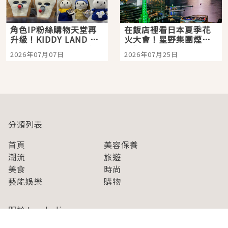
角色IP粉絲購物天堂再
在飯店裡看日本夏季花
升級！KIDDY LAND 原
火大會！星野集團煙火
宿店吉伊卡哇迎客，新
景觀飯店6選，讓你不用
2026年07月07日
2026年07月25日
開幕 OMOKADO 店3分
人擠人悠閒欣賞
即達
分類列表
首頁
美容保養
潮流
旅遊
美食
時尚
藝能娛樂
購物
關於Japaholic