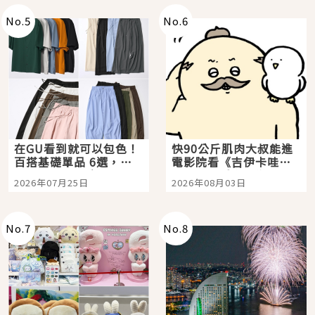
No.
5
No.
6
在GU看到就可以包色！
快90公斤肌肉大叔能進
百搭基礎單品 6選，閉
電影院看《吉伊卡哇》
眼全收也不心疼
嗎？日本重金屬樂團
2026年07月25日
2026年08月03日
「打首」會長與nagano
老師一同給出了答案
No.
7
No.
8