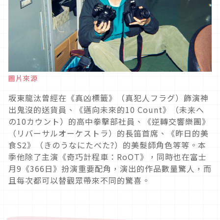
圖片來源
坂東龍汰曾經在《真凶標籤》（真犯人フラグ）飾演神
出鬼沒的送貨員、《邁向未來的
10 Count
》（未来へ
の
10
カウント）的高中拳擊部社員、《逆轉交響樂團》
（リバーサルオーケストラ）的長笛首席、《昨日的美
食
S2
》（きのうなにたべた
?
）的美髮師角色等等。本
季他除了主演《奇巧計程車：
RoOT
》，同時也在富士
月
9
《
366
日》扮演重要配角，演出的作品數量驚人，而
且每次都可以替觀眾帶來不同的驚喜。