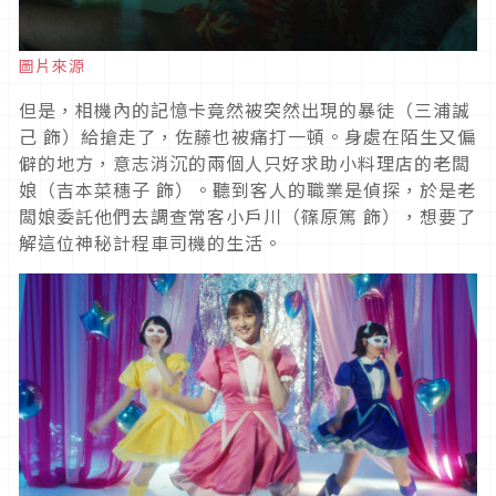
圖片來源
但是，相機內的記憶卡竟然被突然出現的暴徒（三浦誠
己 飾）給搶走了，佐藤也被痛打一頓。身處在陌生又偏
僻的地方，意志消沉的兩個人只好求助小料理店的老闆
娘（吉本菜穗子 飾）。聽到客人的職業是偵探，於是老
闆娘委託他們去調查常客小戶川（篠原篤 飾），想要了
解這位神秘計程車司機的生活。