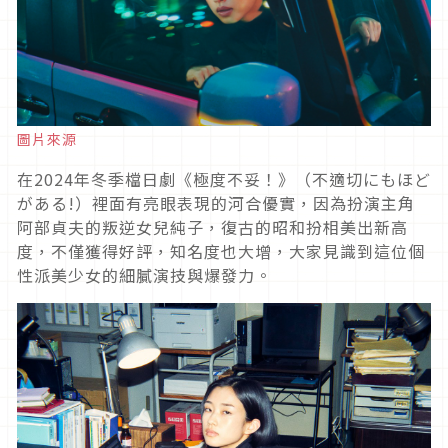
圖片來源
在
2024
年冬季檔日劇《極度不妥！》（不適切にもほど
がある
!
）裡面有亮眼表現的河合優實，因為扮演主角
阿部貞夫的叛逆女兒純子，復古的昭和扮相美出新高
度，不僅獲得好評，知名度也大增，大家見識到這位個
性派美少女的細膩演技與爆發力。