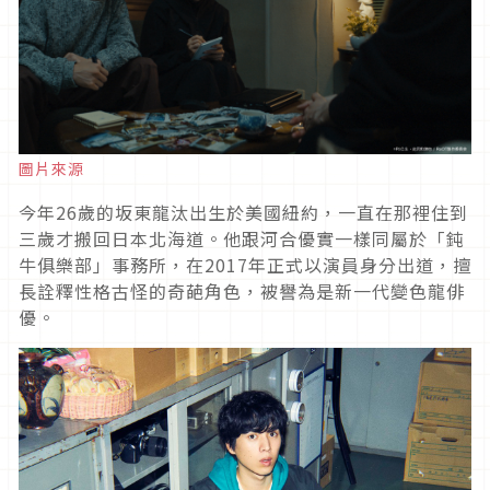
圖片來源
今年
26
歲的坂東龍汰出生於美國紐約，一直在那裡住到
三歲才搬回日本北海道。他跟河合優實一樣同屬於「鈍
牛俱樂部」事務所，在
2017
年正式以演員身分出道，擅
長詮釋性格古怪的奇葩角色，被譽為是新一代變色龍俳
優。