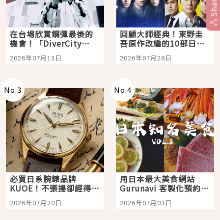
Share
在台場欣賞鋼彈最後的
回顧大師經典！東野圭
機會！「DiverCity
吾原作改編的10部日本
Tokyo Plaza」搭船、
影視作品推薦
2026年07月13日
2026年07月28日
購物、美食及夜景，一
次全體驗
No.
3
No.
4
必買日系腕錶品牌
用日本最大美食網站
KUOE！不張揚卻經得起
Gurunavi 客製化預約九
時間洗鍊的經典之作五
大都市餐廳，打造專屬
2026年07月20日
2026年07月03日
選
美食體驗！