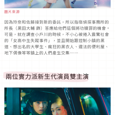
圖片來源
因為玲奈和佐藤接到新的委託，所以指宿偵探事務所的
所長（黑田大輔 飾）答應給他們這個將功贖罪的機會。
可是，就在調查小戶川的時候，不小心被捲入震驚社會
的「女高中生失蹤事件」，並且開始跟控制小鎮的黑
道、想出名的大學生、瘋狂的黑衣人、違法的便利屋、
地下偶像等等鎮上的人們產生交集
……
兩位實力派新生代演員雙主演