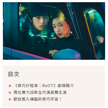
目次
《奇巧計程車：
RoOT
》劇情簡介
兩位實力派新生代演員雙主演
歡迎進入燒腦的奇巧宇宙！