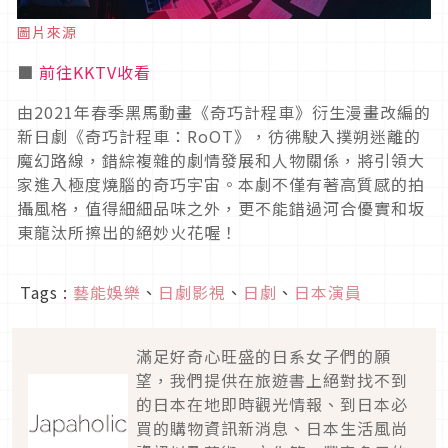
圖片來源
■
前往KKTV收看
由
2021
年春季黑馬動畫《奇巧計程車》衍生漫畫改編的
新日劇《奇巧計程車：
RoOT
》，彷彿駛入撲朔迷離的
魔幻路線，錯綜複雜的劇情發展和人物關係，將引領大
家進入極度燒腦的奇巧宇宙。本劇不僅有著高質感的拍
攝風格，值得細細品味之外，更不能錯過河合優實和坂
東龍汰所擦出的絕妙火花喔！
Tags :
藝能娛樂
、
日劇影視
、
日劇
、
日本演員
滿足好奇心旺盛的日系女子們的願
望，我們提供在旅遊書上絕對找不到
的日本在地即時觀光情報、到日本必
買的購物資訊新消息、日本生活風尚