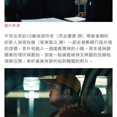
圖片來源
不苟言笑的
19
歲偵探玲奈（河合優實 飾）帶著事務所
的新人偵探佐藤（坂東龍汰 飾）一起去搜集銀行員外遇
的證據，意外地踏入一個詭異蕭條的小鎮。原本是無聊
簡單的埋伏與跟拍，卻差一點被粗線條又樂觀的佐藤給
搞砸任務，幸好最後有順利拍到關鍵的照片。