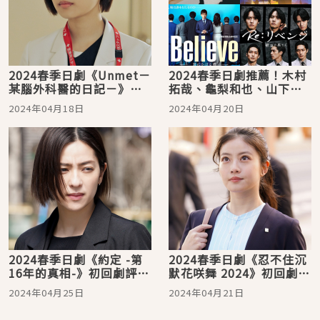
2024春季日劇《Unmet－
2024春季日劇推薦！木村
某腦外科醫的日記－》：
拓哉、龜梨和也、山下智
杉咲花用細膩演技詮釋記
久，一部比一部豪華的超
2024年04月18日
2024年04月20日
憶障礙患者與醫師的日常
強卡司
2024春季日劇《約定 -第
2024春季日劇《忍不住沉
16年的真相-》初回劇評：
默花咲舞 2024》初回劇
登場人物全都是嫌疑犯的
評：今田美櫻化身王牌女
2024年04月25日
2024年04月21日
推理故事！
行員！