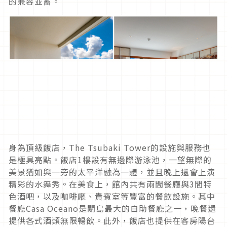
的兼容並蓄。
身為頂級飯店，
The Tsubaki Tower
的設施與服務也
是極具亮點。飯店
1
樓設有無邊際游泳池
，一望無際的
美景猶如與一旁的太平洋融為一體，
並且晚上還會上演
精彩的水舞秀。在美食上，館內共有兩間餐廳與
3
間特
色酒吧，以及咖啡廳、貴賓室等豐富的餐飲設施。其中
餐廳
Ca
sa Oceano
是關島最大的自助餐廳之一，
晚餐還
提供各式酒類無限暢飲。此外，
飯店也提供在客房陽台