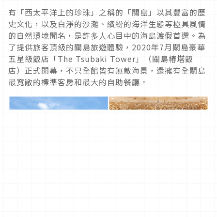
有「西太平洋上的珍珠」之稱的「關島」以其豐富的歷
史文化，
以及白淨的沙灘、繽紛的海洋生態等極具風情
的自然環境聞名，
是許多人心目中的海島渡假首選。
為
了提供旅客頂級的關島旅遊體驗，
2020
年
7
月關島豪華
五星級
飯店「
The Tsubaki Tower
」
（
關島椿塔飯
店
）
正式開幕，不只全館皆有無敵海景，
還擁有全關島
最寬敞的標準客房和最大的自助餐廳。