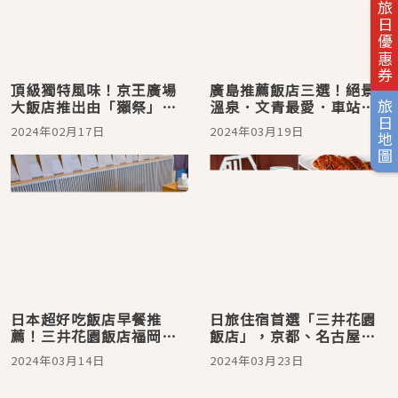
旅日優惠券
頂級獨特風味！京王廣場
廣島推薦飯店三選！絕景
大飯店推出由「獺祭」酒
溫泉．文青最愛．車站直
旅日地圖
粕釀造的麵包
結，不同風格任君挑選
2024年02月17日
2024年03月19日
日本超好吃飯店早餐推
日旅住宿首選「三井花園
薦！三井花園飯店福岡祇
飯店」，京都、名古屋實
園＆福岡中洲實際試吃，
際連住體驗
2024年03月14日
2024年03月23日
還有銀座、豐洲、名古屋
不能錯過的當地美味