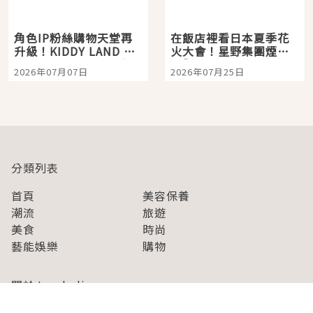
角色IP粉絲購物天堂再
在飯店裡看日本夏季花
升級！KIDDY LAND 原
火大會！星野集團煙火
宿店吉伊卡哇迎客，新
景觀飯店6選，讓你不用
2026年07月07日
2026年07月25日
開幕 OMOKADO 店3分
人擠人悠閒欣賞
即達
分類列表
首頁
美容保養
潮流
旅遊
美食
時尚
藝能娛樂
購物
關於Japaholic