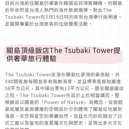
目前台灣前往關島仍需要在韓國或菲律賓轉機，
但關島
近年依然是台灣人熱門的海外旅遊選擇。對此
The
Tsubaki Tower
在
3
月
19
日特別來到台灣舉行說明會，
並展開專屬於台灣旅客的住宿優惠活動。
關島頂級飯店
The Tsubaki Tower
提
供奢華旅行體驗
The Tsubaki Tower
坐落在關島杜夢灣的最高點，共
340
間客房每間皆享有
無敵海景，並且標準客房就廣達
58
平方公尺，其中陽台更有
13
平
方公尺，居全關島飯店
之冠。
The Tsubaki Tower
在設計上也相當講究，整
棟飯店以關島的「
Power of Nature
」為概念，
從旅館
最底層至最高樓層的空間設計分別體現了關島從地層到
海底、
天空與星空的美麗自然。
並且也巧妙的融合了日
式工藝以及當地的查莫羅文化與歷史，
呈現出多元文化