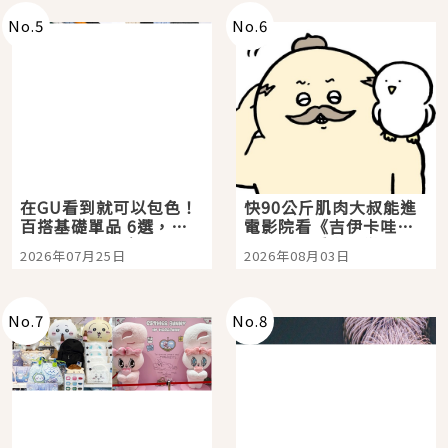
No.
5
No.
6
在GU看到就可以包色！
快90公斤肌肉大叔能進
百搭基礎單品 6選，閉
電影院看《吉伊卡哇》
眼全收也不心疼
嗎？日本重金屬樂團
2026年07月25日
2026年08月03日
「打首」會長與nagano
老師一同給出了答案
No.
7
No.
8