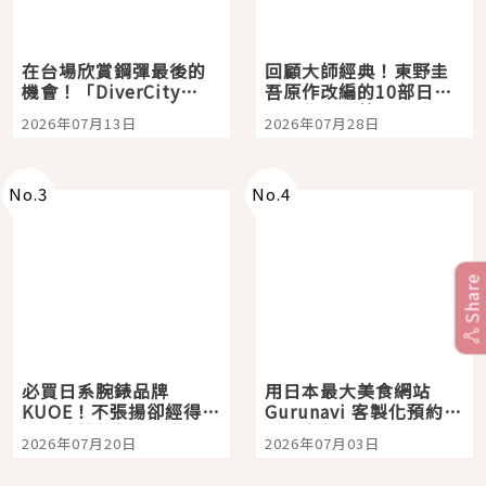
在台場欣賞鋼彈最後的
回顧大師經典！東野圭
機會！「DiverCity
吾原作改編的10部日本
Tokyo Plaza」搭船、
影視作品推薦
2026年07月13日
2026年07月28日
購物、美食及夜景，一
次全體驗
No.
3
No.
4
Share
必買日系腕錶品牌
用日本最大美食網站
KUOE！不張揚卻經得起
Gurunavi 客製化預約九
時間洗鍊的經典之作五
大都市餐廳，打造專屬
2026年07月20日
2026年07月03日
選
美食體驗！