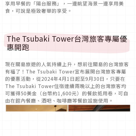
享用早餐的「陽台服務」，
一邊眺望海景一邊享用美
食，可說是極致奢華的享受。
The Tsubaki Tower
台灣旅客專屬優
惠開跑
現在關島旅遊的人氣持續上升，想前往關島的台灣旅客
有福了！
Th
e Tsubaki Tower
宣布展開台灣旅客專屬
的優惠活動，從
2024
年
4
月
1
日起至
9
月
30
日，只要在
The Tsubaki Tower
住宿連續兩晚以上的台灣旅客均
可獲得
50
美金（台幣約
1,600
元）的餐飲抵用卷，可自
由在館內餐廳、酒吧、
咖啡廳等餐飲設施使用。