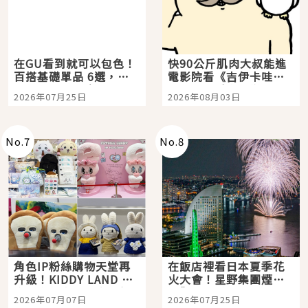
在GU看到就可以包色！
快90公斤肌肉大叔能進
百搭基礎單品 6選，閉
電影院看《吉伊卡哇》
眼全收也不心疼
嗎？日本重金屬樂團
2026年07月25日
2026年08月03日
「打首」會長與nagano
老師一同給出了答案
No.
7
No.
8
角色IP粉絲購物天堂再
在飯店裡看日本夏季花
升級！KIDDY LAND 原
火大會！星野集團煙火
宿店吉伊卡哇迎客，新
景觀飯店6選，讓你不用
2026年07月07日
2026年07月25日
開幕 OMOKADO 店3分
人擠人悠閒欣賞