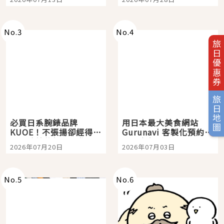
購物、美食及夜景，一
次全體驗
No.
3
No.
4
旅日優惠券
旅日地圖
必買日系腕錶品牌
用日本最大美食網站
KUOE！不張揚卻經得起
Gurunavi 客製化預約九
時間洗鍊的經典之作五
大都市餐廳，打造專屬
2026年07月20日
2026年07月03日
選
美食體驗！
No.
5
No.
6