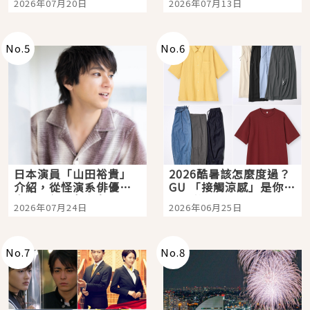
2026年07月20日
2026年07月13日
選
購物、美食及夜景，一
次全體驗
No.
5
No.
6
日本演員「山田裕貴」
2026酷暑該怎麼度過？
介紹，從怪演系俳優走
GU 「接觸涼感」是你的
向國民級日劇主角
夏日救星
2026年07月24日
2026年06月25日
No.
7
No.
8