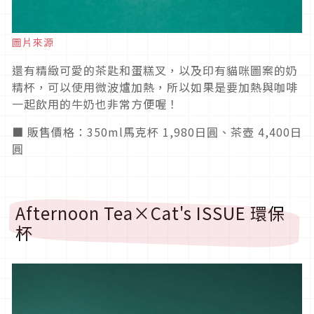
圖片來源
還有精緻可愛的茶匙和蛋糕叉，以及印有貓咪圖案的奶
精杯，可以使用微波爐加熱，所以如果是要加熱與咖啡
一起飲用的牛奶也非常方便喔！
■ 販售價格：350ml馬克杯 1,980日圓、茶壺 4,400日
圓
Afternoon Tea×Cat's ISSUE 環保
杯