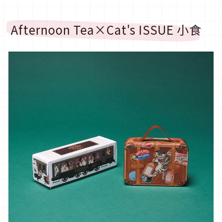
Afternoon Tea×Cat's ISSUE 小食