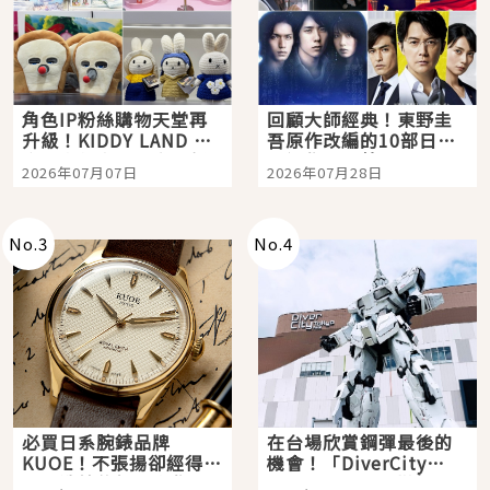
角色IP粉絲購物天堂再
回顧大師經典！東野圭
升級！KIDDY LAND 原
吾原作改編的10部日本
宿店吉伊卡哇迎客，新
影視作品推薦
2026年07月07日
2026年07月28日
開幕 OMOKADO 店3分
即達
No.
3
No.
4
必買日系腕錶品牌
在台場欣賞鋼彈最後的
KUOE！不張揚卻經得起
機會！「DiverCity
時間洗鍊的經典之作五
Tokyo Plaza」搭船、