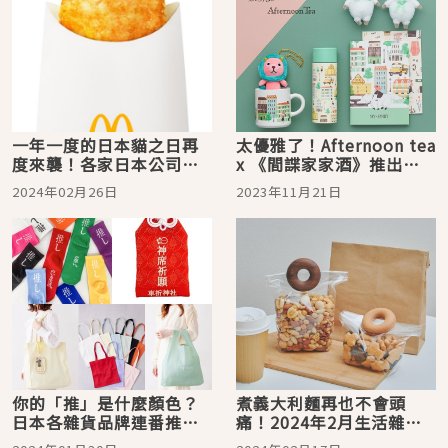
一年一度的日本貓之日再
太優雅了！Afternoon tea
度來襲！各家日本公司各
x 《間諜家家酒》推出手
種貓咪迷因展示會萌翻網
繪風聯名雜貨，伴你度過
2024年02月26日
2023年11月21日
友
美好居家時光
你的「推」是什麼顏色？
煮義大利麵再也不會頭
日本各雜貨品牌連番推出
痛！2024年2月生活雜貨
粉絲必買的「推し小
新品推薦