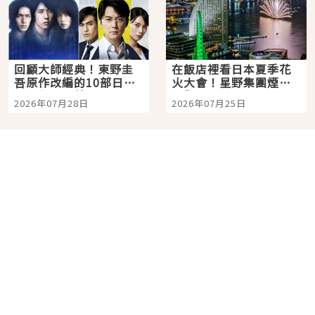
回顧大師經典！東野圭
在飯店裡看日本夏季花
吾原作改編的10部日本
火大會！星野集團煙火
影視作品推薦
景觀飯店6選，讓你不用
2026年07月28日
2026年07月25日
人擠人悠閒欣賞
分類列表
首頁
美容保養
潮流
旅遊
美食
時尚
藝能娛樂
購物