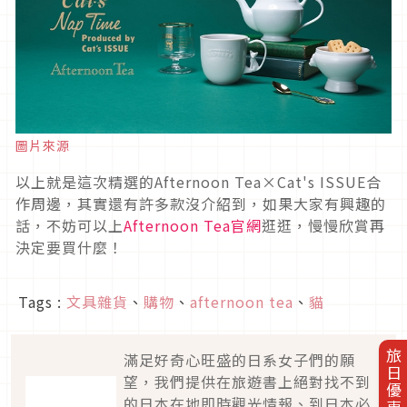
圖片來源
以上就是這次精選的Afternoon Tea×Cat's ISSUE合
作周邊，其實還有許多款沒介紹到，如果大家有興趣的
話，不妨可以上
Afternoon Tea官網
逛逛，慢慢欣賞再
決定要買什麼！
Tags :
文具雜貨
、
購物
、
afternoon tea
、
貓
旅日優惠券
滿足好奇心旺盛的日系女子們的願
望，我們提供在旅遊書上絕對找不到
的日本在地即時觀光情報、到日本必