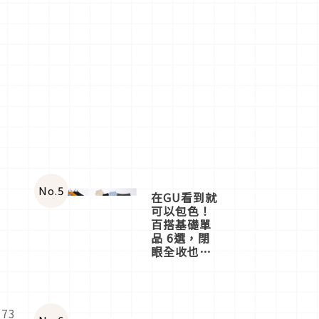
No.
5
在GU看到就
可以包色！
百搭基礎單
品 6選，閉
眼全收也不
心疼
73