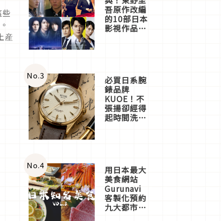
吾原作改編
這些
的10部日本
表。
影視作品推
土産
薦
No.
3
必買日系腕
錶品牌
KUOE！不
張揚卻經得
起時間洗鍊
的經典之作
五選
No.
4
用日本最大
美食網站
Gurunavi
客製化預約
九大都市餐
廳，打造專