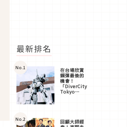
最新排名
No.
1
在台場欣賞
鋼彈最後的
機會！
「DiverCity
Tokyo
Plaza」搭
船、購物、
美食及夜
景，一次全
體驗
No.
2
回顧大師經
典！東野圭