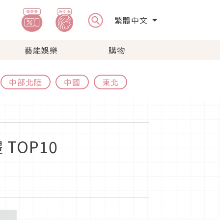
繁體中文
藝能娛樂
購物
中部北陸
中國
東北
OP10