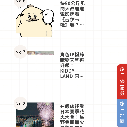
No.
6
快90公斤肌
肉大叔能進
電影院看
《吉伊卡
哇》嗎？日
本重金屬樂
團「打首」
會長與
nagano老師
一同給出了
No.
7
角色IP粉絲
答案
購物天堂再
升級！
旅日優惠券
KIDDY
LAND 原宿
店吉伊卡哇
迎客，新開
幕
OMOKADO
店3分即達
No.
8
旅日地圖
在飯店裡看
日本夏季花
火大會！星
野集團煙火