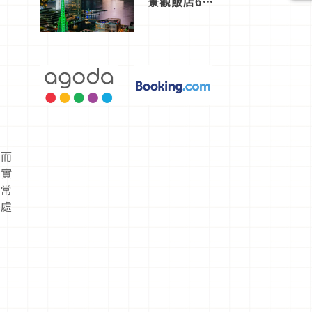
景觀飯店6
選，讓你不
用人擠人悠
閒欣賞
，而
更實
通常
何處