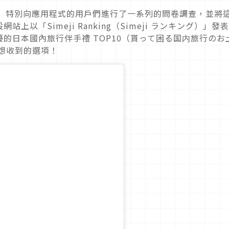
ji」特別向應用程式的用戶們進行了一系列的問卷調查，並將
以「Simeji Ranking（Simeji ランキング）」發
的日本國內旅行伴手禮 TOP10（貰って困る国内旅行のお
不想收到的選項！