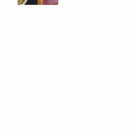
屬美食體
驗！