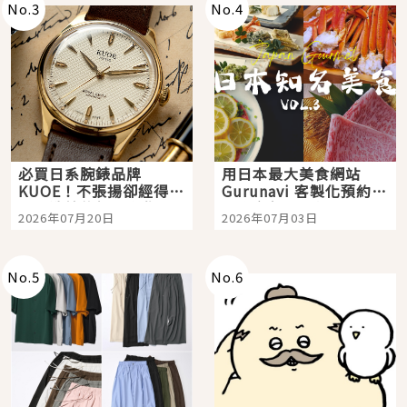
No.
3
No.
4
必買日系腕錶品牌
用日本最大美食網站
KUOE！不張揚卻經得起
Gurunavi 客製化預約九
時間洗鍊的經典之作五
大都市餐廳，打造專屬
2026年07月20日
2026年07月03日
選
美食體驗！
No.
5
No.
6