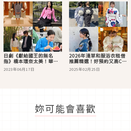
日劇《獻給國王的無名
2026年淺草和服浴衣租借
指》橋本環奈太美！華麗
推薦精選！好預約又高CP
又不俗氣的Queen風格穿
值的和服體驗就在這找
2023年06月17日
2025年02月25日
搭學起來
妳可能會喜歡