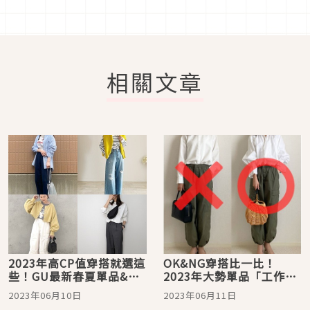
相關文章
2023年高CP值穿搭就選這
OK&NG穿搭比一比！
些！GU最新春夏單品&穿
2023年大勢單品「工作
搭15選
褲」怎麼穿才時尚？
2023年06月10日
2023年06月11日