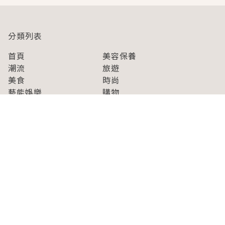
分類列表
首頁
美容保養
潮流
旅遊
美食
時尚
藝能娛樂
購物
關於Japaholic
關於我們
免責事項
寫手招募
Japaholic Girls招募
廣告、合作洽談
關鍵字列表
お問い合わせ