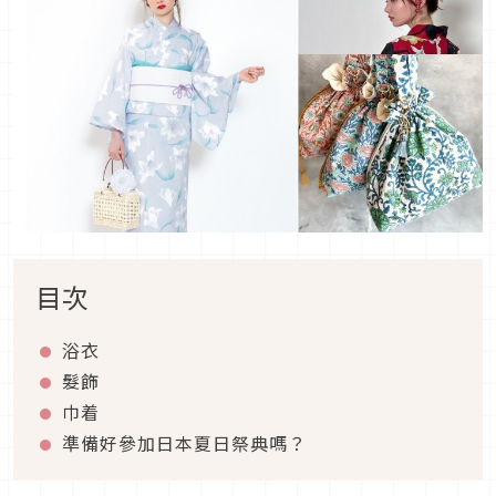
目次
浴衣
髮飾
巾着
準備好參加日本夏日祭典嗎？