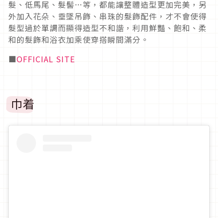
髮、低馬尾、髮髻
…
等，都能讓整體造型更加完美，另
外加入花朵、垂墜吊飾、串珠的髮飾配件，才不會使得
髮型過於單調而顯得造型不和諧，利用鮮豔、飽和、柔
和的髮飾和浴衣加乘使穿搭瞬間滿分。
■
OFFICIAL SITE
巾着