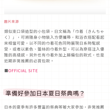
圖片來源
類似束口袋造型的小包袋，日文稱為「巾着（きんちゃ
く）」，可將隨身小物裝入方便攜帶，和浴衣搭配看起
來相當可愛，以不同的巾着花色同時展現日系時髦感
受，或者以素色、蕾絲的巾着外型，可以為穿搭注入優
雅的高級感，另外也有巾着外加上藤編包的款式，也是
近期非常推薦的必買包款。
■
OFFICIAL SITE
準備好參加日本夏日祭典嗎？
日本的夏季有許多豐富的祭典等著大家參加，非常推薦