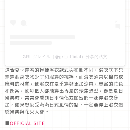
GRL グレイル（@grl_official）分享的貼文
適合夏季穿著的輕便浴衣款式與和服不同，浴衣底下只
需穿貼身衣物少了和服穿的襦袢，而浴衣通常以棉布或
麻料的材質，使浴衣在夏季穿著更加涼爽，豐富的花色
和圖案，使每個人都能穿出專屬的聚焦造型，像是夏日
祭典時，常常會看到日本情侶或閨蜜們一起穿浴衣參
加，如果想感受滿滿日式風情的話，一定要穿上浴衣體
驗祭典與花火大會。
■
OFFICIAL SITE