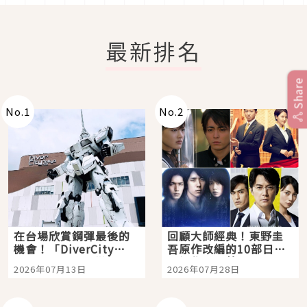
最新排名
Share
No.
1
No.
2
在台場欣賞鋼彈最後的
回顧大師經典！東野圭
機會！「DiverCity
吾原作改編的10部日本
Tokyo Plaza」搭船、
影視作品推薦
2026年07月13日
2026年07月28日
購物、美食及夜景，一
次全體驗