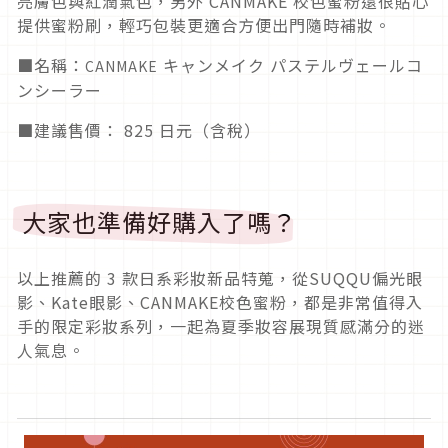
亮膚色與紅潤氣色，另外
CANMAKE
校色蜜粉還很貼心
提供蜜粉刷，輕巧包裝更適合方便出門隨時補妝。
■名稱：
キャンメイク パステルヴェールコ
CANMAKE
ンシーラー
■建議售價： 825 日元（含稅）
大家也準備好購入了嗎？
以上推薦的
3
款日系彩妝新品特蒐，從
SUQQU
偏光眼
影、
Kate
眼影、
CANMAKE
校色蜜粉，都是非常值得入
手的限定彩妝系列，一起為夏季妝容展現質感滿分的迷
人氣息。