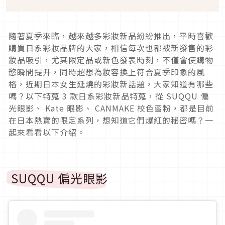
隨著夏季來臨，越來越多彩妝新品紛紛推出，平時喜歡
購買日系彩妝品牌的大家，相信每次也都被新發售的彩
妝品吸引，尤其限定品或新色發表時刻，不僅會使購物
慾瞬間提升，同時超想為妝容換上符合夏季印象的風
格，近期日本女生延燒的彩妝新話題，大家知道有哪些
嗎？以下特蒐
3
款日系彩妝新品特蒐，從
SUQQU
偏
光眼影、
Kate
眼影、
CANMAKE
校色蜜粉，都是目前
在日本熱賣的限定系列，想知道它們爆紅的秘密嗎？一
起來看看以下介紹。
SUQQU
偏光眼影