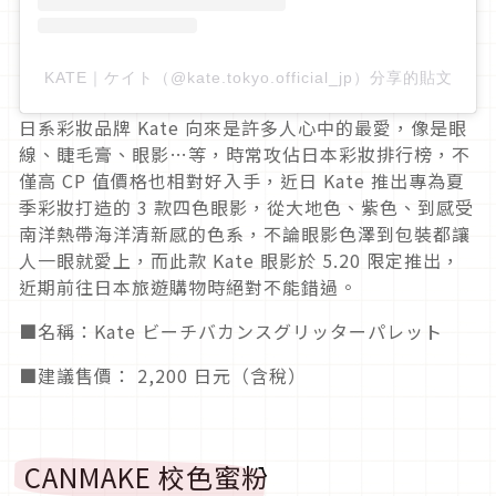
KATE｜ケイト（@kate.tokyo.official_jp）分享的貼文
日系彩妝品牌
Kate
向來是許多人心中的最愛，像是眼
線、睫毛膏、眼影
…
等，時常攻佔日本彩妝排行榜，不
僅高
CP
值價格也相對好入手，近日
Kate
推出專為夏
季彩妝打造的
3
款四色眼影，從大地色、紫色、到感受
南洋熱帶海洋清新感的色系，不論眼影色澤到包裝都讓
人一眼就愛上，而此款
Kate
眼影於
5.20
限定推出，
近期前往日本旅遊購物時絕對不能錯過。
■名稱：Kate ビーチバカンスグリッターパレット
■建議售價： 2,200 日元（含稅）
CANMAKE
校色蜜粉