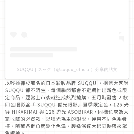
SUQQU | スック（@suqqu_official）分享的貼文
以輕透裸妝著名的日本彩妝品牌
SUQQU
，相信大家對
SUQQU
都不陌生，每個季節都會不定期推出新色或限
定商品，經常上市後就造成熱烈搶購，五月時發售
2
款
四色眼影盤「
SUQQU
偏光眼影」夏季限定色，
125
光
舞
HIKARIMAI
與
126
遊光
ASOBIKAR
，同樣也成為大
家收藏的必買款，以啞光為主的眼影，運用不同色系疊
擦，隨著各個角度變化色澤，製造深邃大眼同時帶來聚
焦眼神。