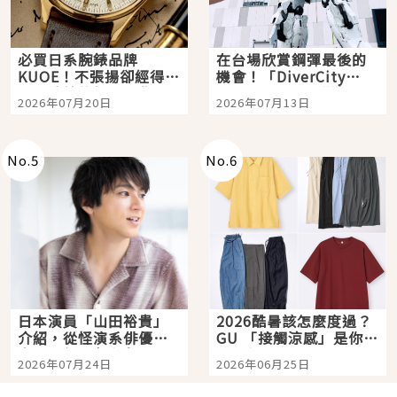
必買日系腕錶品牌
在台場欣賞鋼彈最後的
KUOE！不張揚卻經得起
機會！「DiverCity
時間洗鍊的經典之作五
Tokyo Plaza」搭船、
2026年07月20日
2026年07月13日
選
購物、美食及夜景，一
次全體驗
No.
5
No.
6
日本演員「山田裕貴」
2026酷暑該怎麼度過？
介紹，從怪演系俳優走
GU 「接觸涼感」是你的
向國民級日劇主角
夏日救星
2026年07月24日
2026年06月25日