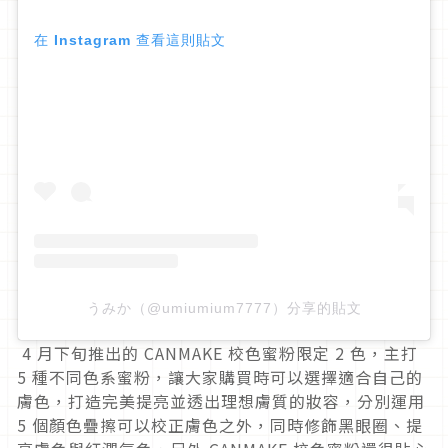
在 Instagram 查看這則貼文
うみか（@umiumium7777）分享的貼文
4
月下旬推出的
CANMAKE
校色蜜粉限定
2
色，主打
5
種不同色系蜜粉，讓大家購買時可以選擇適合自己的
膚色，打造完美提亮並透出理想膚質的妝容，分別運用
5
個顏色疊擦可以校正膚色之外，同時修飾黑眼圈、提