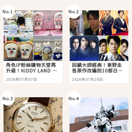
No.
1
No.
2
角色IP粉絲購物天堂再
回顧大師經典！東野圭
升級！KIDDY LAND 原
吾原作改編的10部日本
宿店吉伊卡哇迎客，新
影視作品推薦
2026年07月07日
2026年07月28日
開幕 OMOKADO 店3分
即達
No.
3
No.
4