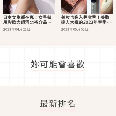
日本女生都在瘋！女星御
美妝也進入豐收季！美妝
用彩妝大師河北裕介品牌
達人大推的2023年春季爆
「&be」，從打亮、遮瑕
紅彩妝10選
2023年04月21日
2023年05月05日
之必買5款清單推薦
妳可能會喜歡
最新排名