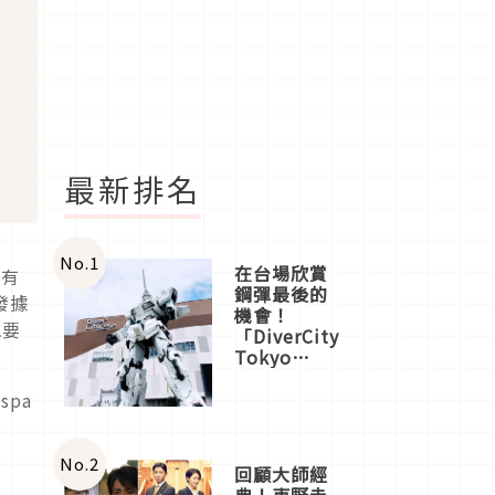
最新排名
No.
1
在台場欣賞
也有
鋼彈最後的
發據
機會！
晚要
「DiverCity
Tokyo
Plaza」搭
船、購物、
癒
spa
美食及夜
景，一次全
體驗
No.
2
回顧大師經
典！東野圭