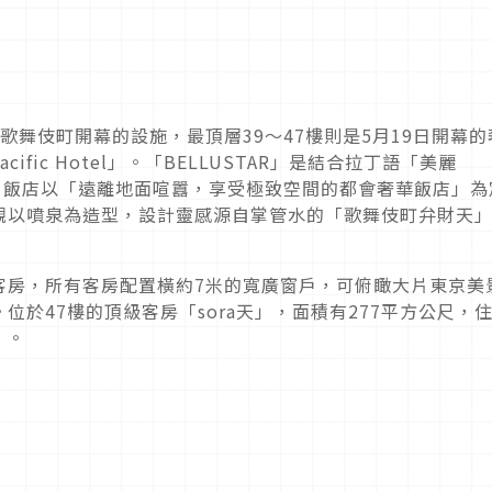
歌舞伎町開幕的設施，最頂層
39
～
47
樓則是
5
月
19
日開幕的
cific Hotel
」。「
BELLUSTAR
」是結合拉丁語「美麗
，飯店以「遠離地面喧囂，享受極致空間的都會奢華飯店」為
觀以噴泉為造型，設計靈感源自掌管水的「歌舞伎町弁財天
客房，所有客房配置橫約
7
米的寬廣窗戶，可俯瞰大片東京美
。位於
47
樓的頂級客房「
sora
天」，面積有
277
平方公尺，
）。