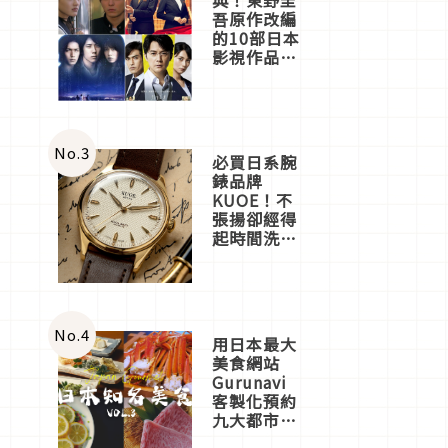
吾原作改編
的10部日本
影視作品推
薦
No.
3
必買日系腕
錶品牌
KUOE！不
張揚卻經得
起時間洗鍊
的經典之作
五選
No.
4
用日本最大
美食網站
Gurunavi
客製化預約
九大都市餐
廳，打造專