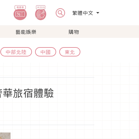
繁體中文
藝能娛樂
購物
中部北陸
中國
東北
奢華旅宿體驗