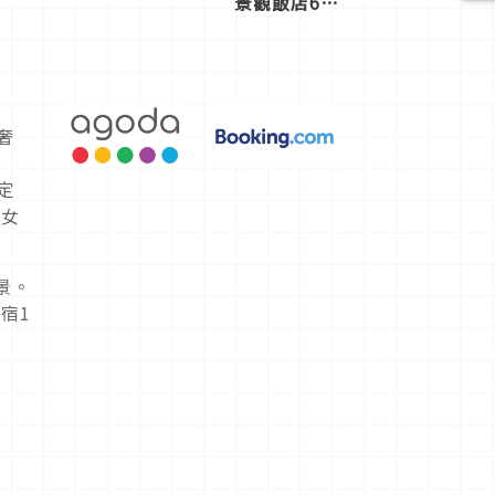
景觀飯店6
選，讓你不
用人擠人悠
閒欣賞
奢
定
」女
景。
住宿
1