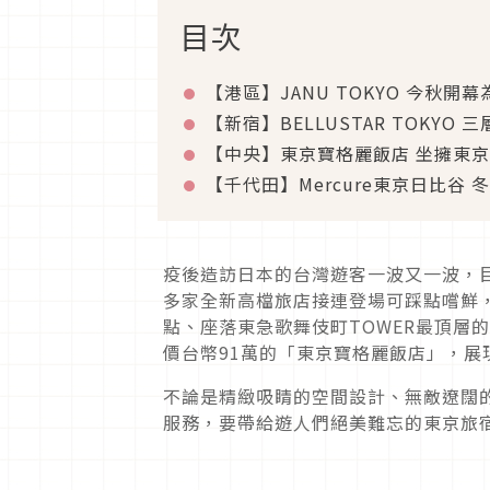
目次
【港區】
JANU TOKYO
今秋開幕
【新宿】
BELLUSTAR TOKYO
三
【中央】東京寶格麗飯店 坐擁東
【千代田】
Mercure
東京日比谷 
疫後造訪日本的台灣遊客一波又一波，
多家全新高檔旅店接連登場可踩點嚐鮮
點、座落東急歌舞伎町
TOWER
最頂層的
價台幣
91
萬的「東京寶格麗飯店」，展
不論是精緻吸睛的空間設計、無敵遼闊
服務，要帶給遊人們絕美難忘的東京旅