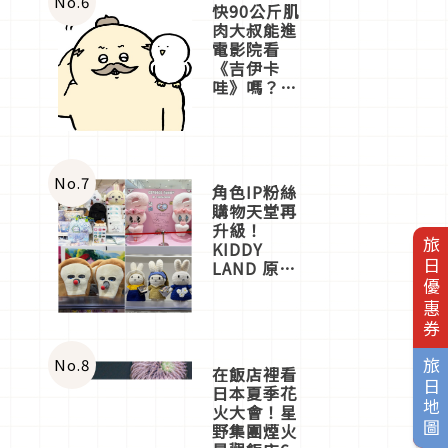
No.
6
快90公斤肌
肉大叔能進
電影院看
《吉伊卡
哇》嗎？日
本重金屬樂
團「打首」
會長與
nagano老師
一同給出了
No.
7
角色IP粉絲
答案
購物天堂再
升級！
旅日優惠券
KIDDY
LAND 原宿
店吉伊卡哇
迎客，新開
幕
OMOKADO
店3分即達
No.
8
旅日地圖
在飯店裡看
日本夏季花
火大會！星
野集團煙火