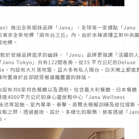
an
）推出全新姐妹品牌「
Janu
」，全球第一家據點「
Janu
的東京全新地標「麻布台之丘」內，由於本棟高樓正對中央
眼地標。
相較於安縵品牌追求的幽靜，「
Janu
」品牌更強調「活躍的
「
Janu Tokyo
」共有
122
間客房，從
55
平方公尺的
Deluxe
te
，均設有大片落地窗，且大多有私人陽台，白天晚上都能
讓你置身於此卻感受著遠離塵囂的靜謐。
內設有共
6
家特色餐廳以及酒吧，包含義大利餐廳、日本餐廳
積達
4000
平方公尺的身心靈放鬆中心「
Janu Wellness
泳池等設施，室內單車、拳擊、高爾夫模擬訓練及皮拉提斯
放鬆之際，透過藝術、設計、多樣化的服務，旅客透過「
Jan
市。