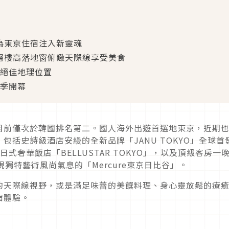
為東京住宿注入新靈魂
層樓高落地窗俯瞰天際線享受美食
京絕佳地理位置
冬季開幕
目前僅次於韓國排名第二。國人海外出遊首選地東京，近期
，包括史詩級酒店安縵的全新品牌「
JANU TOKYO
」全球首
日式奢華飯店「
BELLUSTAR TOKYO
」，以及頂級客房一
現獨特藝術風尚氣息的「
Mercure
東京日比谷」。
的天際線視野，或是滿足味蕾的美饌料理、身心靈放鬆的療
宿體驗。