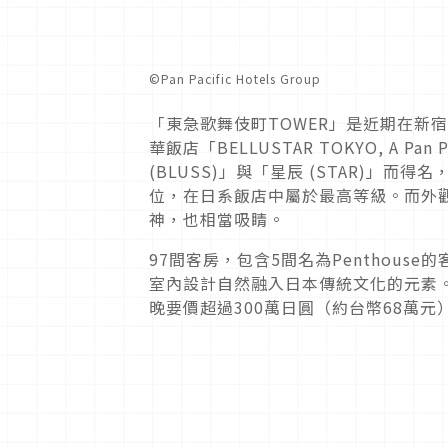
©︎Pan Pacific Hotels Group
「東急歌舞伎町
TOWER
」是近期在新宿
華飯店「
BELLUSTAR TOKYO, A Pan Pa
(BLUSS)
」與「星辰
(STAR)
」而得名
位，在日系飯店中屬於最高等級。而外
神，也相當吸睛。
97
間客房，包含
5
間名為
Penthouse
的
室內設計自然融入日本傳統文化的元素
晚要價超過
300
萬日圓（約台幣
68
萬元