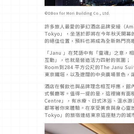
©︎DBox for Mori Building Co., Ltd.
許多旅人最愛的夢幻酒店品牌安縵（
Am
Tokyo
」，坐落於即將在今年秋天開幕
的絕佳位置，預料也將成為全新熱門亮
「
Janu
」在梵語中有「靈魂」之意，
互動」，也就是營造活力四射的氛圍；
Room
到
284
平方公尺的
The Janu Sui
東京鐵塔，以及遼闊的中央廣場景色，
酒店在餐飲也與品牌理念相互呼應，館
式餐廳等。值得一提的是，這裡擁有面
Centre
」，有水療、日式沐浴、溫水游
都等著你來體驗。在享受美食與身心靈
Tokyo
」的旅宿連結東京這座魅力的城