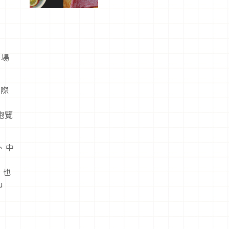
屬美食體
驗！
廣場
人際
飽覽
、中
，也
u