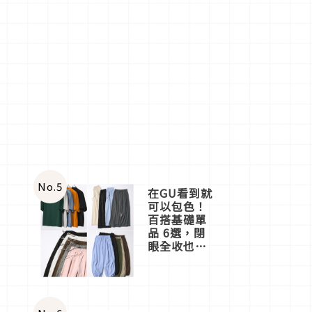
No.
5
在GU看到就
可以包色！
百搭基礎單
品 6選，閉
眼全收也不
心疼