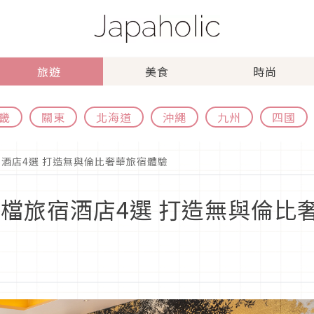
旅遊
美食
時尚
畿
關東
北海道
沖繩
九州
四國
宿酒店4選 打造無與倫比奢華旅宿體驗
高檔旅宿酒店4選 打造無與倫比