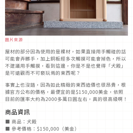
圖片來源
屋材的部分因為使用的是裸材，如果直接用手觸碰的話
可能會弄髒手，加上銅板經多次觸摸可能會掉色，所以
不建議用手觸摸，看到這邊，你是不是也覺得「犬殿」
是可遠觀而不可褻玩焉的東西呢？
事實上也沒錯，因為如此精緻的東西造價也很昂貴，根
據官方公布的價格，最便宜的是$150,000美金，依照
目前的匯率大約為2000多萬日圓左右，真的很高級啊！
商品資訊
■ 商品：犬殿
■ 參考價格：$150,000（美金）