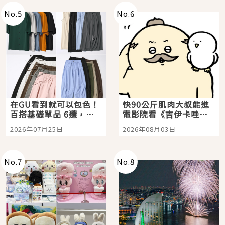
No.
5
No.
6
在GU看到就可以包色！
快90公斤肌肉大叔能進
百搭基礎單品 6選，閉
電影院看《吉伊卡哇》
眼全收也不心疼
嗎？日本重金屬樂團
2026年07月25日
2026年08月03日
「打首」會長與nagano
老師一同給出了答案
No.
7
No.
8