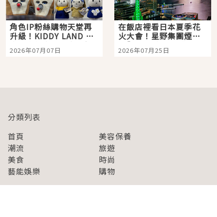
角色IP粉絲購物天堂再
在飯店裡看日本夏季花
升級！KIDDY LAND 原
火大會！星野集團煙火
宿店吉伊卡哇迎客，新
景觀飯店6選，讓你不用
2026年07月07日
2026年07月25日
開幕 OMOKADO 店3分
人擠人悠閒欣賞
即達
分類列表
首頁
美容保養
潮流
旅遊
美食
時尚
藝能娛樂
購物
關於Japaholic