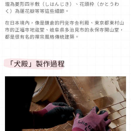
壇為菱形四半敷（しはんじき）、花頭枠（かとうわ
く）為蓮花瓣等等這些細節。
在日本境內，像是鎌倉的円覚寺舎利殿、東京都東村山
市的正福寺地蔵堂、岐阜県多治見市的永保寺開山堂，
都是很有名的禪宗風格傳統建築。
「犬殿」製作過程