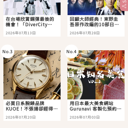
在台場欣賞鋼彈最後的
回顧大師經典！東野圭
機會！「DiverCity
吾原作改編的10部日本
Tokyo Plaza」搭船、
影視作品推薦
2026年07月13日
2026年07月28日
購物、美食及夜景，一
次全體驗
No.
3
No.
4
必買日系腕錶品牌
用日本最大美食網站
KUOE！不張揚卻經得起
Gurunavi 客製化預約九
時間洗鍊的經典之作五
大都市餐廳，打造專屬
2026年07月20日
2026年07月03日
選
美食體驗！