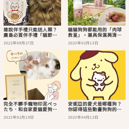
誰說伴手禮只能送人類？
貓貓狗狗都能用的「肉球
廣島必買伴手禮「貓節」
救星」，兼具保濕與清潔
柴魚片，讓寵物與奴才一
的毛孩日常保養好物推薦
2022年09月27日
2023年02月13日
起享受！
完全不髒手寵物印泥ぺっ
安妮亞的愛犬是哪種狗？
たち．和自家愛貓愛狗一
你認得這些動畫狗狗的原
起完成世界最可愛的作
型嗎
2023年02月19日
2023年04月12日
品！