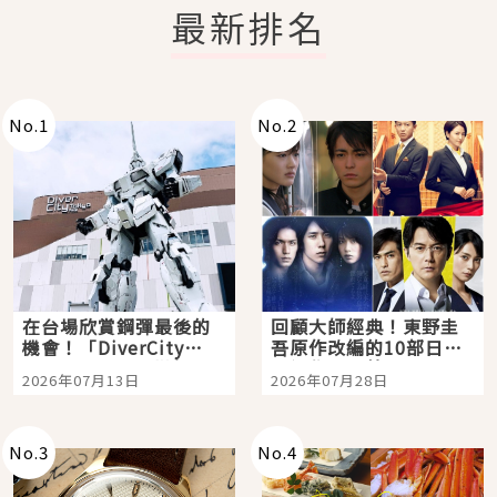
最新排名
No.
1
No.
2
在台場欣賞鋼彈最後的
回顧大師經典！東野圭
機會！「DiverCity
吾原作改編的10部日本
Tokyo Plaza」搭船、
影視作品推薦
2026年07月13日
2026年07月28日
購物、美食及夜景，一
次全體驗
No.
3
No.
4