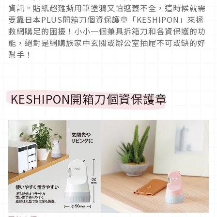
資訊。貼紙超難撕用筆塗鴉又怕遮蓋不全，這時候就需
要靠日本PLUS開箱刀個資保護章「KESHIPON」來拯
救網購足的困擾！小小一個兼具拆箱刀和各資保護的功
能，絕對是網購族家中玄關或辦公室抽屜不可或缺的好
幫手！
KESHIPON開箱刀個資保護章