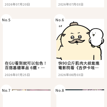
時間洗鍊的經典之作五
大都市餐廳，打造專屬
2026年07月20日
2026年07月03日
選
美食體驗！
No.
5
No.
6
在GU看到就可以包色！
快90公斤肌肉大叔能進
百搭基礎單品 6選，閉
電影院看《吉伊卡哇》
眼全收也不心疼
嗎？日本重金屬樂團
2026年07月25日
2026年08月03日
「打首」會長與nagano
老師一同給出了答案
No.
7
No.
8