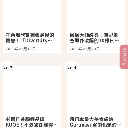
在台場欣賞鋼彈最後的
回顧大師經典！東野圭
機會！「DiverCity
吾原作改編的10部日本
Tokyo Plaza」搭船、
影視作品推薦
2026年07月13日
2026年07月28日
Share
購物、美食及夜景，一
次全體驗
No.
3
No.
4
必買日系腕錶品牌
用日本最大美食網站
KUOE！不張揚卻經得起
Gurunavi 客製化預約九