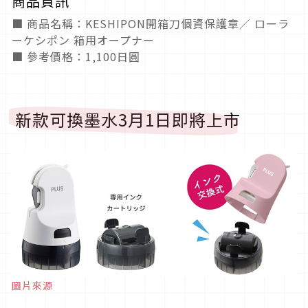
商品資訊
■ 商品名稱：KESHIPON開箱刀個資保護章／ ローラ
ーケシポン 箱用オープナー
■ 參考價格：1,100日圓
新款可換墨水3月1日即將上市
圖片來源