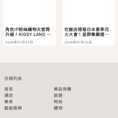
角色IP粉絲購物天堂再
在飯店裡看日本夏季花
升級！KIDDY LAND 原
火大會！星野集團煙火
宿店吉伊卡哇迎客，新
景觀飯店6選，讓你不用
2026年07月07日
2026年07月25日
開幕 OMOKADO 店3分
人擠人悠閒欣賞
即達
分類列表
首頁
美容保養
潮流
旅遊
美食
時尚
藝能娛樂
購物