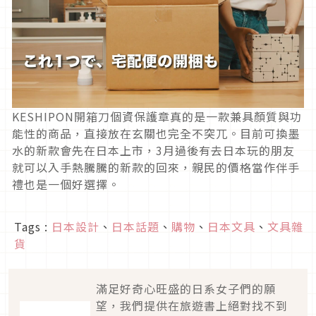
KESHIPON開箱刀個資保護章真的是一款兼具顏質與功
能性的商品，直接放在玄關也完全不突兀。目前可換墨
水的新款會先在日本上市，3月過後有去日本玩的朋友
就可以入手熱騰騰的新款的回來，親民的價格當作伴手
禮也是一個好選擇。
Tags :
日本設計
、
日本話題
、
購物
、
日本文具
、
文具雜
貨
滿足好奇心旺盛的日系女子們的願
望，我們提供在旅遊書上絕對找不到