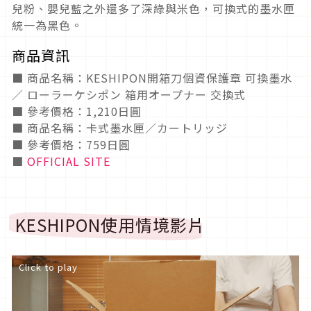
兒粉、嬰兒藍之外還多了深綠與米色，可換式的墨水匣
統一為黑色。
商品資訊
■ 商品名稱：KESHIPON開箱刀個資保護章 可換墨水
／ ローラーケシポン 箱用オープナー 交換式
■ 參考價格：1,210日圓
■ 商品名稱：卡式墨水匣／カートリッジ
■ 參考價格：759日圓
■
OFFICIAL SITE
KESHIPON使用情境影片
Click to play