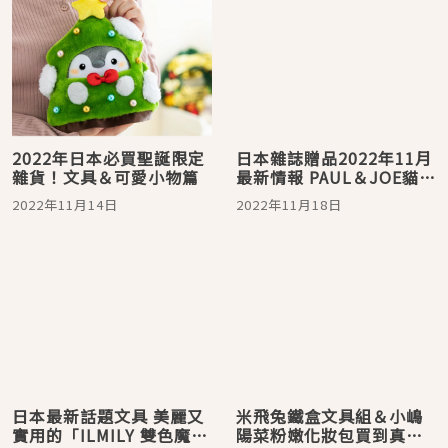
2022年日本必買聖誕限定
日本雜誌贈品2022年11月
雜貨！文具＆可愛小物篇
最新情報 PAUL＆JOE貓咪
收納包＆FEILER文具組太
2022年11月14日
2022年11月18日
誘人！
日本最新話題文具 美麗又
米飛兔鐵盒文具組＆小嶋
實用的「ILMILY 雙色魔擦
陽菜粉嫩化妝包買到真的