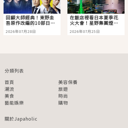
回顧大師經典！東野圭
在飯店裡看日本夏季花
吾原作改編的10部日本
火大會！星野集團煙火
影視作品推薦
景觀飯店6選，讓你不用
2026年07月28日
2026年07月25日
人擠人悠閒欣賞
分類列表
首頁
美容保養
潮流
旅遊
美食
時尚
藝能娛樂
購物
關於Japaholic