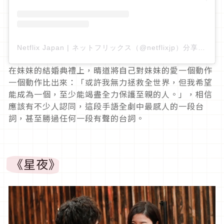
Netflix Japan | ネットフリックス（@netflixjp）分享的貼文
在妹妹的結婚典禮上，晴道將自己對妹妹的愛一個動作
一個動作比出來：「或許我無力拯救全世界，但我希望
能成為一個，至少能竭盡全力保護至親的人。」，相信
應該有不少人認同，這段手語全劇中最感人的一段台
詞，甚至勝過任何一段有聲的台詞。
《星夜》