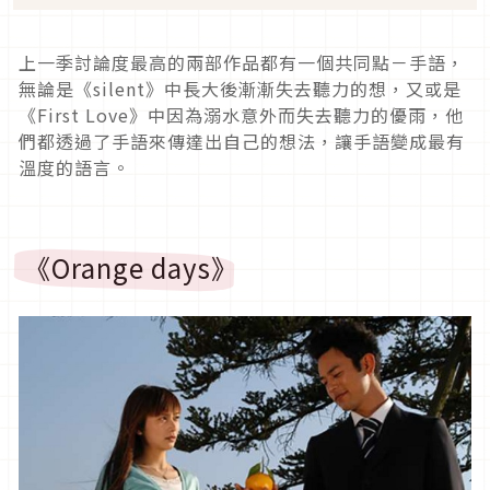
上一季討論度最高的兩部作品都有一個共同點－手語，
無論是《silent》中長大後漸漸失去聽力的想，又或是
《First Love》中因為溺水意外而失去聽力的優雨，他
們都透過了手語來傳達出自己的想法，讓手語變成最有
溫度的語言。
《Orange days》