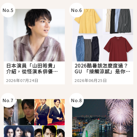
No.
5
No.
6
日本演員「山田裕貴」
2026酷暑該怎麼度過？
介紹，從怪演系俳優走
GU 「接觸涼感」是你的
向國民級日劇主角
夏日救星
2026年07月24日
2026年06月25日
No.
7
No.
8