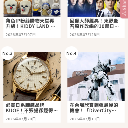
Share
角色IP粉絲購物天堂再
回顧大師經典！東野圭
升級！KIDDY LAND 原
吾原作改編的10部日本
宿店吉伊卡哇迎客，新
影視作品推薦
2026年07月07日
2026年07月28日
開幕 OMOKADO 店3分
即達
No.
3
No.
4
必買日系腕錶品牌
在台場欣賞鋼彈最後的
KUOE！不張揚卻經得起
機會！「DiverCity
時間洗鍊的經典之作五
Tokyo Plaza」搭船、
2026年07月20日
2026年07月13日
選
購物、美食及夜景，一
次全體驗