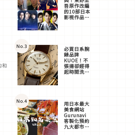
吾原作改編
的10部日本
影視作品推
薦
No.
3
必買日系腕
錶品牌
KUOE！不
的和
張揚卻經得
起時間洗鍊
的經典之作
五選
No.
4
用日本最大
美食網站
Gurunavi
客製化預約
九大都市餐
廳，打造專