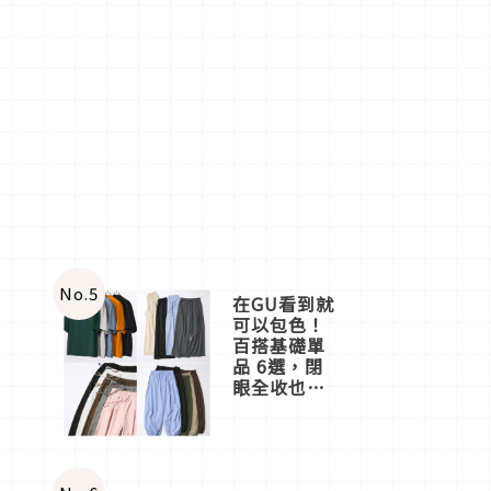
No.
5
在GU看到就
可以包色！
百搭基礎單
品 6選，閉
眼全收也不
心疼