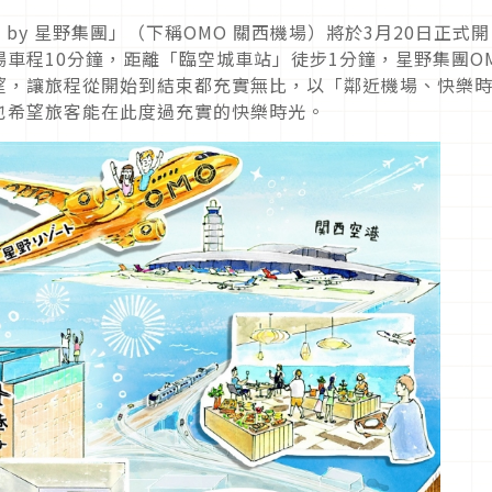
by 星野集團」（下稱OMO 關西機場）將於3月20日正式開
車程10分鐘，距離「臨空城車站」徒步1分鐘，星野集團O
望，讓旅程從開始到結束都充實無比，以「鄰近機場、快樂
也希望旅客能在此度過充實的快樂時光。