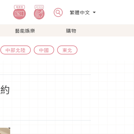
繁體中文
藝能娛樂
購物
中部北陸
中國
東北
預約