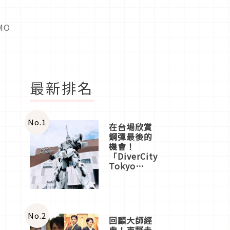
MO
時
最新排名
No.
1
在台場欣賞
鋼彈最後的
機會！
「DiverCity
Tokyo
Plaza」搭
船、購物、
美食及夜
景，一次全
體驗
No.
2
回顧大師經
典！東野圭