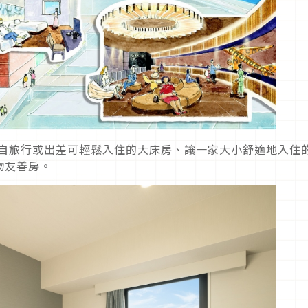
獨自旅行或出差可輕鬆入住的大床房、讓一家大小舒適地入住
物友善房。