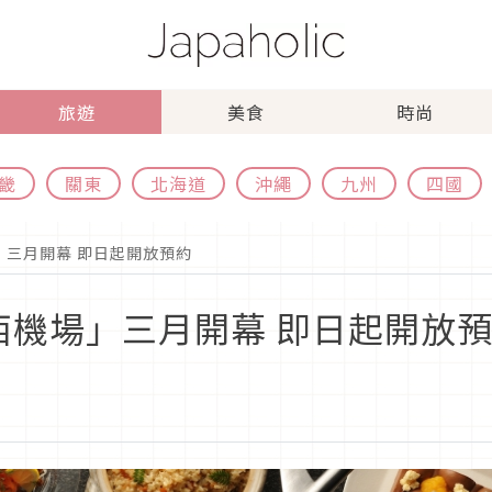
旅遊
美食
時尚
畿
關東
北海道
沖繩
九州
四國
」三月開幕 即日起開放預約
西機場」三月開幕 即日起開放