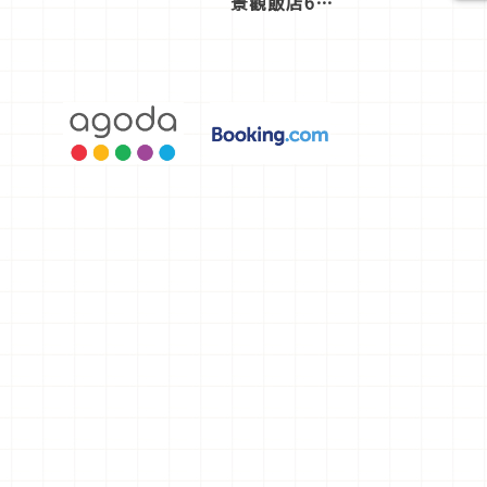
景觀飯店6
選，讓你不
用人擠人悠
閒欣賞