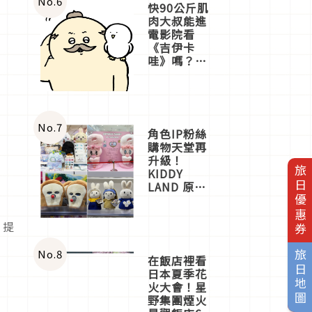
No.
6
快90公斤肌
肉大叔能進
電影院看
《吉伊卡
哇》嗎？日
本重金屬樂
團「打首」
會長與
nagano老師
一同給出了
No.
7
角色IP粉絲
答案
購物天堂再
升級！
旅日優惠券
KIDDY
LAND 原宿
店吉伊卡哇
迎客，新開
，提
幕
OMOKADO
店3分即達
No.
8
旅日地圖
在飯店裡看
日本夏季花
火大會！星
野集團煙火