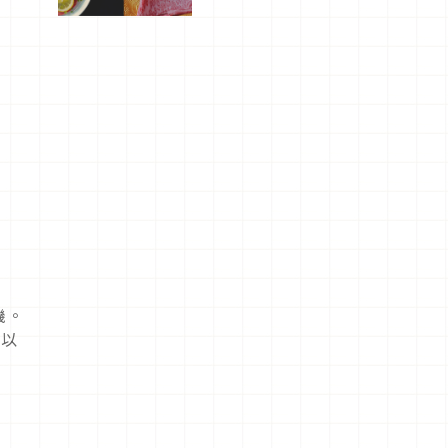
屬美食體
驗！
機。
計以