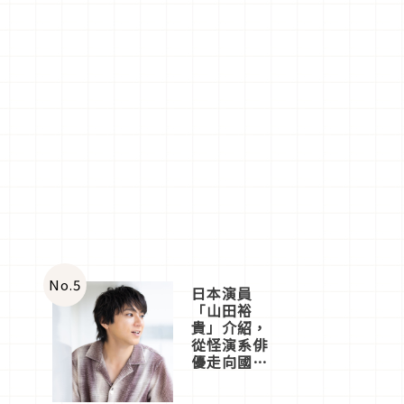
No.
5
日本演員
「山田裕
貴」介紹，
從怪演系俳
優走向國民
級日劇主角