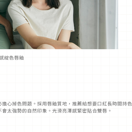
透明感綻色唇釉
必擔心掉色問題。採用唇釉質地，推薦給想要口紅長時間持
不會太強勢的自然印象。光滑亮澤感緊密貼合雙唇。