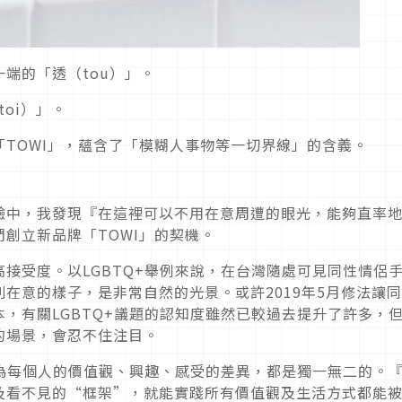
端的「透（tou）」。
oi）」。
TOWI」，蘊含了「模糊人事物等一切界線」的含義。
驗中，我發現『在這裡可以不用在意周遭的眼光，能夠直率
創立新品牌「TOWI」的契機。
接受度。以LGBTQ+舉例來說，在台灣隨處可見同性情侶
在意的樣子，是非常自然的光景。或許2019年5月修法讓
，有關LGBTQ+議題的認知度雖然已較過去提升了許多，
的場景，會忍不住注目。
認為每個人的價值觀、興趣、感受的差異，都是獨一無二的。
及看不見的“框架”，就能實踐所有價值觀及生活方式都能