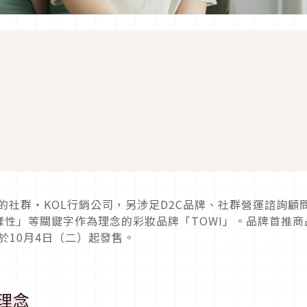
據點的社群・KOL行銷公司，另涉足D2C品牌、社群營運諮詢顧
性」等關鍵字作為理念的彩妝品牌「TOWI」。品牌首推商
釉」將於10月4日（二）起發售。
理念