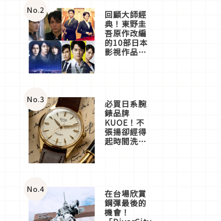
店3分即達
No.
2
回顧大師經
典！東野圭
吾原作改編
的10部日本
影視作品推
薦
No.
3
必買日系腕
錶品牌
KUOE！不
張揚卻經得
起時間洗鍊
的經典之作
五選
No.
4
在台場欣賞
鋼彈最後的
機會！