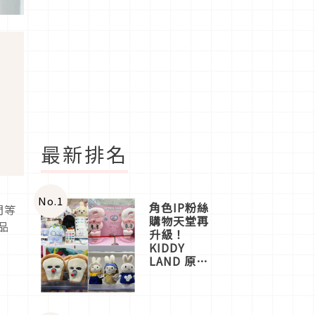
最新排名
No.
1
角色IP粉絲
問等
購物天堂再
品
升級！
KIDDY
LAND 原宿
店吉伊卡哇
迎客，新開
幕
OMOKADO