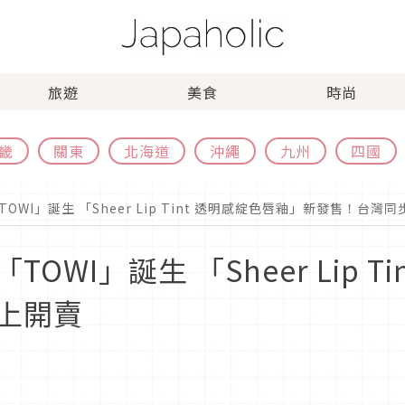
旅遊
美食
時尚
畿
關東
北海道
沖繩
九州
四國
WI」誕生 「Sheer Lip Tint 透明感綻色唇釉」新發售！台灣
WI」誕生 「Sheer Lip T
上開賣