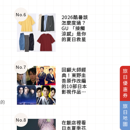
No.
6
2026酷暑該
怎麼度過？
GU 「接觸
涼感」是你
的夏日救星
No.
7
回顧大師經
旅日優惠券
典！東野圭
吾原作改編
的10部日本
影視作品推
薦
色的
旅日地圖
No.
8
在飯店裡看
日本夏季花