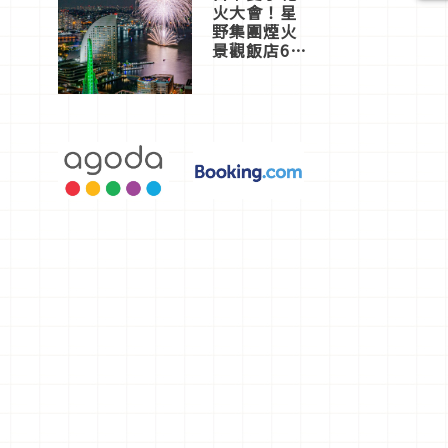
火大會！星
野集團煙火
景觀飯店6
選，讓你不
用人擠人悠
閒欣賞