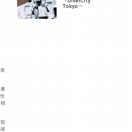
「DiverCity
Tokyo
Plaza」搭
船、購物、
美食及夜
景，一次全
體驗
地表
手牽
同性
但相
『如
被接