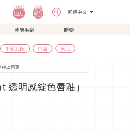
繁體中文
藝能娛樂
購物
中部北陸
中國
東北
同步線上開賣
int 透明感綻色唇釉」