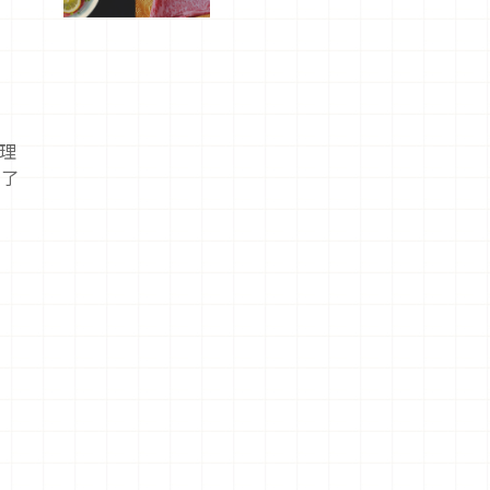
屬美食體
驗！
有理
設了