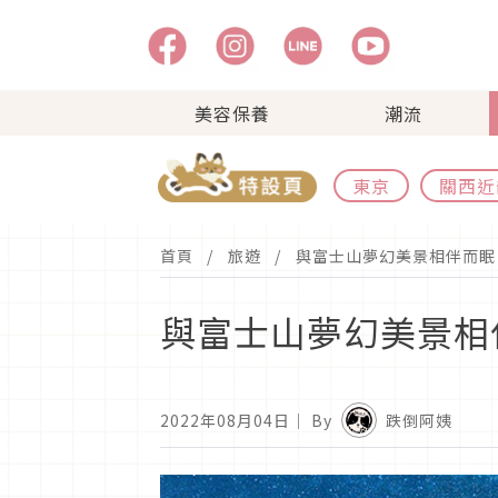
美容保養
潮流
東京
關西近
首頁
旅遊
與富士山夢幻美景相伴而眠
與富士山夢幻美景相
2022年08月04日
｜ By
跌倒阿姨