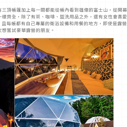
因為只有三頂帳篷加上每一間都能從帳內看到雄偉的富士山，從開
一樣齊全，除了有茶、咖啡、盥洗用品之外，還有女性會喜
機，且每帳都有自己專屬的衛浴設備和用餐的地方，即使是露
次想嘗試豪華露營的朋友。