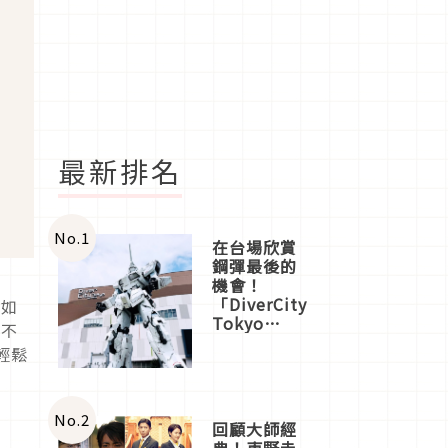
最新排名
No.
1
在台場欣賞
鋼彈最後的
機會！
「DiverCity
是如
Tokyo
也不
Plaza」搭
輕鬆
船、購物、
美食及夜
景，一次全
體驗
No.
2
回顧大師經
典！東野圭