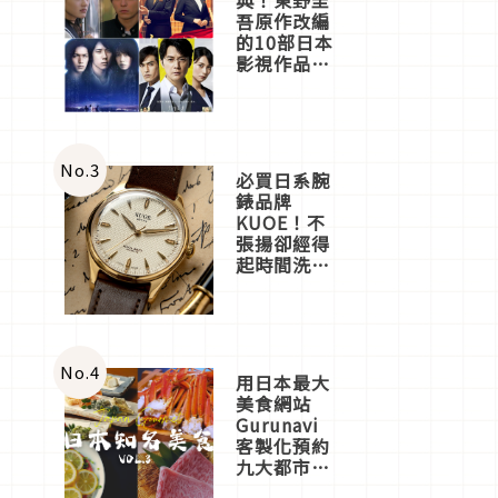
吾原作改編
的10部日本
影視作品推
薦
No.
3
必買日系腕
錶品牌
KUOE！不
張揚卻經得
起時間洗鍊
的經典之作
五選
No.
4
用日本最大
美食網站
Gurunavi
客製化預約
九大都市餐
廳，打造專