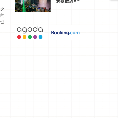
景觀飯店6
選，讓你不
幕之
用人擠人悠
愛的
閒欣賞
營也