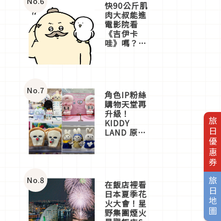
No.
6
快90公斤肌
肉大叔能進
電影院看
《吉伊卡
哇》嗎？日
本重金屬樂
團「打首」
會長與
nagano老師
一同給出了
No.
7
角色IP粉絲
答案
購物天堂再
升級！
旅日優惠券
KIDDY
LAND 原宿
店吉伊卡哇
迎客，新開
幕
OMOKADO
店3分即達
No.
8
旅日地圖
在飯店裡看
日本夏季花
火大會！星
野集團煙火