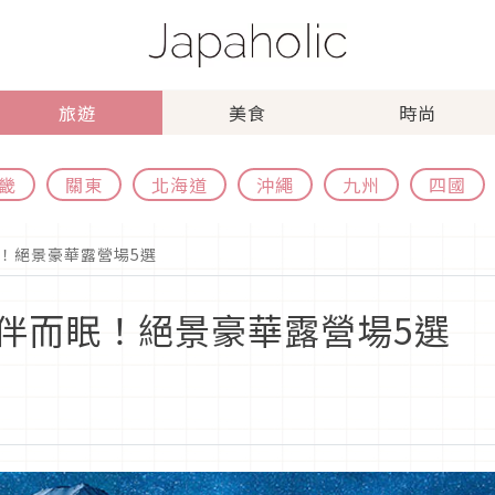
旅遊
美食
時尚
畿
關東
北海道
沖繩
九州
四國
！絕景豪華露營場5選
伴而眠！絕景豪華露營場5選