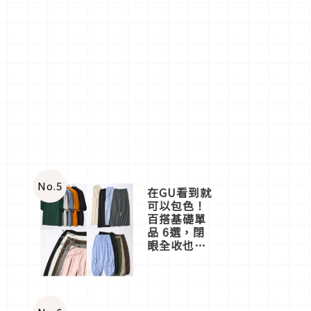
No.
5
在GU看到就
可以包色！
百搭基礎單
品 6選，閉
眼全收也不
心疼