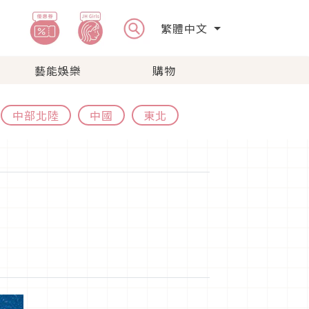
繁體中文
藝能娛樂
購物
中部北陸
中國
東北