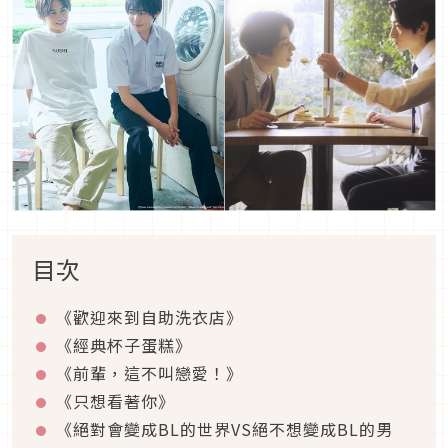
目次
《歡迎來到自助洗衣店》
《經典杯子蛋糕》
《前輩，這不叫戀愛！》
《只想看著你》
《絕對會變成BL的世界VS絕不想變成BL的男