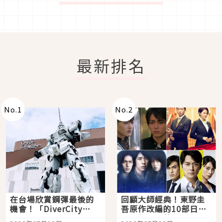
最新排名
No.
1
No.
2
在台場欣賞鋼彈最後的
回顧大師經典！東野圭
機會！「DiverCity
吾原作改編的10部日本
Tokyo Plaza」搭船、
影視作品推薦