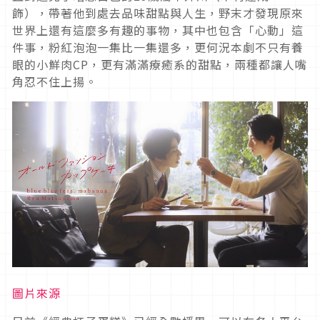
飾），帶著他到處去品味甜點與人生，野末才發現原來
世界上還有這麼多有趣的事物，其中也包含「心動」這
件事，粉紅泡泡一集比一集還多，更何況本劇不只有養
眼的小鮮肉CP，更有滿滿療癒系的甜點，兩種都讓人嘴
角忍不住上揚。
圖片來源