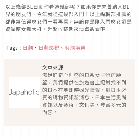
以上幾部BL日劇你看過幾部呢？如果你是未曾踏入BL
界的朋友們，今年就從這幾部入門！以上編輯部推薦的
都非常值得腐女們一看再看，無論你是剛入門腐女還是
資深腐女都大推，趕緊收藏起來清單觀看吧！
Tags :
日劇
、
日劇影視
、
藝能娛樂
文章來源
滿足好奇心旺盛的日系女子們的願
望，我們提供在旅遊書上絕對找不到
的日本在地即時觀光情報、到日本必
買的購物資訊新消息、日本生活風尚
資訊以及藝術、文化等，豐富多元的
內容。