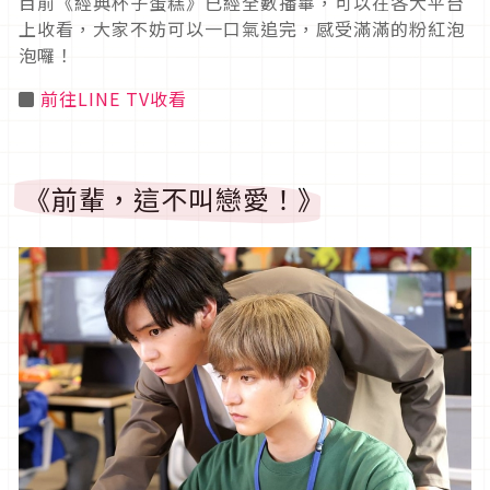
目前《經典杯子蛋糕》已經全數播畢，可以在各大平台
上收看，大家不妨可以一口氣追完，感受滿滿的粉紅泡
泡囉！
◼
前往LINE TV收看
《前輩，這不叫戀愛！》