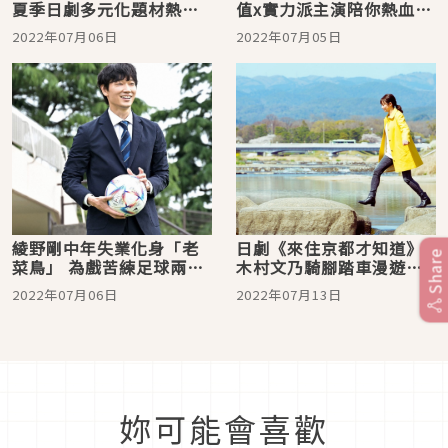
夏季日劇多元化題材熱情
值x實力派主演陪你熱血一
登場 町田啓太 32 歲收到
夏
2022年07月06日
2022年07月05日
的生日禮物是？
綾野剛中年失業化身「老
日劇《來住京都才知道》
Share
菜鳥」 為戲苦練足球兩個
木村文乃騎腳踏車漫遊京
月！ friDay影音夏季檔四
都好療癒！ KKTV 視窗
2022年07月06日
2022年07月13日
大獨佔日劇熱血開幕
「類」旅行帶你吃喝購物
雲遊日本
妳可能會喜歡