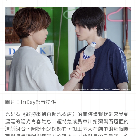
圖片：friDay影音提供
光是看《歡迎來到自助洗衣店》的宣傳海報就能感受到
濃濃的陽光青春氣息，超特急成員草川拓彌與西垣匠的
清新組合，圈粉不少姊姊們，加上兩人在劇中的每個眼
神與肢體接觸與都讓人心跳不已，絕對是今夏最讓人心