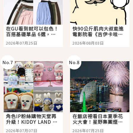
在GU看到就可以包色！
快90公斤肌肉大叔能進
百搭基礎單品 6選，閉
電影院看《吉伊卡哇》
眼全收也不心疼
嗎？日本重金屬樂團
2026年07月25日
2026年08月03日
「打首」會長與nagano
老師一同給出了答案
No.
7
No.
8
角色IP粉絲購物天堂再
在飯店裡看日本夏季花
升級！KIDDY LAND 原
火大會！星野集團煙火
宿店吉伊卡哇迎客，新
景觀飯店6選，讓你不用
2026年07月07日
2026年07月25日
開幕 OMOKADO 店3分
人擠人悠閒欣賞