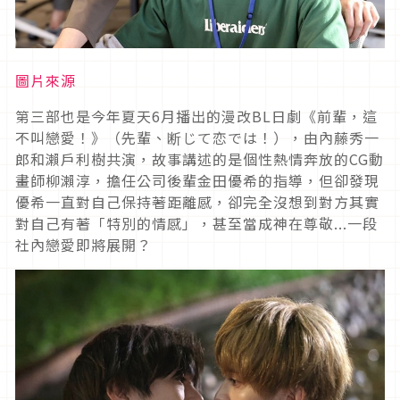
圖片來源
第三部也是今年夏天6月播出的漫改BL日劇《前輩，這
不叫戀愛！》（先輩、断じて恋では！），由內藤秀一
郎和瀨戶利樹共演，故事講述的是個性熱情奔放的CG動
畫師柳瀨淳，擔任公司後輩金田優希的指導，但卻發現
優希一直對自己保持著距離感，卻完全沒想到對方其實
對自己有著「特別的情感」，甚至當成神在尊敬...一段
社內戀愛即將展開？