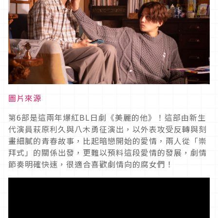
圖片來源
第6部是這兩年爆紅BL日劇《美麗的他》！這部由新生
代演員萩原利久與八木勇征演出，以外表攻受反轉與刻
畫細膩的青春故事，比起暗戀開始的愛情，兩人從「崇
拜式」的關係出發，更難以預料這段愛情的發展，劇情
節奏明確快速，很適合喜歡劇情向的腐女們！