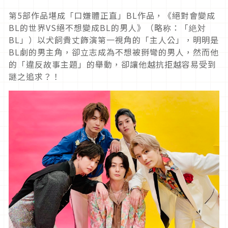
第5部作品堪成「口嫌體正直」BL作品，《絕對會變成
BL的世界VS絕不想變成BL的男人》（略称：「絶対
BL」）以犬飼貴丈飾演第一視角的「主人公」，明明是
BL劇的男主角，卻立志成為不想被掰彎的男人，然而他
的「違反故事主題」的舉動，卻讓他越抗拒越容易受到
謎之追求？！