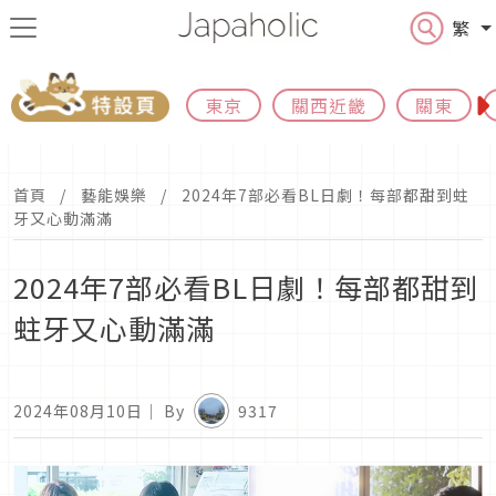
繁
東京
關西近畿
關東
首頁
藝能娛樂
2024年7部必看BL日劇！每部都甜到蛀
牙又心動滿滿
2024年7部必看BL日劇！每部都甜到
蛀牙又心動滿滿
2024年08月10日
｜ By
9317