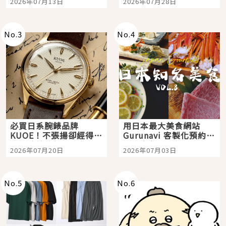
2026年07月13日
2026年07月28日
購物、美食及夜景，一
次全體驗
No.
3
No.
4
必買日系腕錶品牌
用日本最大美食網站
KUOE！不張揚卻經得起
Gurunavi 客製化預約九
時間洗鍊的經典之作五
大都市餐廳，打造專屬
2026年07月20日
2026年07月03日
選
美食體驗！
No.
5
No.
6