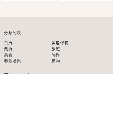
即達
分類列表
首頁
美容保養
潮流
旅遊
美食
時尚
藝能娛樂
購物
關於Japaholic
關於我們
免責事項
寫手招募
Japaholic Girls招募
廣告、合作洽談
關鍵字列表
お問い合わせ