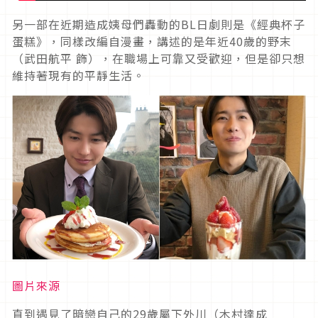
另一部在近期造成姨母們轟動的BL日劇則是《經典杯子
蛋糕》，同樣改編自漫畫，講述的是年近40歲的野末
（武田航平 飾），在職場上可靠又受歡迎，但是卻只想
維持著現有的平靜生活。
圖片來源
直到遇見了暗戀自己的29歲屬下外川（木村達成