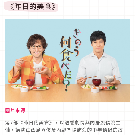
《昨日的美食》
圖片來源
第7部《昨日的美食》，以溫馨劇情與同居劇情為主
軸，講述由西島秀俊及內野聖陽飾演的中年情侶的故