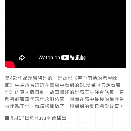
第4部作品還蠻特別的，是電影《春心萌動的老屋緣
廊》中主角雪奶奶在書店中看到的BL漫畫《只想看著
你》的真人版日劇，故事講述的是高三生淺倉咲良一直
都喜歡著童年玩伴永瀨佑真，因而在高中最後的暑假告
白還親了他，就這樣開啟了一段甜甜的夏日戀愛故事。
◼ 6月17日於Hulu平台播出