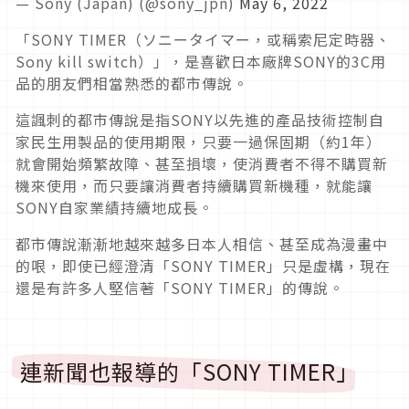
— Sony (Japan) (@sony_jpn)
May 6, 2022
「SONY TIMER（ソニータイマー，或稱索尼定時器、
Sony kill switch）」，是喜歡日本廠牌SONY的3C用
品的朋友們相當熟悉的都市傳說。
這諷刺的都市傳說是指SONY以先進的產品技術控制自
家民生用製品的使用期限，只要一過保固期（約1年）
就會開始頻繁故障、甚至損壞，使消費者不得不購買新
機來使用，而只要讓消費者持續購買新機種，就能讓
SONY自家業績持續地成長。
都市傳說漸漸地越來越多日本人相信、甚至成為漫畫中
的哏，即使已經澄清「SONY TIMER」只是虛構，現在
還是有許多人堅信著「SONY TIMER」的傳說。
連新聞也報導的「SONY TIMER」