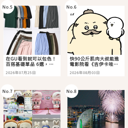
No.
5
No.
6
在GU看到就可以包色！
快90公斤肌肉大叔能進
百搭基礎單品 6選，閉
電影院看《吉伊卡哇》
眼全收也不心疼
嗎？日本重金屬樂團
2026年07月25日
2026年08月03日
「打首」會長與nagano
老師一同給出了答案
No.
7
No.
8