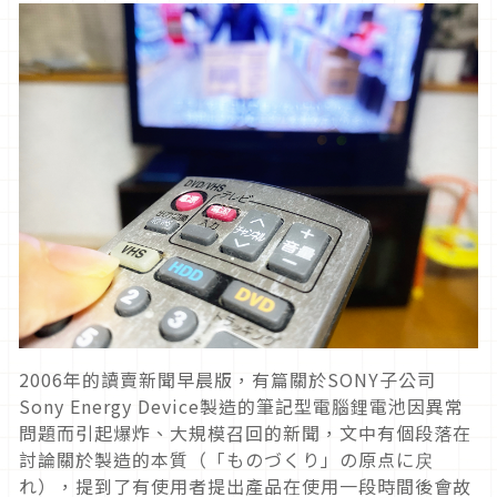
2006年的讀賣新聞早晨版，有篇關於SONY子公司
Sony Energy Device製造的筆記型電腦鋰電池因異常
問題而引起爆炸、大規模召回的新聞，文中有個段落在
討論關於製造的本質（「ものづくり」の原点に戻
れ），提到了有使用者提出產品在使用一段時間後會故