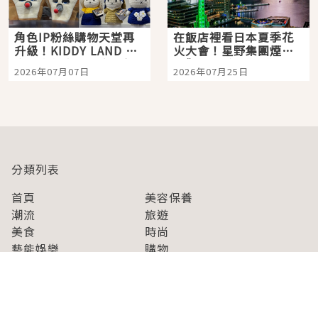
角色IP粉絲購物天堂再
在飯店裡看日本夏季花
升級！KIDDY LAND 原
火大會！星野集團煙火
宿店吉伊卡哇迎客，新
景觀飯店6選，讓你不用
2026年07月07日
2026年07月25日
開幕 OMOKADO 店3分
人擠人悠閒欣賞
即達
分類列表
首頁
美容保養
潮流
旅遊
美食
時尚
藝能娛樂
購物
關於Japaholic
關於我們
免責事項