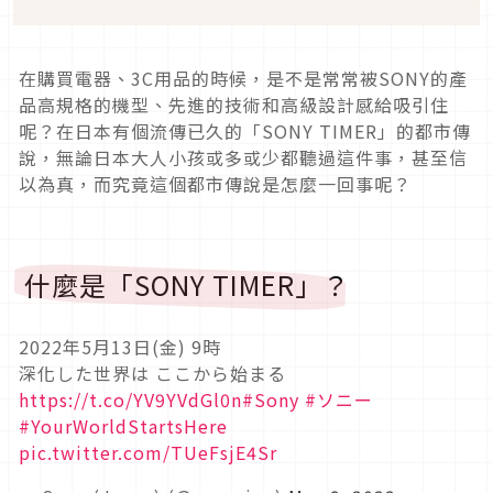
在購買電器、3C用品的時候，是不是常常被SONY的產
品高規格的機型、先進的技術和高級設計感給吸引住
呢？在日本有個流傳已久的「SONY TIMER」的都市傳
說，無論日本大人小孩或多或少都聽過這件事，甚至信
以為真，而究竟這個都市傳說是怎麼一回事呢？
什麼是「SONY TIMER」？
2022年5月13日(金) 9時
深化した世界は ここから始まる
https://t.co/YV9YVdGl0n
#Sony
#ソニー
#YourWorldStartsHere
pic.twitter.com/TUeFsjE4Sr