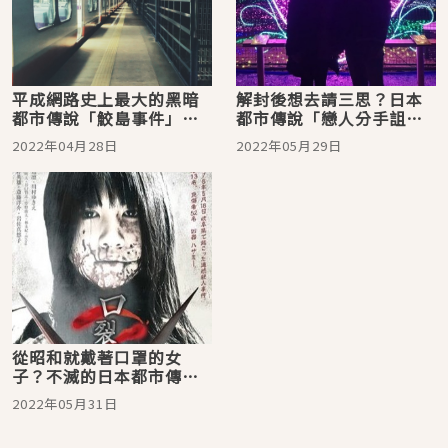
平成網路史上最大的黑暗
解封後想去請三思？日本
都市傳說「鮫島事件」！
都市傳說「戀人分手詛咒
連NHK都不敢報導究竟是
聖地」大集合
2022年04月28日
2022年05月29日
什麼？
從昭和就戴著口罩的女
子？不滅的日本都市傳說
「裂嘴女」背後的真相
2022年05月31日