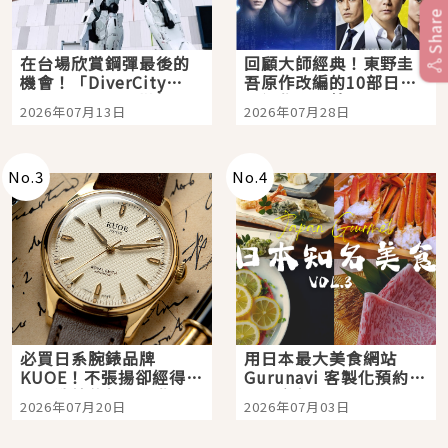
Share
在台場欣賞鋼彈最後的
回顧大師經典！東野圭
機會！「DiverCity
吾原作改編的10部日本
Tokyo Plaza」搭船、
影視作品推薦
2026年07月13日
2026年07月28日
購物、美食及夜景，一
次全體驗
No.
3
No.
4
必買日系腕錶品牌
用日本最大美食網站
KUOE！不張揚卻經得起
Gurunavi 客製化預約九
時間洗鍊的經典之作五
大都市餐廳，打造專屬
2026年07月20日
2026年07月03日
選
美食體驗！