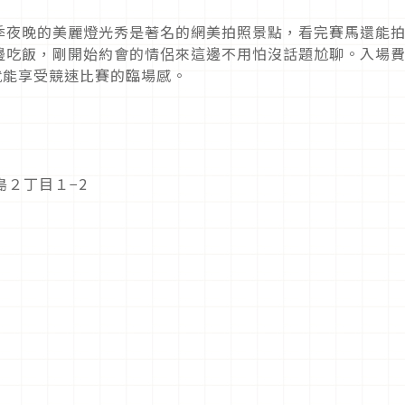
季夜晚的美麗燈光秀是著名的網美拍照景點，看完賽馬還能
邊吃飯，剛開始約會的情侶來這邊不用怕沒話題尬聊。入場
就能享受競速比賽的臨場感。
勝島２丁目１−2