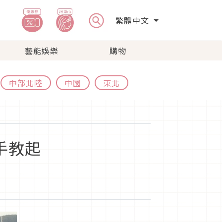
繁體中文
藝能娛樂
購物
中部北陸
中國
東北
手教起