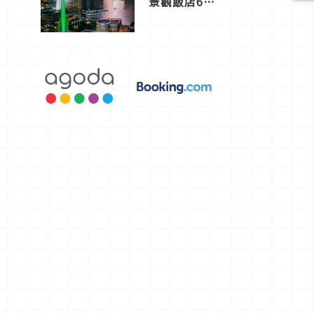
景觀飯店6
選，讓你不
用人擠人悠
閒欣賞