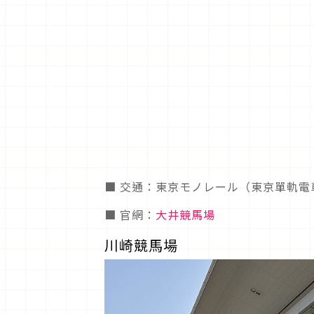
■ 交通：東京モノレール（東京單軌電
■ 官網：
大井競馬場
川崎競馬場