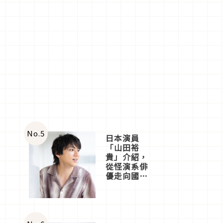
No.
5
日本演員
「山田裕
貴」介紹，
從怪演系俳
優走向國民
級日劇主角