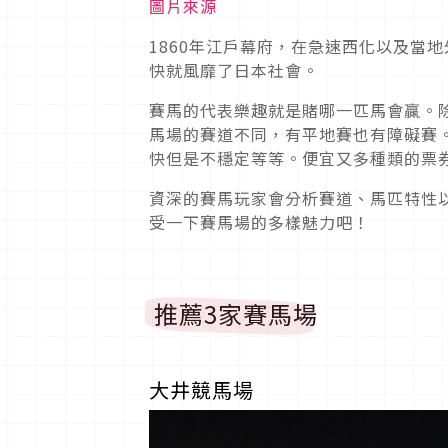
圖片來源
1860年江戶幕府，在急速西化以及當
快就風靡了日本社會。
賽馬的代表樂趣就是賭哪一匹馬會贏。
馬場的賽道不同，有平地賽也有障礙賽
快但是不穩定等等。便宜又多種類的票
資深的賽馬玩家會分析賽道、馬匹特性
受一下賽馬場的多樣魅力吧！
推薦3家賽馬場
大井競馬場