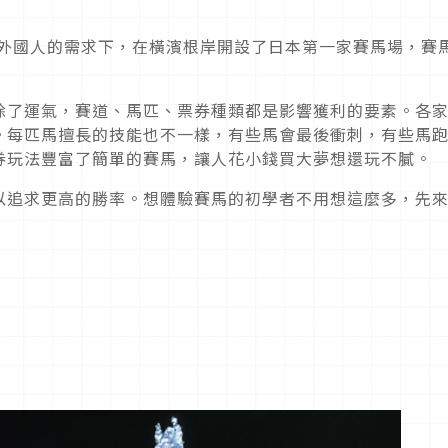
地外國人的需求下，在橫濱根岸開設了日本第一家賽馬場，賽
除了運氣，賽道、馬匹、票券種類都是影響獲利的要素。各
。每匹馬擅長的技能也不一樣，有些馬會最後衝刺，有些馬
券玩法豐富了簡單的賽馬，讓人花小錢買大夢想還玩不膩。
以追求更高的勝率。想體驗賽馬的初學者不用想這麼多，先