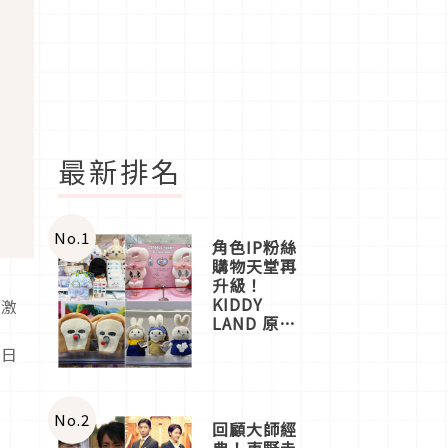
最新排名
No.
1
角色IP粉絲
購物天堂再
升級！
KIDDY
刺激
LAND 原宿
樂
店吉伊卡哇
到日
迎客，新開
幕
OMOKADO
店3分即達
No.
2
回顧大師經
典！東野圭