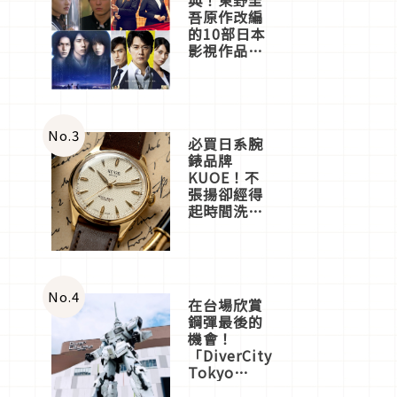
吾原作改編
的10部日本
影視作品推
薦
No.
3
必買日系腕
錶品牌
KUOE！不
張揚卻經得
起時間洗鍊
的經典之作
五選
No.
4
在台場欣賞
鋼彈最後的
機會！
「DiverCity
Tokyo
Plaza」搭