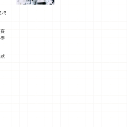
船、購物、
美食及夜
馬很
景，一次全
體驗
家賽
跑得
來感