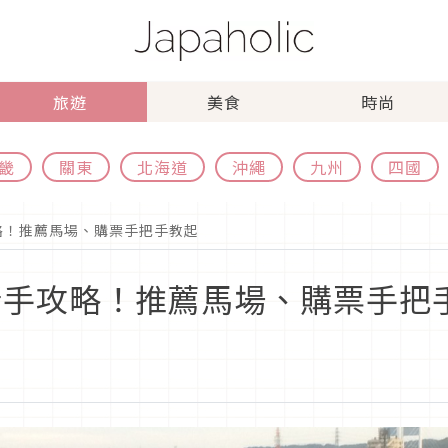
旅遊
美食
時尚
畿
關東
北海道
沖繩
九州
四國
攻略！推薦馬場、購票手把手教起
場新手攻略！推薦馬場、購票手把