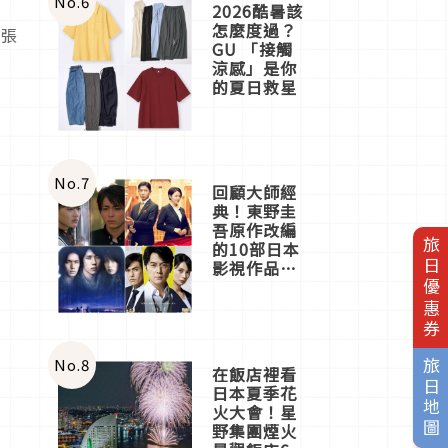
No.
6
2026酷暑該
怎麼度過？
拍張
GU 「接觸
費
涼感」是你
的夏日救星
No.
7
回顧大師經
典！東野圭
吾原作改編
旅日優惠券
的10部日本
影視作品推
薦
No.
8
旅日地圖
在飯店裡看
日本夏季花
火大會！星
野集團煙火