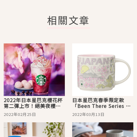
相關文章
2022年日本星巴克櫻花杯
日本星巴克春季限定款
第二彈上市！絕美夜櫻系
「Been There Series 」
列飲品好想喝
繽紛上市 滿滿日本之春的
2022年02月25日
2022年03月13日
杯子太過可愛！