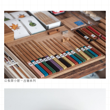
公長齋小菅－古箸系列