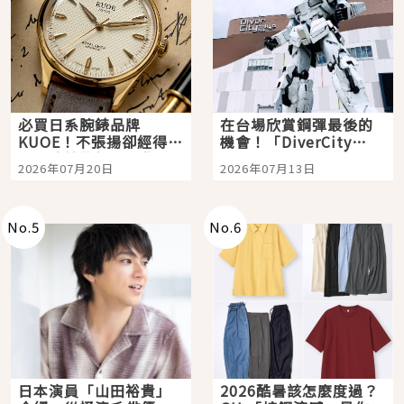
必買日系腕錶品牌
在台場欣賞鋼彈最後的
KUOE！不張揚卻經得起
機會！「DiverCity
時間洗鍊的經典之作五
Tokyo Plaza」搭船、
2026年07月20日
2026年07月13日
選
購物、美食及夜景，一
次全體驗
No.
5
No.
6
日本演員「山田裕貴」
2026酷暑該怎麼度過？