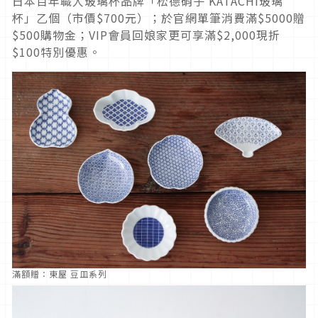
日本百年職人玻璃杯品牌「松德硝子 KATACHI玻璃
杯」乙個（市價$700元）；於官網單筆消費滿$5000贈
$500購物金；VIP會員回娘家更可享滿$2,000現折
$100特別優惠。
滿額贈：東屋 豆皿系列