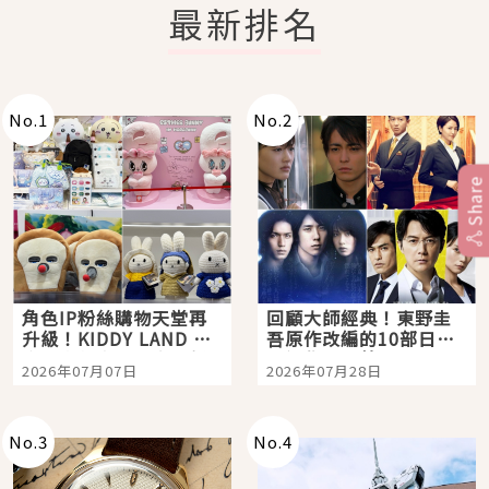
最新排名
No.
1
No.
2
Share
角色IP粉絲購物天堂再
回顧大師經典！東野圭
升級！KIDDY LAND 原
吾原作改編的10部日本
宿店吉伊卡哇迎客，新
影視作品推薦
2026年07月07日
2026年07月28日
開幕 OMOKADO 店3分
即達
No.
3
No.
4