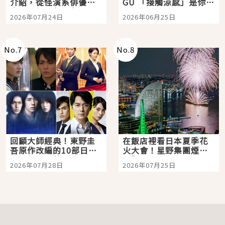
介紹，從怪演系俳優走
GU 「接觸涼感」是你的
向國民級日劇主角
夏日救星
2026年07月24日
2026年06月25日
No.
7
No.
8
回顧大師經典！東野圭
在飯店裡看日本夏季花
吾原作改編的10部日本
火大會！星野集團煙火
影視作品推薦
景觀飯店6選，讓你不用
2026年07月28日
2026年07月25日
人擠人悠閒欣賞