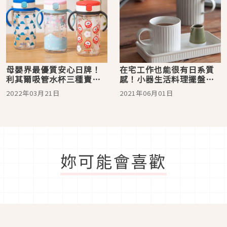
母嬰界最優質安心日牌！
在宅工作也能很有日系質
利其爾吸管水杯三種賣萌
感！小器生活料理擺盤好
花色可愛登場
物推薦
2022年03月21日
2021年06月01日
妳可能會喜歡