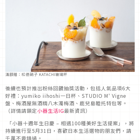
滿額贈：松德硝子 KATACHI玻璃杯
後續也預計推出粉絲回饋抽獎活動，包括人氣品項6大
好禮：yumiko iihoshi一日杯、STUDIO M' Vigne
盤、​梅酒屋無酒精八木濁梅酒​、鹿兒島睦托特包等。
（詳情請鎖定
小器生活IG
最新資訊）
「小器十週年生日慶 – 相遇100種美好生活提案」，將
持續進行至5月31日，喜歡日本生活選物的朋友們，請
千萬不要錯過。