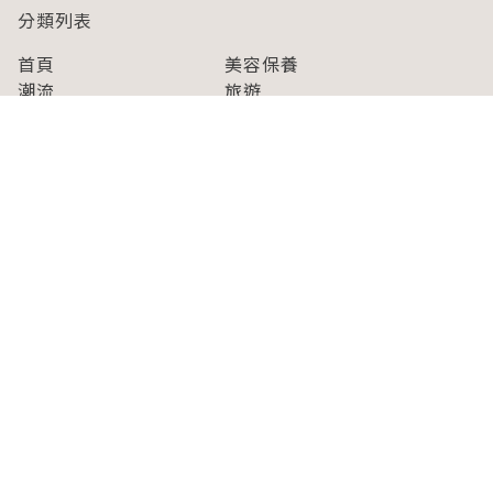
分類列表
首頁
美容保養
潮流
旅遊
美食
時尚
藝能娛樂
購物
關於Japaholic
關於我們
免責事項
寫手招募
Japaholic Girls招募
廣告、合作洽談
關鍵字列表
お問い合わせ