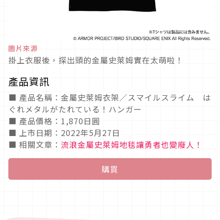
圖片來源
掛上衣服後，探出頭的金屬史萊姆實在太萌啦！
產品資訊
■ 產品名稱：金屬史萊姆衣架／スマイルスライム は
ぐれメタルがたれている！ハンガー
■ 產品價格：1,870日圓
■ 上市日期：2022年5月27日
■ 相關文章：
流浪金屬史萊姆地毯讓勇者也變廢人！
購買