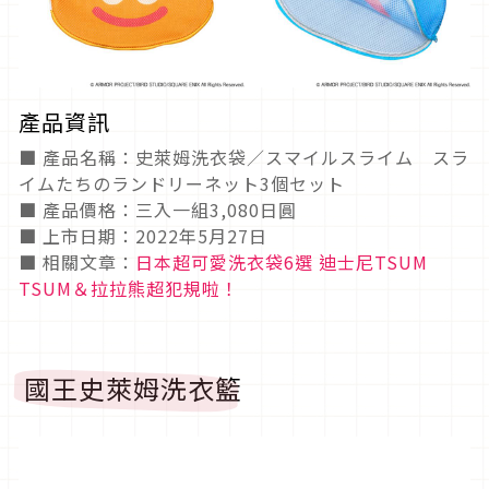
產品資訊
■ 產品名稱：史萊姆洗衣袋／スマイルスライム スラ
イムたちのランドリーネット3個セット
■ 產品價格：三入一組3,080日圓
■ 上市日期：2022年5月27日
■ 相關文章：
日本超可愛洗衣袋6選 迪士尼TSUM
TSUM＆拉拉熊超犯規啦！
國王史萊姆洗衣籃