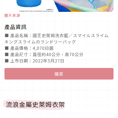
圖片來源
產品資訊
■ 產品名稱：國王史萊姆洗衣籃／スマイルスライム
キングスライムのランドリーバッグ
■ 產品價格：4,070日圓
■ 產品尺寸：直徑約40公分，高70公分
■ 上市日期：2022年5月27日
購買
流浪金屬史萊姆衣架