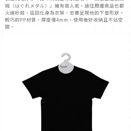
姆（はぐれメタル）」擁有高人氣，過往周邊商品也都
火速秒殺，這回化身為衣架，忠實呈現他的下垂形狀。
輕巧的PP材質，厚度僅4mm，使用後好收納且不佔空
間。