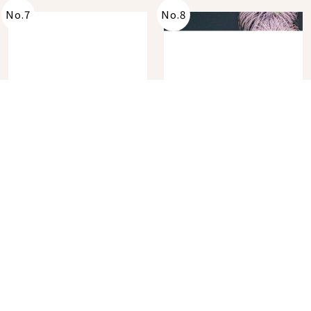
No.
7
No.
8
角色IP粉絲購物天堂再
在飯店裡看日本夏季花
升級！KIDDY LAND 原
火大會！星野集團煙火
宿店吉伊卡哇迎客，新
景觀飯店6選，讓你不用
2026年07月07日
2026年07月25日
開幕 OMOKADO 店3分
人擠人悠閒欣賞
即達
分類列表
首頁
美容保養