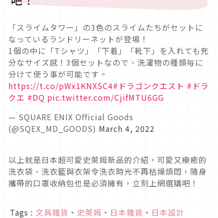
「スライムタワー」の3色のスライムたちがセットに
なっているランドリーネットが登場！
1個の中に「Tシャツ」「下着」「靴下」を入れても充
分なサイズ感！3個セットなので、洗濯物の種類毎に
分けて使う事が可能です。
https://t.co/pWx1KNXSC4
#ドラゴンクエスト
#ドラ
クエ
#DQ
pic.twitter.com/CjifMTU6GG
— SQUARE ENIX Official Goods
(@SQEX_MD_GOODS)
March 4, 2022
以上就是日本超可愛史萊姆新品的介紹，可愛又療癒的
洗衣袋、洗衣籃與衣架令洗衣時光不再枯燥煩悶，隨身
攜帶的口罩收納包也是必須擁有，立刻上網選購吧！
Tags :
文具雜貨
、
史萊姆
、
日本雜貨
、
日本設計