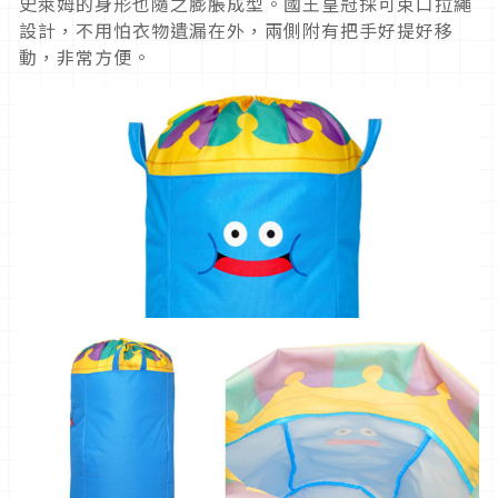
史萊姆的身形也隨之膨脹成型。國王皇冠採可束口拉繩
設計，不用怕衣物遺漏在外，兩側附有把手好提好移
動，非常方便。