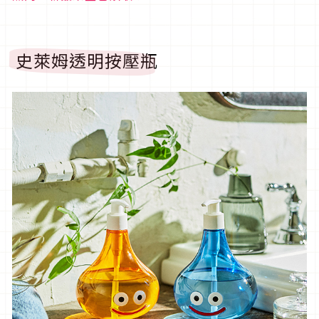
史萊姆透明按壓瓶