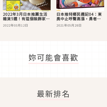
2022年3月日本推薦生活
日本推特鄉民週記04：東
雜貨5選！有這個裝飾家裡
奧中止呼聲高漲，勇者鬥
瞬間變文藝
惡龍邁入35週年
2022年03月12日
2021年05月28日
妳可能會喜歡
最新排名