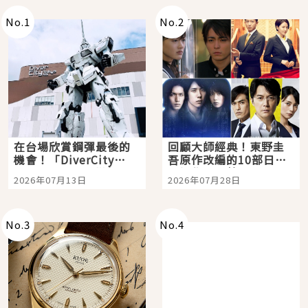
No.
1
No.
2
在台場欣賞鋼彈最後的
回顧大師經典！東野圭
機會！「DiverCity
吾原作改編的10部日本
Tokyo Plaza」搭船、
影視作品推薦
2026年07月13日
2026年07月28日
購物、美食及夜景，一
次全體驗
No.
3
No.
4