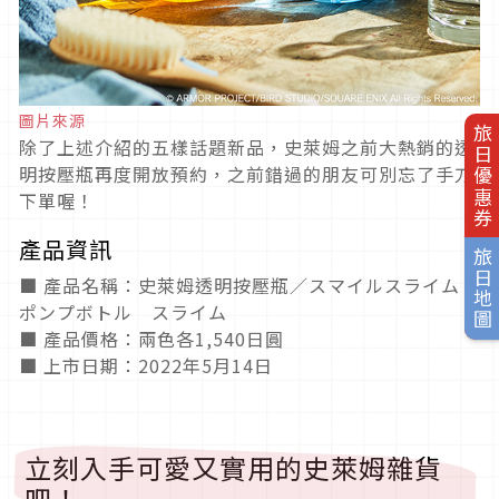
圖片來源
旅日優惠券
除了上述介紹的五樣話題新品，史萊姆之前大熱銷的透
明按壓瓶再度開放預約，之前錯過的朋友可別忘了手刀
下單喔！
產品資訊
旅日地圖
■ 產品名稱：史萊姆透明按壓瓶／スマイルスライム
ポンプボトル スライム
■ 產品價格：兩色各1,540日圓
■ 上市日期：2022年5月14日
立刻入手可愛又實用的史萊姆雜貨
吧！