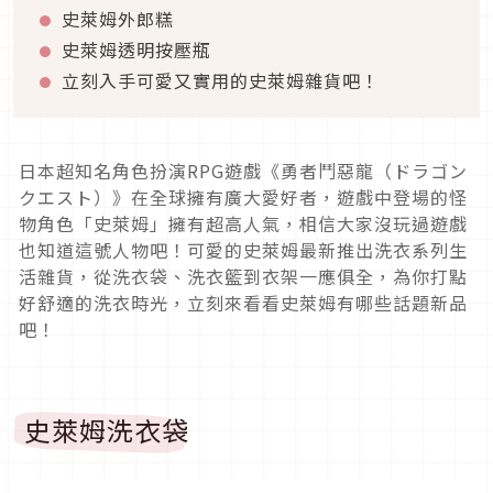
史萊姆外郎糕
史萊姆透明按壓瓶
立刻入手可愛又實用的史萊姆雜貨吧！
日本超知名角色扮演RPG遊戲《勇者鬥惡龍（ドラゴン
クエスト）》在全球擁有廣大愛好者，遊戲中登場的怪
物角色「史萊姆」擁有超高人氣，相信大家沒玩過遊戲
也知道這號人物吧！可愛的史萊姆最新推出洗衣系列生
活雜貨，從洗衣袋、洗衣籃到衣架一應俱全，為你打點
好舒適的洗衣時光，立刻來看看史萊姆有哪些話題新品
吧！
史萊姆洗衣袋