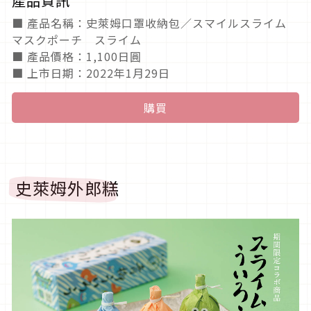
產品資訊
■ 產品名稱：史萊姆口罩收納包／スマイルスライム
マスクポーチ スライム
■ 產品價格：1,100日圓
■ 上市日期：2022年1月29日
購買
史萊姆外郎糕