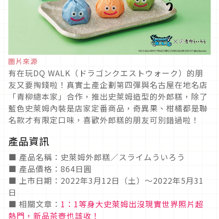
圖片來源
有在玩DQ WALK（ドラゴンクエストウォーク）的朋
友又要掏錢啦！真實土產企劃第四彈與名古屋在地名店
「青柳總本家」合作，推出史萊姆造型的外郎糕，除了
藍色史萊姆內裝是店家定番商品，奇異果、柑橘都是聯
名款才有限定口味，喜歡外郎糕的朋友可別錯過啦！
產品資訊
■ 產品名稱：史萊姆外郎糕／スライムういろう
■ 產品價格：864日圓
■ 上市日期：2022年3月12日（土）～2022年5月31
日
■ 相關文章：
1：1等身大史萊姆出沒現實世界照片超
熱門，新品茶壺也該收！