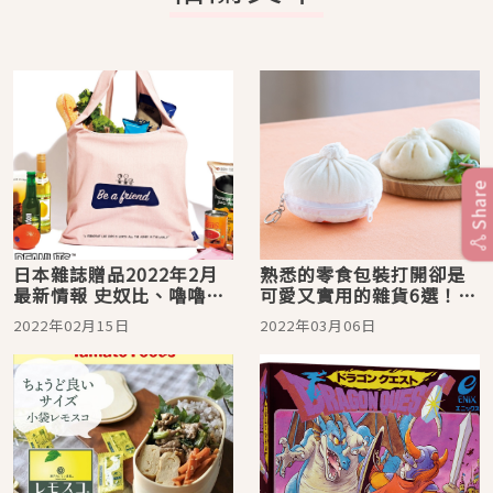
Share
日本雜誌贈品2022年2月
熟悉的零食包裝打開卻是
最新情報 史奴比、嚕嚕
可愛又實用的雜貨6選！
米、米飛兔可愛雜貨別錯
OREO化妝包、洋芋片保溫
2022年02月15日
2022年03月06日
過！
瓶以假亂真