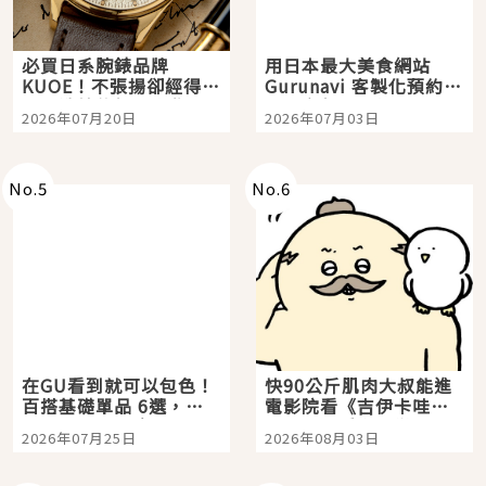
必買日系腕錶品牌
用日本最大美食網站
KUOE！不張揚卻經得起
Gurunavi 客製化預約九
時間洗鍊的經典之作五
大都市餐廳，打造專屬
2026年07月20日
2026年07月03日
選
美食體驗！
No.
5
No.
6
在GU看到就可以包色！
快90公斤肌肉大叔能進
百搭基礎單品 6選，閉
電影院看《吉伊卡哇》
眼全收也不心疼
嗎？日本重金屬樂團
2026年07月25日
2026年08月03日
「打首」會長與nagano
老師一同給出了答案