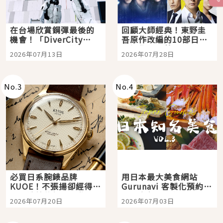
在台場欣賞鋼彈最後的
回顧大師經典！東野圭
機會！「DiverCity
吾原作改編的10部日本
Tokyo Plaza」搭船、
影視作品推薦
2026年07月13日
2026年07月28日
購物、美食及夜景，一
次全體驗
No.
3
No.
4
必買日系腕錶品牌
用日本最大美食網站
KUOE！不張揚卻經得起
Gurunavi 客製化預約九
時間洗鍊的經典之作五
大都市餐廳，打造專屬
2026年07月20日
2026年07月03日
選
美食體驗！