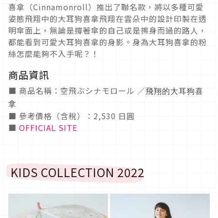
喜拿（Cinnamonroll）推出了聯名款，將以多種可愛
姿態飛翔中的大耳狗喜拿飛翔在雲朵中的設計印製在透
明傘面上，無論是撐著傘的自己或是擦身而過的路人，
都能看到可愛大耳狗喜拿的身影。身為大耳狗喜拿的粉
絲怎麼能夠不入手呢？！
商品資訊
■ 商品名稱：空飛ぶシナモロール ／
飛翔的大耳狗喜
拿
■ 參考價格（含稅）：2,530 日圓
■
OFFICIAL SITE
KIDS COLLECTION 2022