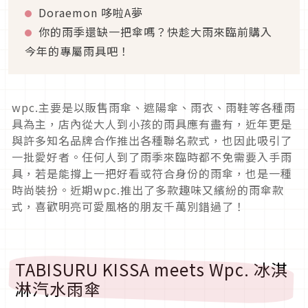
Doraemon 哆啦A夢
你的雨季還缺一把傘嗎？快趁大雨來臨前購入
今年的專屬雨具吧！
wpc.主要是以販售雨傘、遮陽傘、雨衣、雨鞋等各種雨
具為主，店內從大人到小孩的雨具應有盡有，近年更是
與許多知名品牌合作推出各種聯名款式，也因此吸引了
一批愛好者。任何人到了雨季來臨時都不免需要入手雨
具，若是能撐上一把好看或符合身份的雨傘，也是一種
時尚裝扮。近期wpc.推出了多款趣味又繽紛的雨傘款
式，喜歡明亮可愛風格的朋友千萬別錯過了！
TABISURU KISSA meets Wpc. 冰淇
淋汽水雨傘