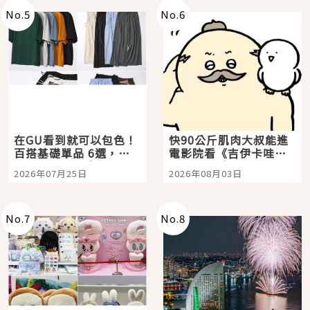
No.
5
No.
6
在GU看到就可以包色！
快90公斤肌肉大叔能進
百搭基礎單品 6選，閉
電影院看《吉伊卡哇》
眼全收也不心疼
嗎？日本重金屬樂團
2026年07月25日
2026年08月03日
「打首」會長與nagano
老師一同給出了答案
No.
7
No.
8