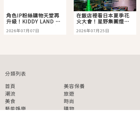
角色IP粉絲購物天堂再
在飯店裡看日本夏季花
升級！KIDDY LAND 原
火大會！星野集團煙火
宿店吉伊卡哇迎客，新
景觀飯店6選，讓你不用
2026年07月07日
2026年07月25日
開幕 OMOKADO 店3分
人擠人悠閒欣賞
即達
分類列表
首頁
美容保養
潮流
旅遊
美食
時尚
藝能娛樂
購物
關於Japaholic
關於我們
免責事項