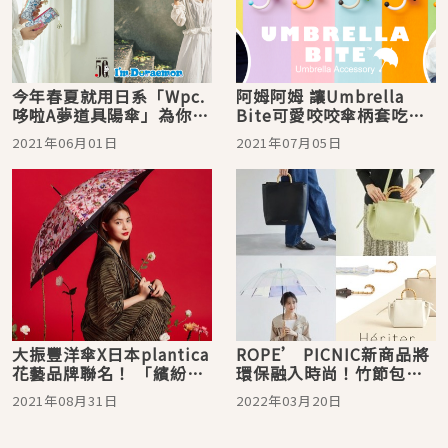
今年春夏就用日系「Wpc.
阿姆阿姆 讓Umbrella
哆啦A夢道具陽傘」為你遮
Bite可愛咬咬傘柄套吃掉
擋紫外線
你雨天的陰鬱！
2021年06月01日
2021年07月05日
大振豐洋傘X日本plantica
ROPE’ PICNIC新商品將
花藝品牌聯名！ 「繽紛花
環保融入時尚！竹節包、
漾傘」浪漫登場
竹節傘成就綠色時尚美學
2021年08月31日
2022年03月20日