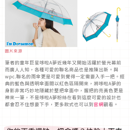
圖片來源
筆者的童年巨星哆啦A夢近幾年又開始活躍於螢光幕前
而廣人人知，各種可愛的聯名商品也是推陳出新。與
wpc.聯名的雨傘更是可愛到覺得一定需要入手一把。經
典的藍色與透明傘面間以紅色區隔開來，將哆啦A夢的
身影非常巧妙地隱藏於整把傘面中，握把的亮黃色更是
神來一筆，不是哆啦A夢粉絲在看到這麼可愛的設計也
都會忍不住想要下手，更多款式也可以到
官網
觀看。