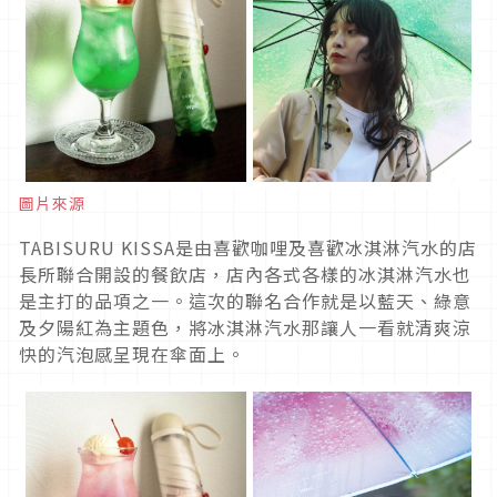
圖片來源
TABISURU KISSA是由喜歡咖哩及喜歡冰淇淋汽水的店
長所聯合開設的餐飲店，店內各式各樣的冰淇淋汽水也
是主打的品項之一。這次的聯名合作就是以藍天、綠意
及夕陽紅為主題色，將冰淇淋汽水那讓人一看就清爽涼
快的汽泡感呈現在傘面上。