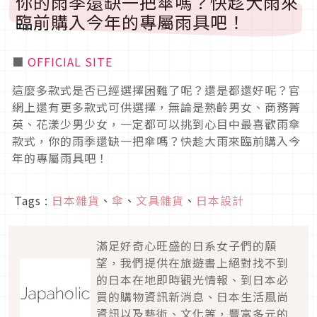
你的雨季還缺一把傘嗎？快趁大雨來
臨前購入今年的專屬雨具吧！
■
OFFICIAL SITE
這麼多款式是否已經選擇困難了呢？還是都還好呢？官
網上還有更多款式可供選擇，無論是熟齡男女、商務菁
英、花漾少男少女，一定都可以挑到心目中最喜歡雨傘
款式，你的雨季還缺一把傘嗎？快趁大雨來臨前購入今
年的專屬雨具吧！
Tags :
日本雜貨
、
傘
、
文具雜貨
、
日本設計
滿足好奇心旺盛的日系女子們的願
望，我們提供在旅遊書上絕對找不到
的日本在地即時觀光情報、到日本必
買的購物資訊新消息、日本生活風尚
資訊以及藝術、文化等，豐富多元的