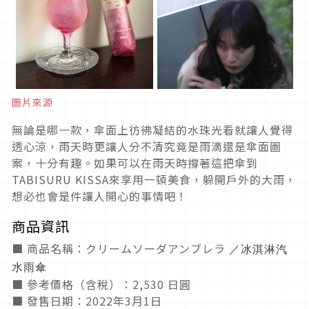
圖片來源
無論是哪一款，傘面上彷彿凝結的水珠光看就讓人覺得
透心涼，雨天時更讓人分不清究竟是雨滴還是傘面圖
案，十分有趣。如果可以在雨天時撐著這把傘到
TABISURU KISSA來享用一頓美食，躲開戶外的大雨，
想必也會是件讓人開心的事情吧！
商品資訊
■ 商品名稱：クリームソーダアンブレラ
／冰淇淋汽
水雨傘
■ 參考價格（含稅）：2,530 日圓
■ 發售日期：2022年3月1日