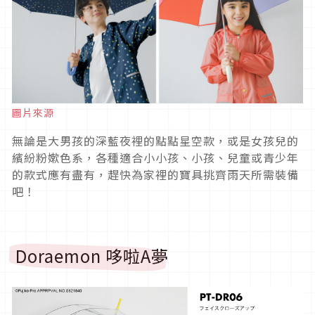
圖片來源
無論是大男孩的深藍夜裡的點點星空款，或是女孩兒的
繽紛粉嫰色系，各種適合小小孩、小孩、兒童或青少年
的款式應有盡有，趕快為家裡的寶具挑齊雨天所需裝備
吧！
Doraemon 哆啦A夢