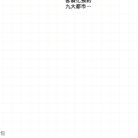
客製化預約
九大都市餐
廳，打造專
屬美食體
驗！
書包