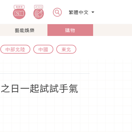
繁體中文
藝能娛樂
購物
中部北陸
中國
東北
扭蛋之日一起試試手氣