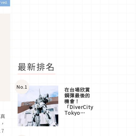
最新排名
No.
1
在台場欣賞
鋼彈最後的
機會！
「DiverCity
Tokyo
逼真
Plaza」搭
化，
船、購物、
美食及夜
7
景，一次全