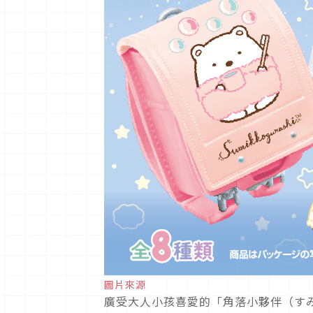
圖片來源
廣受大人小孩喜愛的「角落小夥伴（す