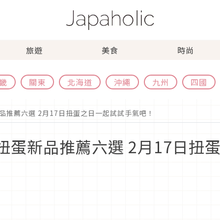
旅遊
美食
時尚
畿
關東
北海道
沖繩
九州
四國
新品推薦六選 2月17日扭蛋之日一起試試手氣吧！
玩扭蛋新品推薦六選 2月17日