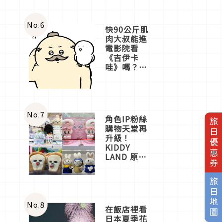
No.
6
快90公斤肌
肉大叔能進
電影院看
《吉伊卡
哇》嗎？日
本重金屬樂
團「打首」
會長與
nagano老師
一同給出了
No.
7
角色IP粉絲
旅日優惠券
答案
購物天堂再
升級！
KIDDY
LAND 原宿
店吉伊卡哇
迎客，新開
旅日地圖
幕
OMOKADO
店3分即達
No.
8
在飯店裡看
日本夏季花