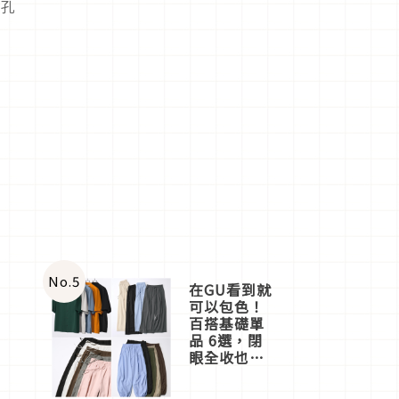
飾孔
No.
5
在GU看到就
可以包色！
百搭基礎單
品 6選，閉
眼全收也不
心疼