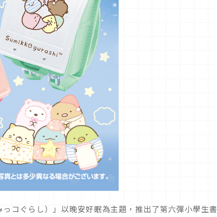
みっコぐらし）」以晚安好眠為主題，推出了第六彈小學生