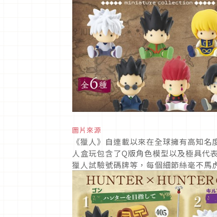
圖片來源
《獵人》自連載以來在全球擁有高知名
人盒玩包含了Q版角色模型以及極具代
獵人試驗號碼牌等，每個細節絲毫不馬