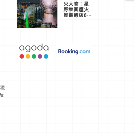
火大會！星
野集團煙火
景觀飯店6
選，讓你不
用人擠人悠
閒欣賞
款獵
及