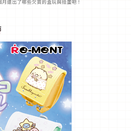
個月還出了哪些欠買的盒玩與扭蛋吧！
飾