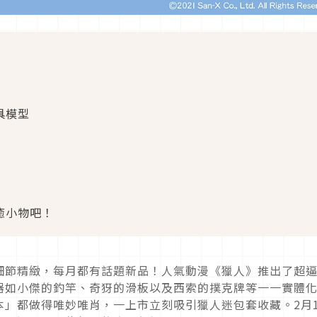
道具模型
癒小物吧！
細節精緻，每月都有話題新品！人氣動漫《獵人》推出了超
器如小傑的釣竿、奇犽的滑板以及西索的撲克牌等一一實體
」都做得唯妙唯肖，一上市立刻吸引獵人迷包套收藏。2月1