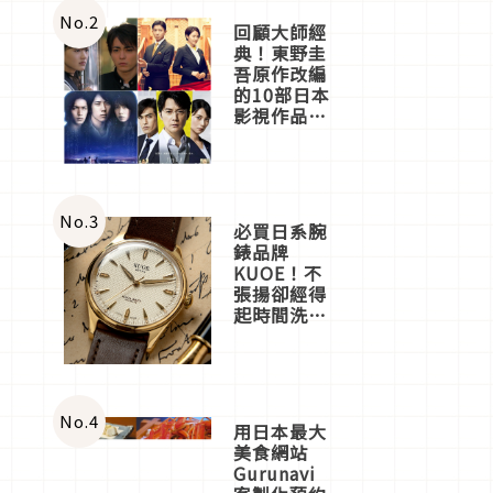
體驗
No.
2
回顧大師經
典！東野圭
吾原作改編
的10部日本
影視作品推
薦
No.
3
必買日系腕
錶品牌
KUOE！不
張揚卻經得
起時間洗鍊
的經典之作
五選
No.
4
用日本最大
美食網站
Gurunavi