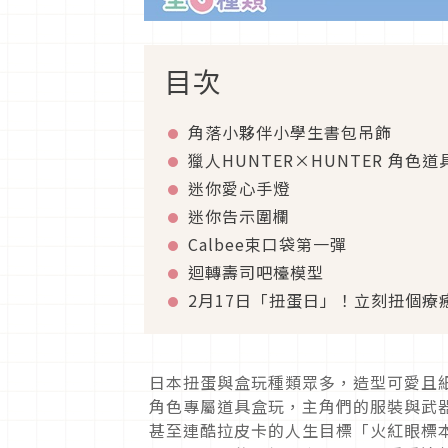
目次
角落小夥伴小學生書包吊飾
獵人HUNTER×HUNTER 角色
迷你愛心手燈
迷你告示圍欄
Calbee束口袋第一彈
迴轉壽司吧檯模型
2月17日「扭蛋日」！立刻扭個療
日本扭蛋與盒玩種類眾多，造型可愛且
角色專屬道具盒玩，主角們的服裝與武
甚至連酷拉皮卡的人生目標「火紅眼標本