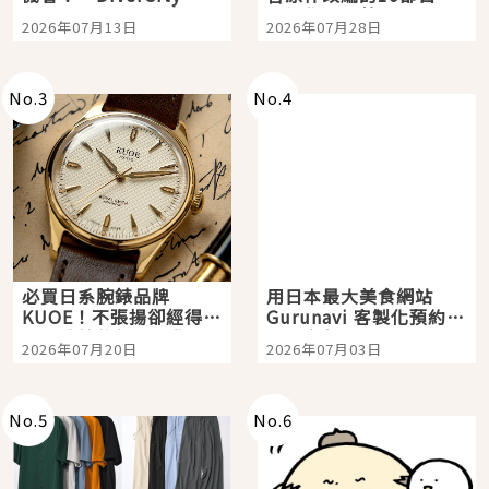
Tokyo Plaza」搭船、
影視作品推薦
2026年07月13日
2026年07月28日
購物、美食及夜景，一
次全體驗
No.
3
No.
4
必買日系腕錶品牌
用日本最大美食網站
KUOE！不張揚卻經得起
Gurunavi 客製化預約九
時間洗鍊的經典之作五
大都市餐廳，打造專屬
2026年07月20日
2026年07月03日
選
美食體驗！
No.
5
No.
6