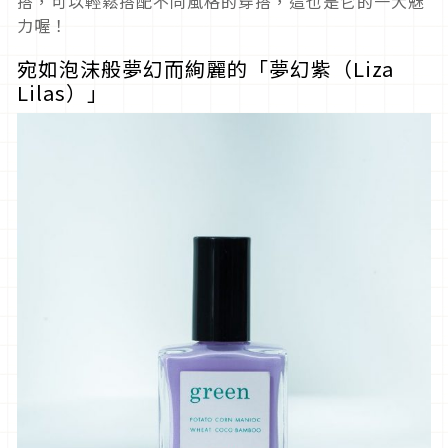
搭，可以輕鬆搭配不同風格的穿搭，這也是它的一大魅
力喔！
宛如泡沫般
夢幻而
絢麗的「夢幻紫（
Liza
Lila
s
）」