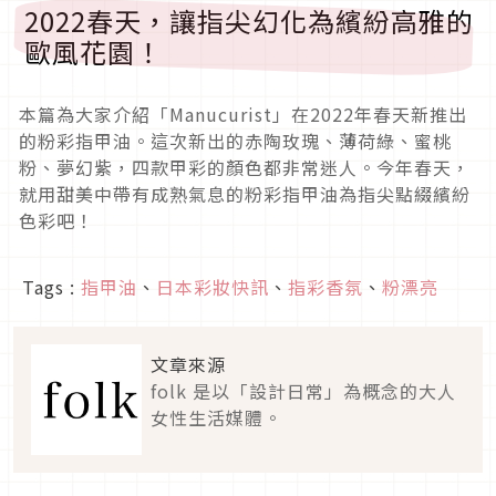
2022
春天，讓指尖幻化為繽紛高雅的
歐風花園！
本篇為大家介紹
「
Manucurist
」
在
2022
年春天新推出
的粉彩指甲油。這次新出的赤陶玫瑰、薄荷綠、蜜桃
粉、夢幻紫，四款甲彩的顏色都非常迷人。今年春天，
就用甜美中帶有成熟氣息的粉彩指甲油為指尖點綴繽紛
色彩吧！
Tags :
指甲油
、
日本彩妝快訊
、
指彩香氛
、
粉漂亮
文章來源
folk 是以「設計日常」為概念的大人
女性生活媒體。