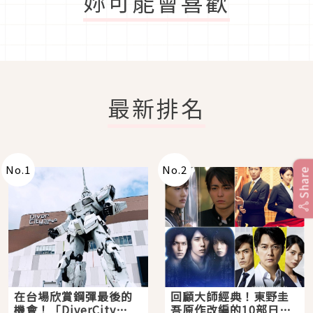
妳可能會喜歡
最新排名
No.
1
No.
2
Share
在台場欣賞鋼彈最後的
回顧大師經典！東野圭
機會！「DiverCity
吾原作改編的10部日本