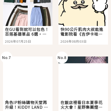
在GU看到就可以包色！
快90公斤肌肉大叔能進
百搭基礎單品 6選，閉
電影院看《吉伊卡哇》
眼全收也不心疼
嗎？日本重金屬樂團
2026年07月25日
2026年08月03日
「打首」會長與nagano
老師一同給出了答案
No.
7
No.
8
角色IP粉絲購物天堂再
在飯店裡看日本夏季花
升級！KIDDY LAND 原
火大會！星野集團煙火