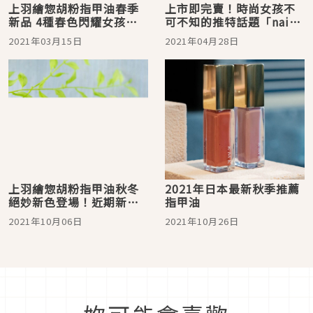
上羽繪惣胡粉指甲油春季
上市即完賣！時尚女孩不
新品 4種春色閃耀女孩的
可不知的推特話題「nail
指尖
S」指甲油
2021年03月15日
2021年04月28日
上羽繪惣胡粉指甲油秋冬
2021年日本最新秋季推薦
絕妙新色登場！近期新品
指甲油
一次介紹給你
2021年10月06日
2021年10月26日