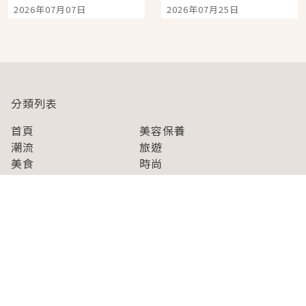
宿店吉伊卡哇迎客，新
景觀飯店6選，讓你不用
2026年07月07日
2026年07月25日
開幕 OMOKADO 店3分
人擠人悠閒欣賞
即達
分類列表
首頁
美容保養
潮流
旅遊
美食
時尚
藝能娛樂
購物
關於Japaholic
關於我們
免責事項
寫手招募
Japaholic Girls招募
廣告、合作洽談
關鍵字列表
お問い合わせ