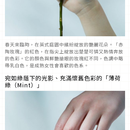
春天來臨時，在英式庭園中繽紛綻放的艷麗花朵。「赤
陶玫瑰」的紅色，在指尖上綻放出楚楚可憐又熱情奔放
的色彩。它的顏色與鮮艷搶眼的玫瑰紅不同，色調中略
帶乳白色，是成熟女性會喜歡的色系。
宛如綠蔭下的光影、充滿懷舊色彩
的「薄荷
綠（
Mint
）」