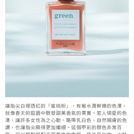
讓指尖白裡透紅的「蜜桃粉」，有著水潤鮮嫩的色澤，
就像春天的庭園中散發甜美香氣的果實。惹人憐愛的色
澤，讓許多女性為之心動。略帶乳白色、自然親膚的色
調，也讓指尖顯得更加纖細。這個甲彩的顏色非常百