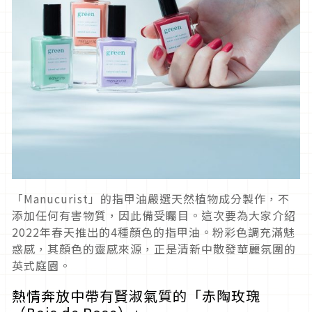
「
Manucurist
」的指甲油嚴選天然植物成分製作，不
添加任何有害物質，因此備受矚目。這次要為大家介紹
2022
年春天推出的
4
種顏色的指甲油。粉彩色調充滿魅
惑感，其顏色的靈感來源，正是清新中散發華麗氛圍的
英式庭園。
熱情奔放中帶有賢淑氣質的「赤陶玫瑰