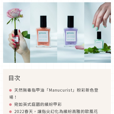
目次
天然無毒指甲油
「
Manucurist
」粉彩
新色登
場！
宛如
英式庭園的
繽紛甲彩
2022
春天，讓指尖幻化為繽紛高雅的歐風花