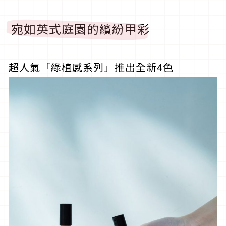
宛如
英式庭園的
繽紛甲彩
超人氣「
綠植感系列
」推出全新
4
色