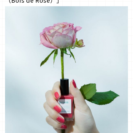
（
Bois de Rose
）」