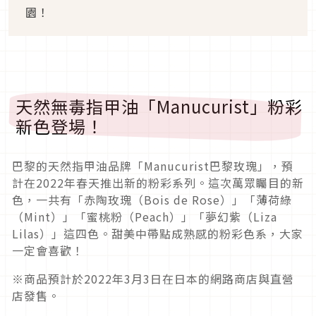
園！
天然無毒指甲油
「
Manucurist
」粉彩
新色登場！
巴黎的
天然指甲油品牌「
Manucurist
巴黎玫瑰」
，預
計
在
2
022
年春天推出新的粉彩系列。這次萬眾矚目的新
色，一共有「赤陶玫瑰（
Bois de Rose
）」「薄荷綠
（
Mint
）」「蜜桃粉（
Peach
）」「夢幻紫（
Liza
Lilas
）」這四色。甜美中帶點成熟感的粉彩色系，大家
一定會喜歡！
※商品預計於
2022
年
3
月
3
日在日本的網路商店與直營
店發售。