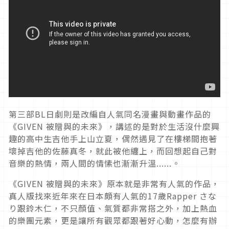
第三部BL日劇則是改編自人氣同名漫畫與動畫作品的
《GIVEN 被贈與的未來》，講述的是對於生活沒什麼興
趣的高中生吉他手上山立夏，偶然遇見了在樓梯間抱著
壞掉吉他的佐藤真冬，就此被他纏上，而回想起自己對
音樂的熱情，兩人間的情愫也漸漸升溫......。
《GIVEN 被贈與的未來》原本就是非常有人氣的作品，
真人版找來近年來在日本頗有人氣的17歲Rapper さな
り跟鈴木仁，不只顏值、氣質都非常搭之外，加上熱血
的樂團元素，更是讓所有觀眾都跟著好心動，怎麼有辦