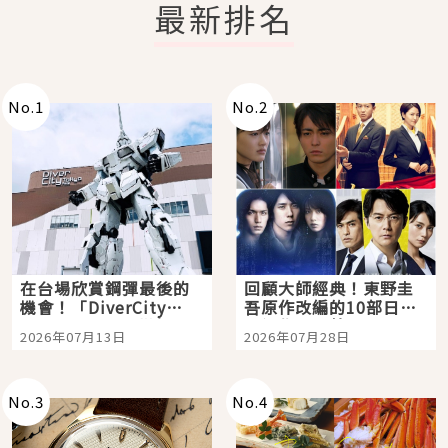
最新排名
No.
1
No.
2
在台場欣賞鋼彈最後的
回顧大師經典！東野圭
機會！「DiverCity
吾原作改編的10部日本
Tokyo Plaza」搭船、
影視作品推薦
2026年07月13日
2026年07月28日
購物、美食及夜景，一
次全體驗
No.
3
No.
4