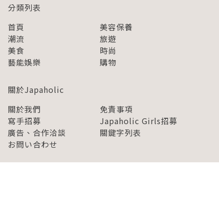
分類列表
首頁
美容保養
潮流
旅遊
美食
時尚
藝能娛樂
購物
關於Japaholic
關於我們
免責事項
寫手招募
Japaholic Girls招募
廣告、合作洽談
關鍵字列表
お問い合わせ