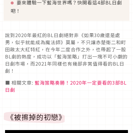
要來體驗一下藍海世界嗎？快開看這4部BL日劇
吧！
說到2020年最紅的BL日劇絕對非《如果30歲還是處
男，似乎就能成為魔法師》莫屬，不只讓赤楚衛二和町
田啟太大紅特紅，在今年二度合作之外，也帶起了一股
BL劇的熱度，成功以「藍海策略」打出一塊不可小覷的
日劇市場，而2021年同樣也有幾部非常值得看的BL日
劇！
■ 相關文章:
藍海策略奏勝！2020年一定要看的3部BL
日劇
《被擦掉的初戀》