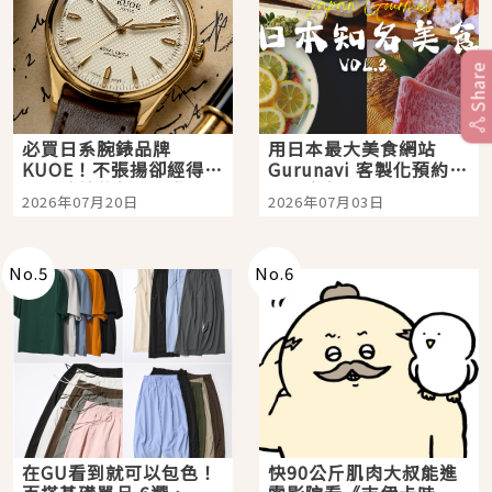
Share
必買日系腕錶品牌
用日本最大美食網站
KUOE！不張揚卻經得起
Gurunavi 客製化預約九
時間洗鍊的經典之作五
大都市餐廳，打造專屬
2026年07月20日
2026年07月03日
選
美食體驗！
No.
5
No.
6
在GU看到就可以包色！
快90公斤肌肉大叔能進