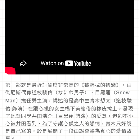
第一部就是最近討論度非常高的《被擦掉的初戀》，由
傑尼斯偶像道枝駿佑（なにわ男子）、目黑蓮（
Snow
）擔任雙主演，講述的是高中生青木想太（道枝駿
Man
佑 飾演）在跟心儀的女生橋下美緒借的橡皮擦上，發現
了她對同學井田浩介（目黑蓮 飾演）的愛意，但卻不小
心被井田看到，為了守護心儀之人的戀情，青木只好說
是自己寫的，於是展開了一段由誤會轉為真心的愛情故
事。