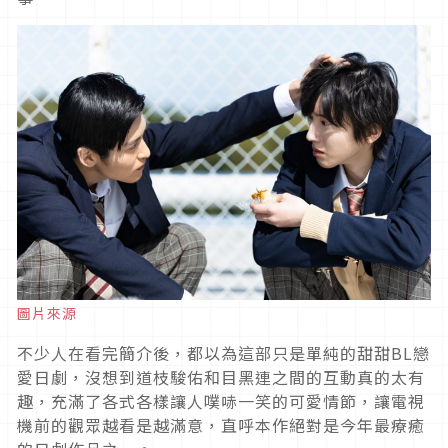
圖片來源
不少人在看完簡介後，都以為這部只是單純的甜甜BL戀
愛日劇，沒想到道枝駿佑和目黑連之間的互動真的太有
趣，充滿了各式各樣讓人噗哧一笑的可愛情節，讓電視
機前的觀眾越看是越滿意，直呼本作絕對是今年最療癒