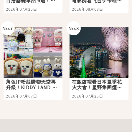
百搭基礎單品 6選，閉
電影院看《吉伊卡哇》
眼全收也不心疼
嗎？日本重金屬樂團
2026年07月25日
2026年08月03日
「打首」會長與nagano
老師一同給出了答案
No.
7
No.
8
角色IP粉絲購物天堂再
在飯店裡看日本夏季花
升級！KIDDY LAND 原
火大會！星野集團煙火
宿店吉伊卡哇迎客，新
景觀飯店6選，讓你不用
2026年07月07日
2026年07月25日
開幕 OMOKADO 店3分
人擠人悠閒欣賞
即達