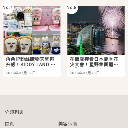
No.
7
No.
8
角色IP粉絲購物天堂再
在飯店裡看日本夏季花
升級！KIDDY LAND 原
火大會！星野集團煙火
宿店吉伊卡哇迎客，新
景觀飯店6選，讓你不用
2026年07月07日
2026年07月25日
開幕 OMOKADO 店3分
人擠人悠閒欣賞
即達
分類列表
首頁
美容保養