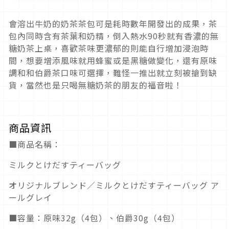
會溶出牛奶的奶茶茶包可是耗時數年開發出的成果，茶
包內同時含有茶葉和奶精，倒入熱水90秒就有香濃的無
糖奶茶上桌，喜歡茶味更濃郁的則能自行增加浸泡時
間，想要增添風味就用蜂蜜或是黑糖做變化，還有原味
調和和伯爵茶口味可選擇，難怪一推出就立刻被搶到缺
貨，當然也是只喝無糖奶茶的朋友的福音啦！
商品資訊
■商品名稱：
ミルクとけだすティーバッグ
オリジナルブレンド／ミルクとけだすティーバッグ ア
ールグレイ
■容量：原味32g（4包）、伯爵30g（4包）