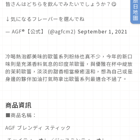
旅日地圖
皆さんはどちらを飲んでみたいでしょうか？😋
↓気になるフレーバーを選んでね
— AGF®【公式】 (@agfcm2)
September 1, 2021
冷喝熱泡都美味的歐蕾系列粉絲也真不少，今年的新口
味則是充滿香料氣息的印度茶歐蕾，與優雅在杯中綻放
的茉莉歐蕾，淡淡的甜香相當療癒溫和，想為自己或是
身邊的夥伴加油打氣時拿出歐蕾系列最適合不過了。
商品資訊
■商品名稱：
AGF ブレンディ スティック
チャイティーオレ／ジャスミンティーオレ