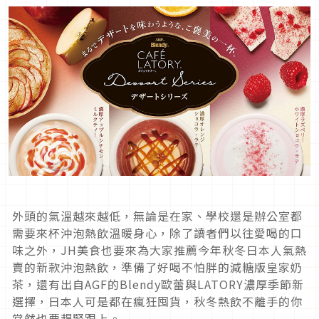
外頭的氣溫越來越低，無論是在家、學校還是辦公室都
需要來杯沖泡熱飲溫暖身心，除了讀者們以往愛喝的口
味之外，JH美食也要來為大家推薦今年秋冬日本人氣熱
賣的新款沖泡熱飲，準備了好喝不怕胖的減糖版皇家奶
茶，還有出自AGF的Blendy歐蕾與LATORY濃厚季節新
選擇，日本人可是都在瘋狂囤貨，秋冬熱飲不離手的你
當然也要趕緊跟上。