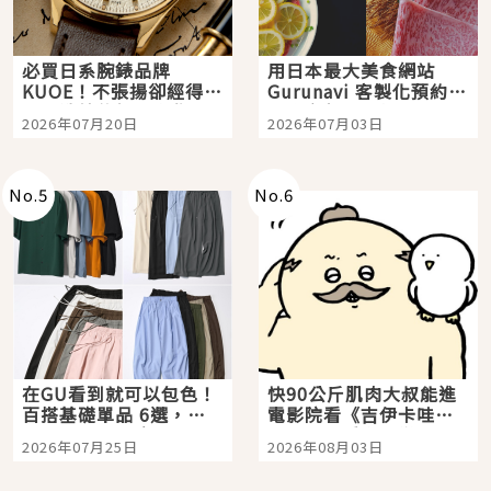
必買日系腕錶品牌
用日本最大美食網站
KUOE！不張揚卻經得起
Gurunavi 客製化預約九
時間洗鍊的經典之作五
大都市餐廳，打造專屬
2026年07月20日
2026年07月03日
選
美食體驗！
No.
5
No.
6
在GU看到就可以包色！
快90公斤肌肉大叔能進
百搭基礎單品 6選，閉
電影院看《吉伊卡哇》
眼全收也不心疼
嗎？日本重金屬樂團
2026年07月25日
2026年08月03日
「打首」會長與nagano
老師一同給出了答案