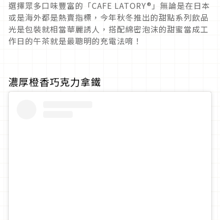
選擇眾多口味豐富的「CAFE LATORY®」無論是在日本
或是海外都是熱賣指標，今年秋冬推出的甜點系列飲品
光是包裝就相當華麗誘人，搭配綿密泡沫的甜蜜當成工
作日的午茶就是最聰明的充電法唷！
濃厚橙香巧克力拿鐵