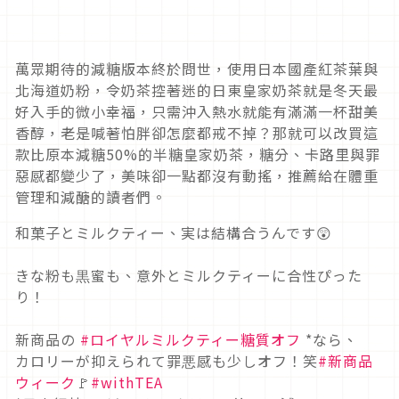
萬眾期待的減糖版本終於問世，使用日本國產紅茶葉與
北海道奶粉，令奶茶控著迷的日東皇家奶茶就是冬天最
好入手的微小幸福，只需沖入熱水就能有滿滿一杯甜美
香醇，老是喊著怕胖卻怎麼都戒不掉？那就可以改買這
款比原本減糖50%的半糖皇家奶茶，糖分、卡路里與罪
惡感都變少了，美味卻一點都沒有動搖，推薦給在體重
管理和減醣的讀者們。
和菓子とミルクティー、実は結構合うんです😲
きな粉も黒蜜も、意外とミルクティーに合性ぴった
り！
新商品の
#ロイヤルミルクティー糖質オフ
*なら、
カロリーが抑えられて罪悪感も少しオフ！笑
#新商品
ウィーク
🚩
#withTEA