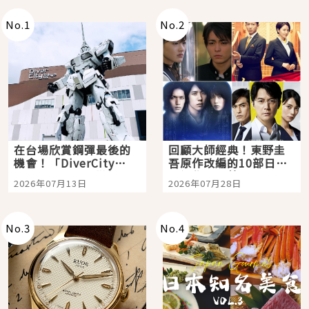
No.
1
No.
2
在台場欣賞鋼彈最後的
回顧大師經典！東野圭
機會！「DiverCity
吾原作改編的10部日本
Tokyo Plaza」搭船、
影視作品推薦
2026年07月13日
2026年07月28日
購物、美食及夜景，一
次全體驗
No.
3
No.
4