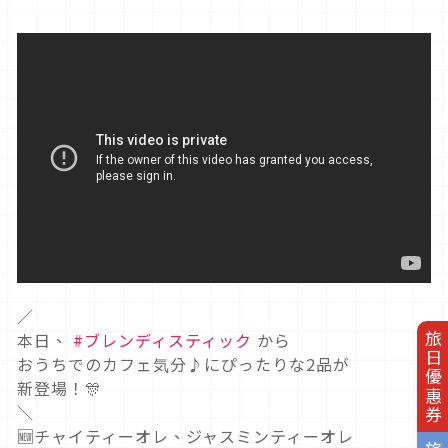
／
本日、
#ブレンディスティック
から
旅日優惠券
おうちでのカフェ気分♪にぴったりな2品が
新登場！🎊
＼
🆕チャイティーオレ、ジャスミンティーオレ