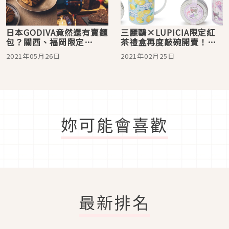
日本GODIVA竟然還有賣麵
三麗鷗×LUPICIA限定紅
包？關西、福岡限定
茶禮盒再度敲碗開賣！人
「GODIVA
氣茶品與可愛杯組一次入
2021年05月26日
2021年02月25日
Boulangerie」巧克力麵
手
包下次一定不要錯過
妳可能會喜歡
最新排名