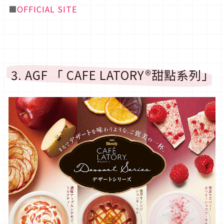
■
OFFICIAL SITE
3. AGF 「 CAFE LATORY®甜點系列」