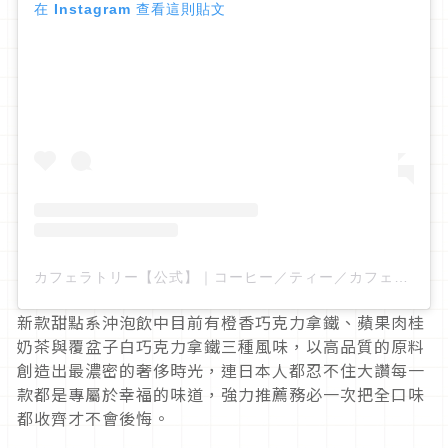
在 Instagram 查看這則貼文
カフェラトリー【公式】｜コーヒー／ティー／カフェ／おうち時間（@cafelatory_official）分享的貼文
新款甜點系沖泡飲中目前有橙香巧克力拿鐵、蘋果肉桂
奶茶與覆盆子白巧克力拿鐵三種風味，以高品質的原料
創造出最濃密的奢侈時光，連日本人都忍不住大讚每一
款都是專屬於幸福的味道，強力推薦務必一次把全口味
都收齊才不會後悔。