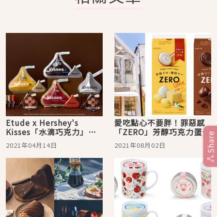
Etude x Hershey's
愛吃點心不要胖！罪惡感
Kisses「水滴巧克力」聯
「ZERO」芳醇巧克力蛋
Share
名彩妝，再度攻佔少女心
糕、奶油餅乾吃得美味又
2021年04月14日
2021年08月02日
安心