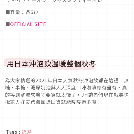
■容量：各6包
■
OFFICIAL SITE
用日本沖泡飲溫暖整個秋冬
為大家精選的2021年日本人氣秋冬沖泡飲都在這裡！無
糖、半糖、濃厚奶泡與大人深度口味咖啡應有盡有，真
的等到寒流來襲才要買就太慢了，JH讀者們現在就趕快
揪家人好友跨海團購囤貨就能暖暖過冬囉！
Tags :
奶茶