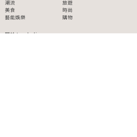
潮流
旅遊
美食
時尚
藝能娛樂
購物
關於Japaholic
關於我們
免責事項
寫手招募
Japaholic Girls招募
廣告、合作洽談
關鍵字列表
お問い合わせ
看看更多有關Japaholic！