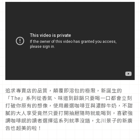
追求專賣店的品質，顛覆即溶包的極限，新誕生的
「The」系列從香氣、味道到餘韻只要喝一口都會立刻
打破你原有的想像，使用嚴選咖啡豆與濃醇牛奶，不甜
膩的大人享受竟然只要打開抽屜隨時就能喝到，喜歡強
調咖啡感的讀者選擇這系列就準沒錯，北川景子的新廣
告也超美的啦！