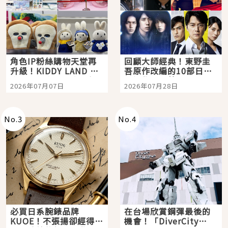
角色IP粉絲購物天堂再
回顧大師經典！東野圭
升級！KIDDY LAND 原
吾原作改編的10部日本
宿店吉伊卡哇迎客，新
影視作品推薦
2026年07月07日
2026年07月28日
開幕 OMOKADO 店3分
即達
No.
3
No.
4
必買日系腕錶品牌
在台場欣賞鋼彈最後的
KUOE！不張揚卻經得起
機會！「DiverCity