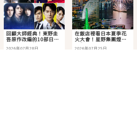
回顧大師經典！東野圭
在飯店裡看日本夏季花
吾原作改編的10部日本
火大會！星野集團煙火
影視作品推薦
景觀飯店6選，讓你不用
2026年07月28日
2026年07月25日
人擠人悠閒欣賞
分類列表
首頁
美容保養
潮流
旅遊
美食
時尚
藝能娛樂
購物