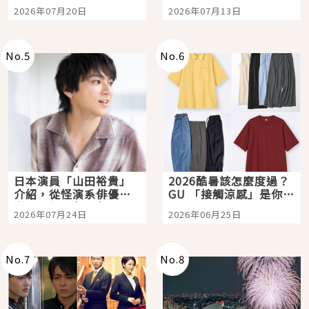
時間洗鍊的經典之作五
Tokyo Plaza」搭船、
2026年07月20日
2026年07月13日
選
購物、美食及夜景，一
次全體驗
No.
5
No.
6
日本演員「山田裕貴」
2026酷暑該怎麼度過？
介紹，從怪演系俳優走
GU 「接觸涼感」是你的
向國民級日劇主角
夏日救星
2026年07月24日
2026年06月25日
No.
7
No.
8