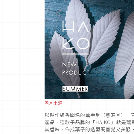
圖片來源
以製作線香聞名的薰壽堂（薫寿堂）一
產品，這款子品牌的「HA KO」就是
其香味，作成葉子的造型既直覺又美觀