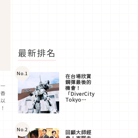
最新排名
No.
1
在台場欣賞
鋼彈最後的
是一
機會！
線香
「DiverCity
Tokyo
，以
Plaza」搭
喔！
船、購物、
美食及夜
景，一次全
體驗
No.
2
回顧大師經
典！東野圭