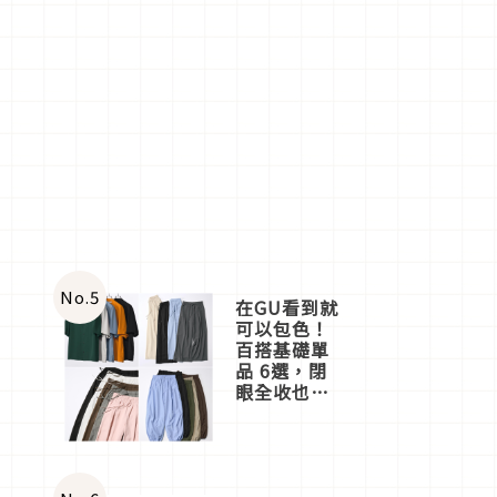
No.
5
在GU看到就
可以包色！
百搭基礎單
品 6選，閉
眼全收也不
心疼