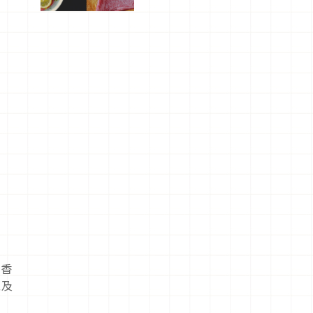
屬美食體
驗！
線香
型及