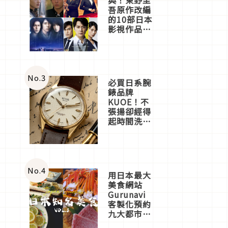
吾原作改編
的10部日本
影視作品推
薦
No.
3
必買日系腕
錶品牌
KUOE！不
張揚卻經得
起時間洗鍊
的經典之作
五選
No.
4
用日本最大
美食網站
Gurunavi
客製化預約
九大都市餐
廳，打造專