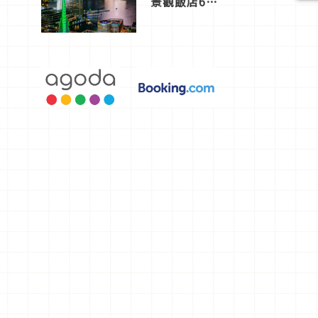
景觀飯店6
選，讓你不
用人擠人悠
閒欣賞