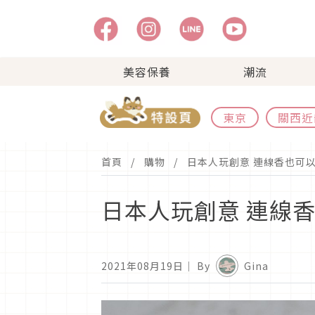
美容保養
潮流
東京
關西近
首頁
購物
日本人玩創意 連線香也可
日本人玩創意 連線
2021年08月19日
｜ By
Gina