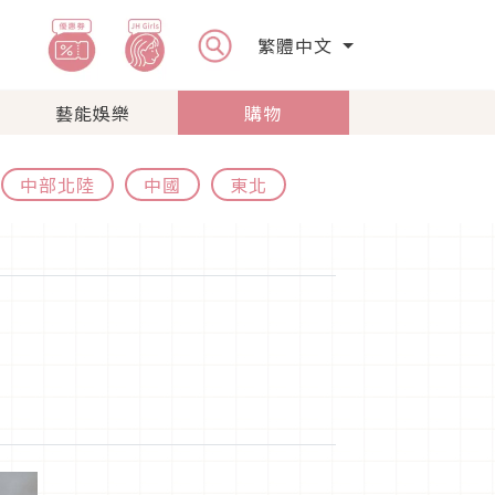
繁體中文
藝能娛樂
購物
中部北陸
中國
東北