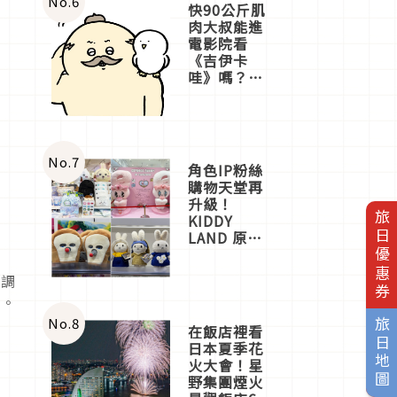
No.
6
快90公斤肌
肉大叔能進
電影院看
《吉伊卡
哇》嗎？日
本重金屬樂
團「打首」
會長與
nagano老師
一同給出了
No.
7
角色IP粉絲
答案
購物天堂再
升級！
旅日優惠券
KIDDY
LAND 原宿
店吉伊卡哇
迎客，新開
料調
幕
試。
OMOKADO
店3分即達
No.
8
旅日地圖
在飯店裡看
日本夏季花
火大會！星
野集團煙火