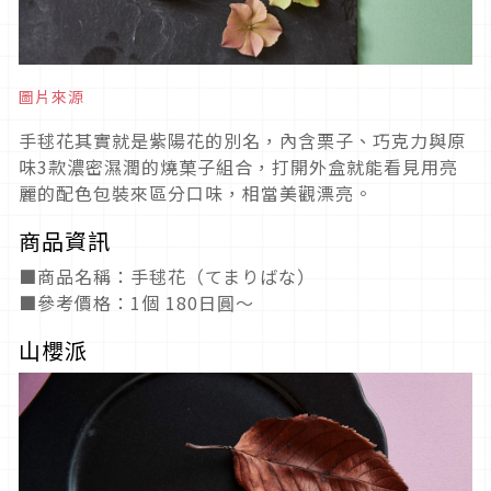
圖片來源
手毬花其實就是紫陽花的別名，內含栗子、巧克力與原
味3款濃密濕潤的燒菓子組合，打開外盒就能看見用亮
麗的配色包裝來區分口味，相當美觀漂亮。
商品資訊
■商品名稱：手毬花（てまりばな）
■參考價格：1個 180日圓～
山櫻派