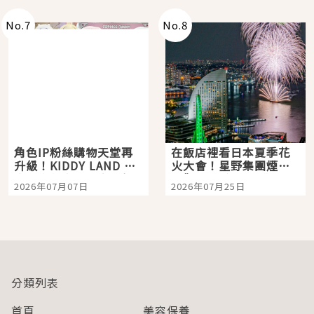
No.
7
No.
8
角色IP粉絲購物天堂再
在飯店裡看日本夏季花
升級！KIDDY LAND 原
火大會！星野集團煙火
宿店吉伊卡哇迎客，新
景觀飯店6選，讓你不用
2026年07月07日
2026年07月25日
開幕 OMOKADO 店3分
人擠人悠閒欣賞
即達
分類列表
首頁
美容保養