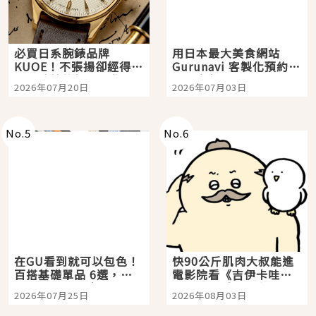
必買日系腕錶品牌
用日本最大美食網站
KUOE！不張揚卻經得起
Gurunavi 客製化預約九
時間洗鍊的經典之作五
大都市餐廳，打造專屬
2026年07月20日
2026年07月03日
選
美食體驗！
No.
5
No.
6
在GU看到就可以包色！
快90公斤肌肉大叔能進
百搭基礎單品 6選，閉
電影院看《吉伊卡哇》
眼全收也不心疼
嗎？日本重金屬樂團
2026年07月25日
2026年08月03日
「打首」會長與nagano
老師一同給出了答案