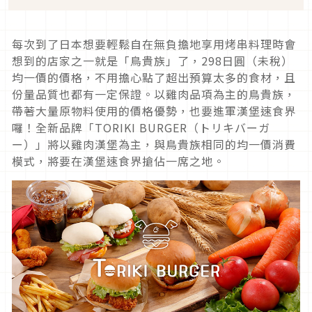
每次到了日本想要輕鬆自在無負擔地享用烤串料理時會
想到的店家之一就是「鳥貴族」了，298日圓（未稅）
均一價的價格，不用擔心點了超出預算太多的食材，且
份量品質也都有一定保證。以雞肉品項為主的鳥貴族，
帶著大量原物料使用的價格優勢，也要進軍漢堡速食界
囉！全新品牌「TORIKI BURGER（トリキバーガ
ー）」將以雞肉漢堡為主，與鳥貴族相同的均一價消費
模式，將要在漢堡速食界搶佔一席之地。