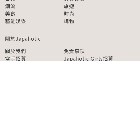
潮流
旅遊
美食
時尚
藝能娛樂
購物
關於Japaholic
關於我們
免責事項
寫手招募
Japaholic Girls招募
廣告、合作洽談
關鍵字列表
お問い合わせ
看看更多有關Japaholic！