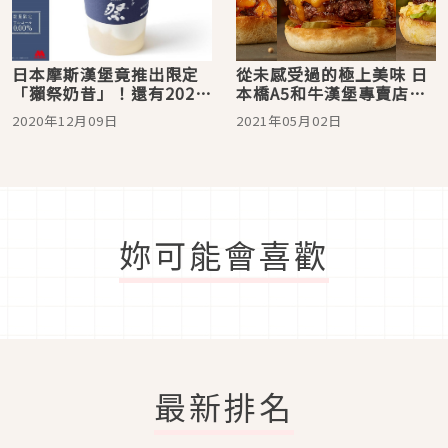
日本摩斯漢堡竟推出限定
從未感受過的極上美味 日
「獺祭奶昔」！還有2021
本橋A5和牛漢堡專賣店
年摩斯拉拉熊福袋等著你
「Wagyu Burger」正式
2020年12月09日
2021年05月02日
預購
開張！
妳可能會喜歡
最新排名