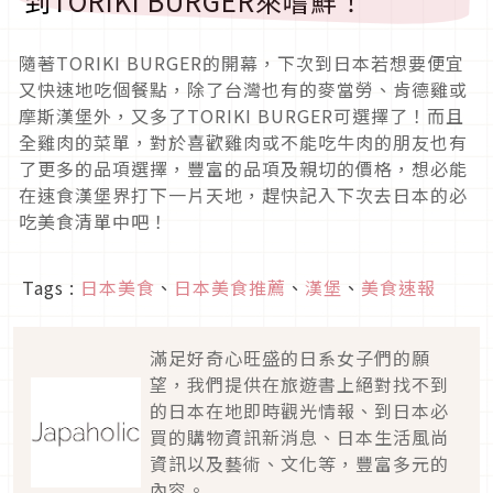
到TORIKI BURGER來嚐鮮！
隨著TORIKI BURGER的開幕，下次到日本若想要便宜
又快速地吃個餐點，除了台灣也有的麥當勞、肯德雞或
摩斯漢堡外，又多了TORIKI BURGER可選擇了！而且
全雞肉的菜單，對於喜歡雞肉或不能吃牛肉的朋友也有
了更多的品項選擇，豐富的品項及親切的價格，想必能
在速食漢堡界打下一片天地，趕快記入下次去日本的必
吃美食清單中吧！
Tags :
日本美食
、
日本美食推薦
、
漢堡
、
美食速報
滿足好奇心旺盛的日系女子們的願
望，我們提供在旅遊書上絕對找不到
的日本在地即時觀光情報、到日本必
買的購物資訊新消息、日本生活風尚
資訊以及藝術、文化等，豐富多元的
內容。