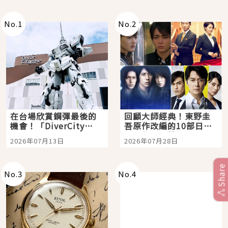
No.
1
No.
2
在台場欣賞鋼彈最後的
回顧大師經典！東野圭
機會！「DiverCity
吾原作改編的10部日本
Tokyo Plaza」搭船、
影視作品推薦
2026年07月13日
2026年07月28日
購物、美食及夜景，一
次全體驗
Share
No.
3
No.
4