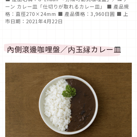
ーン カレー皿「仕切りが取れるカレー皿」 ■ 產品規
格：直徑270×24mm ■ 產品價格：3,960日圓 ■ 上
市日期：2021年4月22日
內側滾邊咖哩盤／内玉縁カレー皿