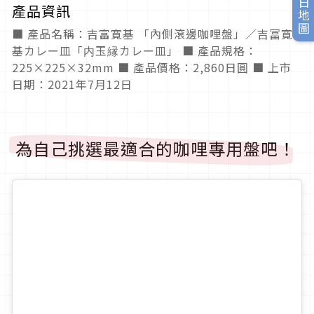
旅日地圖
產品資訊
■ 產品名稱：吉富寛基 「內側滾邊咖哩盤」／吉冨寛
基カレー皿「内玉縁カレー皿」 ■ 產品規格：
225×225×32mm ■ 產品價格：2,860日圓 ■ 上市
日期：2021年7月12日
為自己挑選最適合的咖哩專用盤吧！