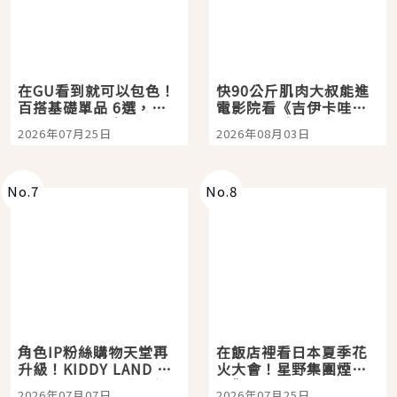
在GU看到就可以包色！
快90公斤肌肉大叔能進
百搭基礎單品 6選，閉
電影院看《吉伊卡哇》
眼全收也不心疼
嗎？日本重金屬樂團
2026年07月25日
2026年08月03日
「打首」會長與nagano
老師一同給出了答案
No.
7
No.
8
角色IP粉絲購物天堂再
在飯店裡看日本夏季花
升級！KIDDY LAND 原
火大會！星野集團煙火
宿店吉伊卡哇迎客，新
景觀飯店6選，讓你不用
2026年07月07日
2026年07月25日