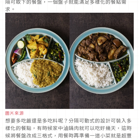
隔可取下的餐盤，一個盤子就能滿足多樣化的餐點需
求。
圖片來源
想要多吃飯還是多吃料呢？分隔可動式的設計可裝入多
樣化的餐點，有時候家中滷鍋肉就可以吃好幾天，這時
候將餐盤改成三格式，用餐時再準備一道小菜就是超豐