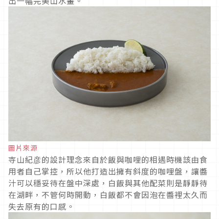
出一幅完美山水畫。
圖片來源
寺山紀彦的設計理念來自於飯與咖哩的相遇時機該由食
用者自己掌控，所以他打造出擁有斜度的咖哩盤，讓醬
汁可以穩妥待在盤中深處，白飯與其他配菜則是靜靜待
在湖畔，不管何時開動，白飯都不會因泡在醬裡太久而
失去原有的口感。