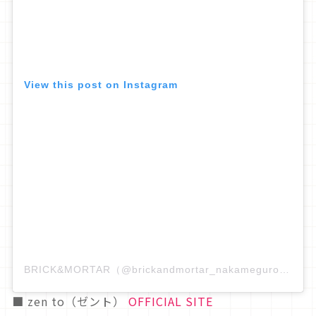
View this post on Instagram
BRICK&MORTAR（@brickandmortar_nakameguro）分享的貼文
■ zen to（ゼント）
OFFICIAL SITE