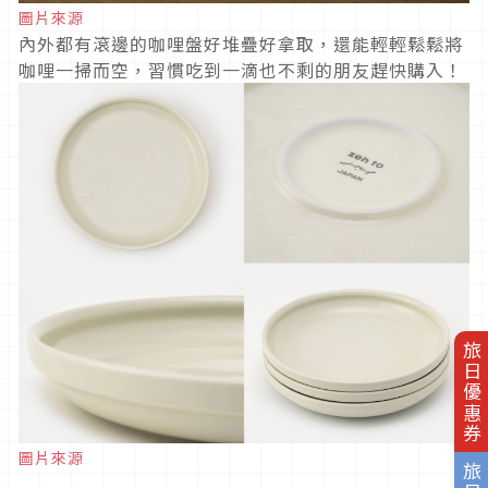
圖片來源
內外都有滾邊的咖哩盤好堆疊好拿取，還能輕輕鬆鬆將
咖哩一掃而空，習慣吃到一滴也不剩的朋友趕快購入！
旅日優惠券
圖片來源