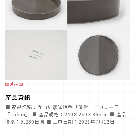
圖片來源
產品資訊
■ 產品名稱：寺山紀彦咖哩盤「湖畔」／カレー皿
「kohan」 ■ 產品規格：240×240×35mm ■ 產品
價格：5,280日圓 ■ 上市日期：2021年7月12日