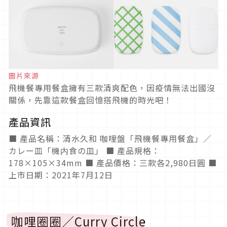
圖片來源
飛機餐專用餐盒擁有三款清爽配色，因疫情無法出國沒
關係，先靠這款餐盒回憶搭飛機的時光吧！
產品資訊
■ 產品名稱：清水久和 咖哩盤「飛機餐專用餐盒」／
カレー皿「機内食の皿」 ■ 產品規格：
178×105×34mm ■ 產品價格：三款各2,980日圓 ■
上市日期：2021年7月12日
咖哩圈圈／Curry Circle