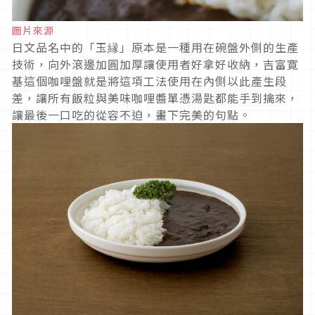
圖片來源
日文品名中的「玉縁」原本是一種用在碗盤外側的生產
技術，向外滾邊加圓加厚讓使用者好拿好收納，吉富寛
基這個咖哩盤就是將這項工法使用在內側以此產生段
差，讓所有飯粒與美味咖哩醬單憑湯匙都能手到擒來，
讓最後一口吃的從容不迫，畫下完美的句點。