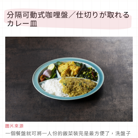
分隔可動式咖哩盤／仕切りが取れる
カレー皿
圖片來源
一個餐盤就可將一人份的飯菜裝完是最方便了，洗盤子