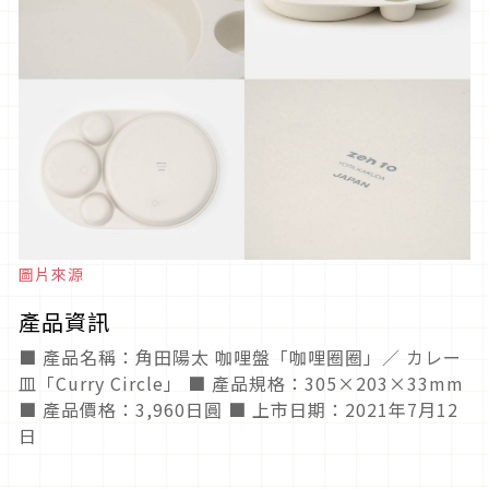
圖片來源
產品資訊
■ 產品名稱：角田陽太 咖哩盤「咖哩圈圈」／ カレー
皿「Curry Circle」 ■ 產品規格：305×203×33mm
■ 產品價格：3,960日圓 ■ 上市日期：2021年7月12
日