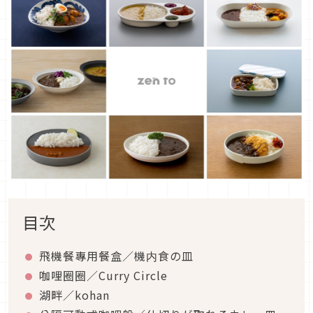
目次
飛機餐專用餐盒／機内食の皿
咖哩圈圈／Curry Circle
湖畔／kohan