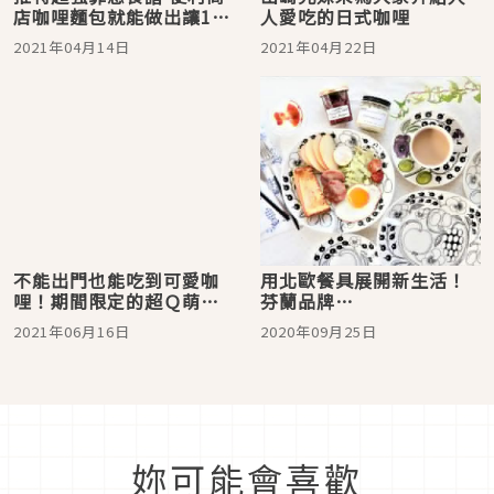
店咖哩麵包就能做出讓10
人愛吃的日式咖哩
萬人都愛上的神級美味！
2021年04月14日
2021年04月22日
不能出門也能吃到可愛咖
用北歐餐具展開新生活！
哩！期間限定的超Ｑ萌維
芬蘭品牌
尼咖哩料理包
Arabia「Paratiisi」風靡
2021年06月16日
2020年09月25日
日本的魅力大解析
妳可能會喜歡