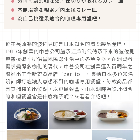
分隔可動式咖哩盤／仕切りが取れるカレー皿
內側滾邊咖哩盤／内玉縁カレー皿
為自己挑選最適合的咖哩專用盤吧！
位在長崎縣的波佐見町是日本知名的陶瓷製品產區，
1917年創業的中善公司繼承江戶時代傳承下來的波佐見
燒窯技術，提供當地民眾生活中的各項食器。在消費者
需求變得多樣化的現代，中善公司在創業邁入百周年之
際推出了全新瓷器品牌「zen to」，集結日本多位知名
設計師打造讓人意想不到的咖哩專用餐盤，每款商品都
有其獨特的出發點，以飛機餐盒、山水湖畔為設計概念
的咖哩餐盤會是什麼樣子呢？來看看介紹吧！