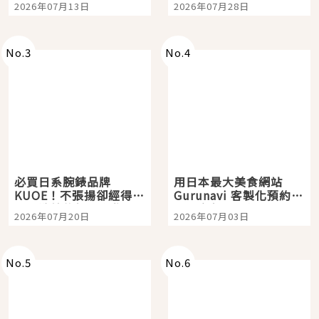
2026年07月13日
2026年07月28日
購物、美食及夜景，一
次全體驗
No.
3
No.
4
必買日系腕錶品牌
用日本最大美食網站
KUOE！不張揚卻經得起
Gurunavi 客製化預約九
時間洗鍊的經典之作五
大都市餐廳，打造專屬
2026年07月20日
2026年07月03日
選
美食體驗！
No.
5
No.
6