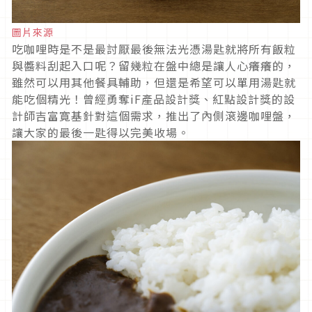
圖片來源
吃咖哩時是不是最討厭最後無法光憑湯匙就將所有飯粒
與醬料刮起入口呢？留幾粒在盤中總是讓人心癢癢的，
雖然可以用其他餐具輔助，但還是希望可以單用湯匙就
能吃個精光！曾經勇奪iF產品設計獎、紅點設計獎的設
計師吉富寛基針對這個需求，推出了內側滾邊咖哩盤，
讓大家的最後一匙得以完美收場。