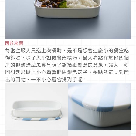
圖片來源
每當空服人員送上機餐時，是不是想著這麼小的餐盒吃
得飽嗎？除了大小如機餐般精巧，最大亮點在於他四個
角的抓皺造型忠實呈現了鋁箔紙餐盒的意象，讓人一秒
回想起飛機上小心翼翼撕開銀色蓋子、餐點熱氣立刻衝
出的回憶，一不小心還會燙到手呢！