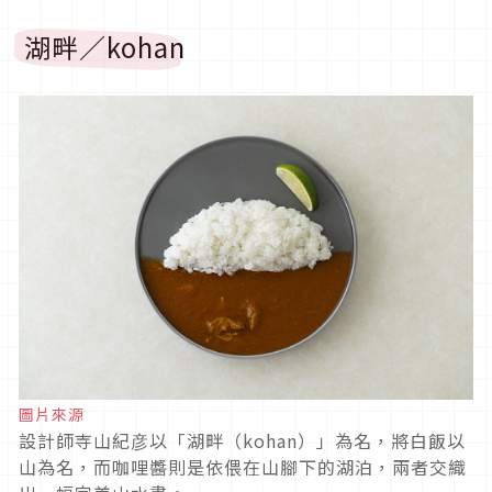
湖畔／kohan
圖片來源
設計師寺山紀彦以「湖畔（kohan）」為名，將白飯以
山為名，而咖哩醬則是依偎在山腳下的湖泊，兩者交織