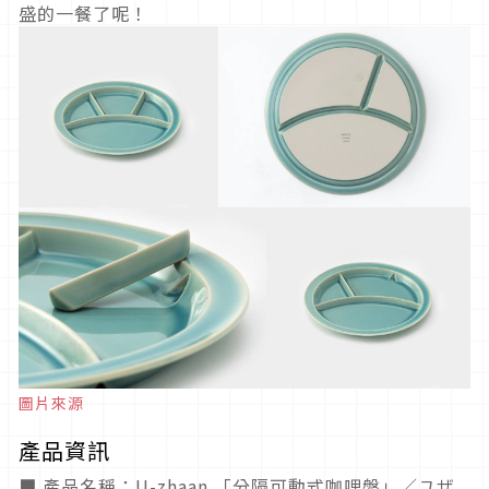
盛的一餐了呢！
圖片來源
產品資訊
■ 產品名稱：U-zhaan 「分隔可動式咖哩盤」／ユザ