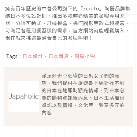
擁有百年歷史的中善公司旗下的「zen to」陶器品牌集
結日本多位設計師，推出多款時尚精美的咖哩專用瓷
器，分隔可動式、飛機餐盒、幾何圓形等款式超豐富，
可滿足各種用餐習慣的需求，官方網站就能輕鬆購入，
現在就來挑選最適合自己的咖哩盤吧！
Tags :
日本設計
、
日本雜貨
、
廚房小物
滿足好奇心旺盛的日系女子們的願
望，我們提供在旅遊書上絕對找不到
的日本在地即時觀光情報、到日本必
買的購物資訊新消息、日本生活風尚
資訊以及藝術、文化等，豐富多元的
內容。