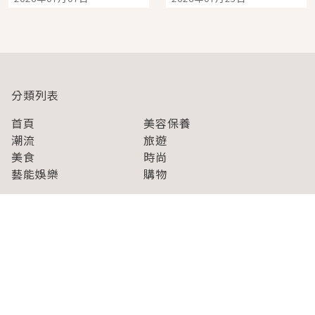
開幕 OMOKADO 店3分
人擠人悠閒欣賞
即達
分類列表
首頁
美容保養
潮流
旅遊
美食
時尚
藝能娛樂
購物
關於Japaholic
關於我們
免責事項
寫手招募
Japaholic Girls招募
廣告、合作洽談
關鍵字列表
お問い合わせ