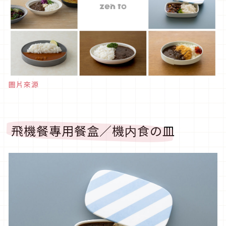
圖片來源
飛機餐專用餐盒／機内食の皿