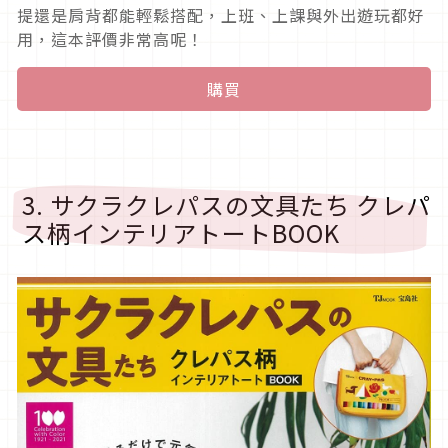
提還是肩背都能輕鬆搭配，上班、上課與外出遊玩都好
用，這本評價非常高呢！
購買
3. サクラクレパスの文具たち クレパ
ス柄インテリアトートBOOK