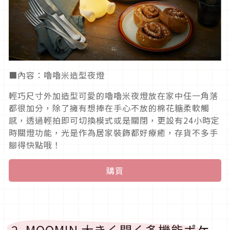
■內容：嚕嚕米造型夜燈
輕巧尺寸外加造型可愛的嚕嚕米夜燈放在家中任一角落
都很加分，除了擁有想捧在手心不放的棉花糖柔軟觸
感，透過輕拍即可切換模式或是關閉，更設有24小時定
時關燈功能，光是作為居家裝飾都好療癒，存貨不多手
腳得快點哦！
購買
2. MOOMIN 大きく開く多機能ポケ