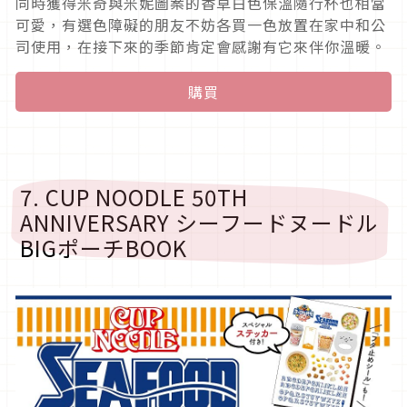
同時獲得米奇與米妮圖案的香草白色保溫隨行杯也相當
可愛，有選色障礙的朋友不妨各買一色放置在家中和公
司使用，在接下來的季節肯定會感謝有它來伴你溫暖。
購買
7. CUP NOODLE 50TH
ANNIVERSARY シーフードヌードル
BIGポーチBOOK