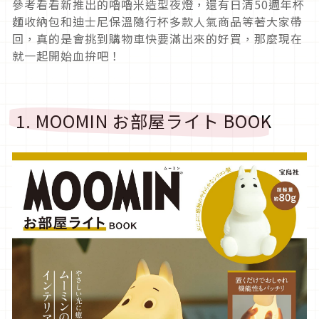
參考看看新推出的嚕嚕米造型夜燈，還有日清50週年杯
麵收納包和迪士尼保溫隨行杯多款人氣商品等著大家帶
回，真的是會挑到購物車快要滿出來的好買，那麼現在
就一起開始血拚吧！
1. MOOMIN お部屋ライト BOOK