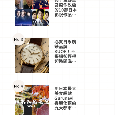
吾原作改編
的10部日本
影視作品推
薦
No.
3
必買日系腕
錶品牌
KUOE！不
張揚卻經得
起時間洗鍊
的經典之作
五選
No.
4
用日本最大
美食網站
Gurunavi
客製化預約
九大都市餐
廳，打造專