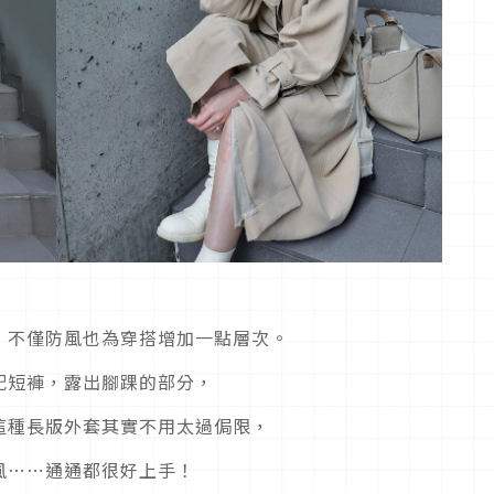
，不僅防風也為穿搭增加一點層次。
配短褲，露出腳踝的部分，
這種長版外套其實不用太過侷限，
風⋯⋯通通都很好上手！