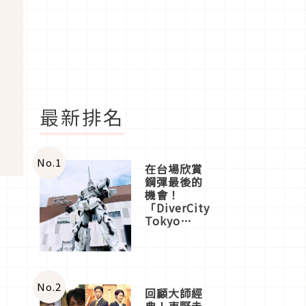
最新排名
No.
1
在台場欣賞
鋼彈最後的
機會！
「DiverCity
Tokyo
Plaza」搭
船、購物、
美食及夜
景，一次全
體驗
No.
2
回顧大師經
典！東野圭