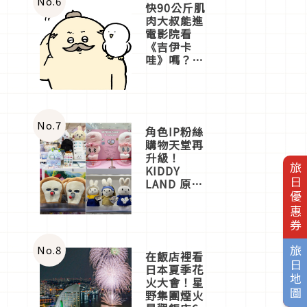
No.
6
快90公斤肌
肉大叔能進
電影院看
《吉伊卡
哇》嗎？日
本重金屬樂
團「打首」
會長與
nagano老師
一同給出了
No.
7
角色IP粉絲
答案
購物天堂再
升級！
旅日優惠券
KIDDY
LAND 原宿
店吉伊卡哇
迎客，新開
幕
OMOKADO
店3分即達
No.
8
旅日地圖
在飯店裡看
日本夏季花
火大會！星
野集團煙火