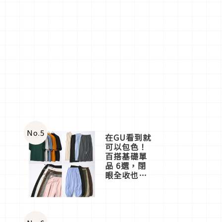
No.
5
在GU看到就
可以包色！
百搭基礎單
品 6選，閉
眼全收也不
心疼