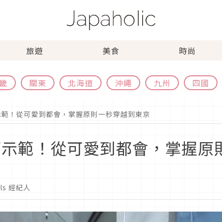
旅遊
美食
時尚
畿
關東
北海道
沖繩
九州
四國
巧示範！從可愛到都會，掌握原則一秒穿越到東京
技巧示範！從可愛到都會，掌握原
irls 經紀人