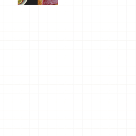
屬美食體
驗！