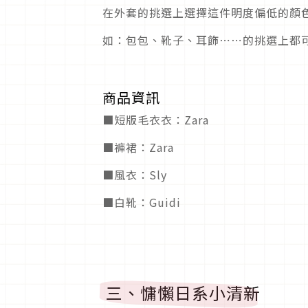
在外套的挑選上選擇這件明度偏低的顏
如：包包、靴子、耳飾⋯⋯的挑選上都
商品資訊
■短版毛衣衣：Zara
■褲裙：Zara
■風衣：Sly
■白靴：Guidi
三、慵懶日系小清新