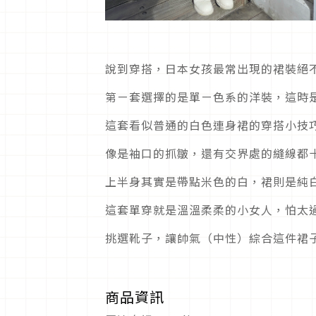
說到穿搭，日本女孩最常出現的裙裝絕
第ㄧ套選擇的是單ㄧ色系的洋裝，這時
這套看似普通的白色連身裙的穿搭小技
像是袖口的抓皺，還有交界處的縫線都
上半身其實是帶點米色的白，裙則是純
這套單穿就是溫溫柔柔的小女人，怕太
挑選靴子，讓帥氣（中性）綜合這件裙
商品資訊