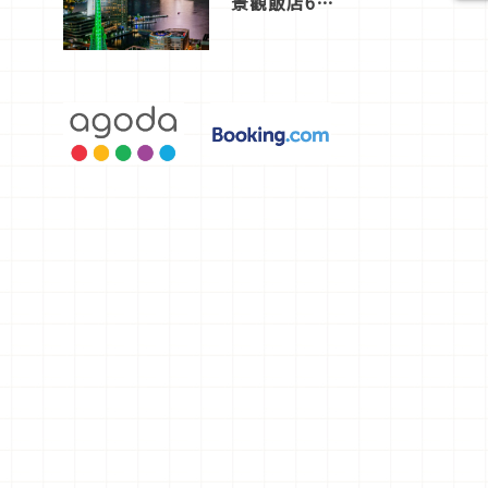
景觀飯店6
選，讓你不
用人擠人悠
閒欣賞