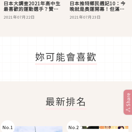
日本大調查2021年高中生
日本推特鄉民週記10：今
最喜歡的運動選手？贊成
晚就是奧運開幕！但滿天
奧運舉辦嗎？
飛的奧運新聞令日本鄉民
2021年07月22日
2021年07月23日
發出了煩躁怒吼聲？
妳可能會喜歡
Share
最新排名
No.
1
No.
2