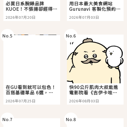
必買日系腕錶品牌
用日本最大美食網站
KUOE！不張揚卻經得起
Gurunavi 客製化預約九
時間洗鍊的經典之作五
大都市餐廳，打造專屬
2026年07月20日
2026年07月03日
選
美食體驗！
No.
5
No.
6
在GU看到就可以包色！
快90公斤肌肉大叔能進
百搭基礎單品 6選，閉
電影院看《吉伊卡哇》
眼全收也不心疼
嗎？日本重金屬樂團
2026年07月25日
2026年08月03日
「打首」會長與nagano
老師一同給出了答案
No.
7
No.
8