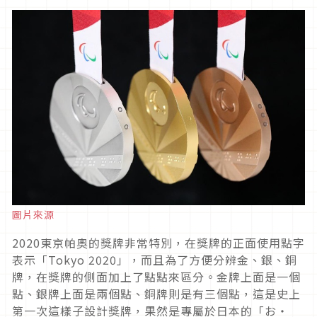
圖片來源
2020東京帕奧的獎牌非常特別，在獎牌的正面使用點字
表示「Tokyo 2020」，而且為了方便分辨金、銀、銅
牌，在獎牌的側面加上了點點來區分。金牌上面是一個
點、銀牌上面是兩個點、銅牌則是有三個點，這是史上
第一次這樣子設計獎牌，果然是專屬於日本的「お・