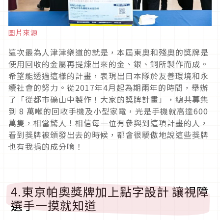
圖片來源
這次最為人津津樂道的就是，本屆東奧和殘奧的獎牌是
使用回收的金屬再提煉出來的金、銀、銅所製作而成。
希望能透過這樣的計畫，表現出日本隊於友善環境和永
續社會的努力。從2017年4月起為期兩年的時間，舉辦
了「從都市礦山中製作！大家的獎牌計畫」，總共募集
到 8 萬噸的回收手機及小型家電，光是手機就高達600
萬隻，相當驚人！相信每一位有參與到這項計畫的人，
看到獎牌被頒發出去的時候，都會很驕傲地說這些獎牌
也有我捐的成分唷！
4.東京帕奧獎牌加上點字設計 讓視障
選手一摸就知道