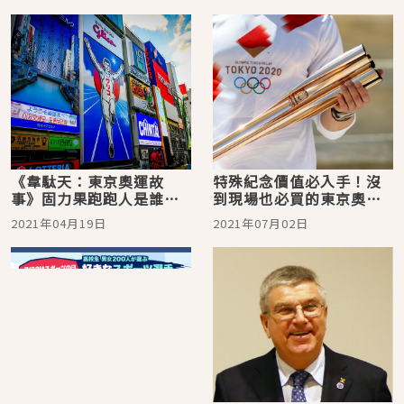
《韋駄天：東京奧運故
特殊紀念價值必入手！沒
事》固力果跑跑人是誰？
到現場也必買的東京奧運
第一個參加奧運的日本人
紀念商品！
2021年04月19日
2021年07月02日
金栗四三