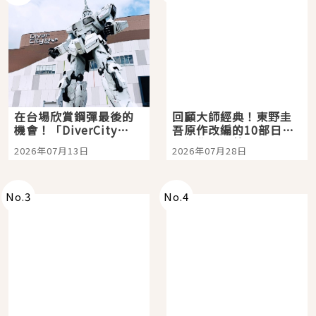
在台場欣賞鋼彈最後的
回顧大師經典！東野圭
機會！「DiverCity
吾原作改編的10部日本
Tokyo Plaza」搭船、
影視作品推薦
2026年07月13日
2026年07月28日
購物、美食及夜景，一
次全體驗
No.
3
No.
4