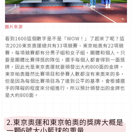
圖片來源
看到1600這個數字是不是「WOW！」了起來了呢？這
次2020東京奧運總共有33項競賽、東京帕奧有22項競
賽，每項競賽都有分男子組和女子組，團體和個人。只
要是團體比賽得獎的隊伍，選手每個人都會得到一面獎
牌，因此光是東京奧運就要頒發出大約800面的金牌。
東京帕奧雖然比賽項目和參賽人數都沒有東奧來的多，
但是因為每個比賽項目為了達到公平的基準，會根據選
手的障礙的程度來分組進行，所以預計頒發出的金牌也
是大約800面。
2.東京奧運和東京帕奧的獎牌大概是
一顆6號大小籃球的重量