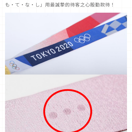
も・て・な・し」用最誠摯的待客之心殷勤款待！