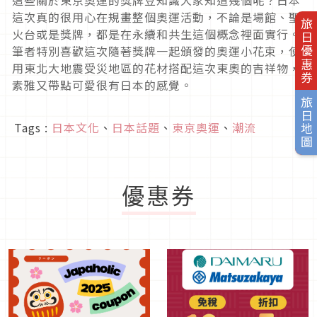
這些關於東京奧運的獎牌豆知識大家知道幾個呢？日本
這次真的很用心在規畫整個奧運活動，不論是場館、聖
旅日優惠券
火台或是獎牌，都是在永續和共生這個概念裡面實行。
筆者特別喜歡這次隨著獎牌一起頒發的奧運小花束，使
用東北大地震受災地區的花材搭配這次東奧的吉祥物，
素雅又帶點可愛很有日本的感覺。
旅日地圖
Tags :
日本文化
、
日本話題
、
東京奧運
、
潮流
優惠券