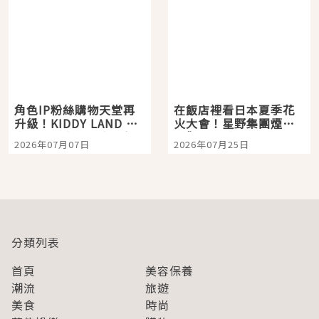
角色IP粉絲購物天堂再
在飯店裡看日本夏季花
升級！KIDDY LAND 原
火大會！星野集團煙火
宿店吉伊卡哇迎客，新
景觀飯店6選，讓你不用
2026年07月07日
2026年07月25日
開幕 OMOKADO 店3分
人擠人悠閒欣賞
即達
分類列表
首頁
美容保養
潮流
旅遊
美食
時尚