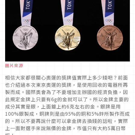
圖片來源
相信大家都很關心奧運的獎牌值實際上多少錢吧？前面
也介紹過本次東京奧運的獎牌，是使用回收的電器所再
製而成。國際奧會為了不要增加主辦國的經濟負擔，因
此規定金牌上只要有6g的金就可以了。所以金牌主要的
成分其實是銀，上面鍍上約6克左右的金。銀牌是用
100%銀製成，銅牌則是由95%的銅和5%鋅所製作而成
的。所以不要再說什麼可以拿金牌去換錢的話啦，實際
上一面對選手來說無價的金牌，市值只有大約5萬日幣