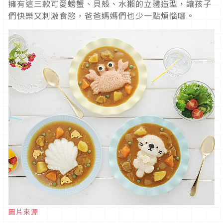
擁有這三款可愛螃蟹、貝殼、水獺的立體造型，讓孩子
們快樂又刺激食慾，爸爸媽媽們也少一點煩惱囉。
圖片來源