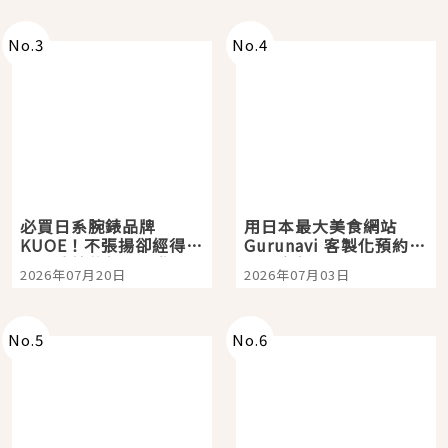
次全體驗
No.
3
No.
4
必買日系腕錶品牌
用日本最大美食網站
KUOE！不張揚卻經得起
Gurunavi 客製化預約九
時間洗鍊的經典之作五
大都市餐廳，打造專屬
2026年07月20日
2026年07月03日
選
美食體驗！
No.
5
No.
6