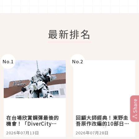
最新排名
No.
1
No.
2
Share
在台場欣賞鋼彈最後的
回顧大師經典！東野圭
機會！「DiverCity
吾原作改編的10部日本
Tokyo Plaza」搭船、
影視作品推薦
2026年07月13日
2026年07月28日
購物、美食及夜景，一