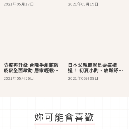
館 ，玩心販賣部必買商品
力，粉絲團線上直播，夏
2021年05月17日
2021年05月19日
先睹為快！
季必備好物一次看
防疫再升級 台隆手創館防
日本父親節就是要這樣
疫駅全面啟動 居家輕鬆防
過！ 初夏小酌、放鬆紓
疫 生活質感UP！
壓，台隆陪你在家歡度父
2021年05月26日
2021年06月08日
親節！
妳可能會喜歡