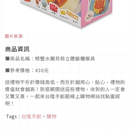
圖片來源
商品資訊
■商品名稱：螃蟹水獺貝殼立體飯糰模具
■參考價格：430元
送禮物不在於價錢高低，而在於越用心、貼心，禮物的
價值就會越高！防疫期間送這些禮物，收到的人一定會
又驚又喜，一起來台隆手創館線上購物網站找點靈感
吧！
Tags :
台隆手創
、
購物