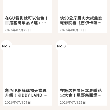
在GU看到就可以包色！
快90公斤肌肉大叔能進
百搭基礎單品 6選，閉
電影院看《吉伊卡哇》
眼全收也不心疼
嗎？日本重金屬樂團
2026年07月25日
2026年08月03日
「打首」會長與nagano
老師一同給出了答案
No.
7
No.
8
角色IP粉絲購物天堂再
在飯店裡看日本夏季花
升級！KIDDY LAND 原
火大會！星野集團煙火
宿店吉伊卡哇迎客，新
景觀飯店6選，讓你不用
2026年07月07日
2026年07月25日
開幕 OMOKADO 店3分
人擠人悠閒欣賞
即達