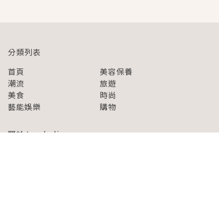
分類列表
首頁
美容保養
潮流
旅遊
美食
時尚
藝能娛樂
購物
關於Japaholic
關於我們
免責事項
寫手招募
Japaholic Girls招募
廣告、合作洽談
關鍵字列表
お問い合わせ