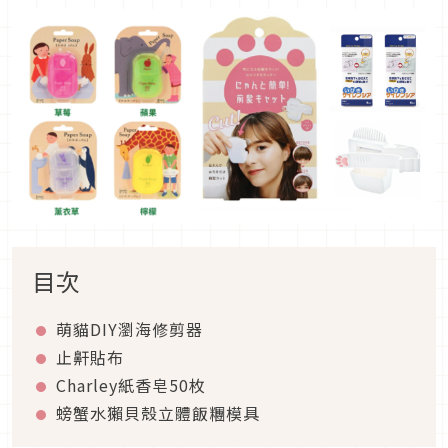
目次
萌貓DIY瀏海修剪器
止鼾貼布
Charley紙香皂50枚
螃蟹水獺貝殼立體飯糰模具