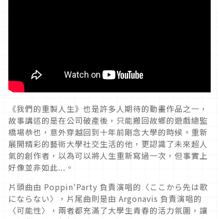
《我們的重製人生》也是許多人期待的動畫作品之一，
故事講述的是在公司破產後，只能搬回故鄉的遊戲總監
橋場恭也，意外穿越回到十年前剛念大學的時候。重新
展開精彩的藝術大學社交生活的他，更認識了未來超人
氣的創作者，以為可以將人生重新寫過一次，但事實上
好像並非如此...。
片頭曲由 Poppin'Party 負責演唱的〈ここから先は歌
にならない〉，片尾曲則是由 Argonavis 負責演唱的
〈可能性〉，兩者都充滿了大學生青春的活力氛圍，讓