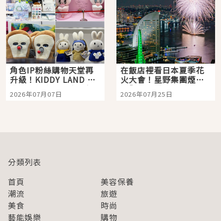
角色IP粉絲購物天堂再
在飯店裡看日本夏季花
升級！KIDDY LAND 原
火大會！星野集團煙火
宿店吉伊卡哇迎客，新
景觀飯店6選，讓你不用
2026年07月07日
2026年07月25日
開幕 OMOKADO 店3分
人擠人悠閒欣賞
即達
分類列表
首頁
美容保養
潮流
旅遊
美食
時尚
藝能娛樂
購物