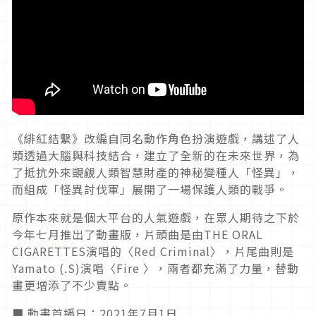
《緋紅結繫》改編自同名動作角色扮演遊戲，講述了人
類透過大腦與科技結合，建立了全新的在未來世界，為
了抵抗外來覬覦人類智慧財產的神秘變種人「怪異」，
而組成「怪異討伐軍」展開了一場保護人類的戰爭。
原作本來就是個大平台的人氣遊戲，在眾人期待之下於
今年七月推出了動畫版，片頭曲是由THE ORAL
CIGARETTES演唱的〈Red Criminal〉，片尾曲則是
Yamato (.S)演唱〈Fire 〉，兩者都充滿了力量，替動
畫更增添了不少賣點。
■ 動畫首播日：2021年7月1日