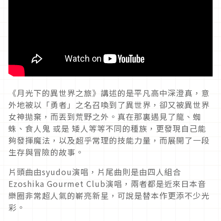
《月光下的異世界之旅》講述的是平凡高中深澄真，意
外地被以「勇者」之名召喚到了異世界，卻又被異世界
女神拋棄，而丟到荒野之外。真在那裏遇見了龍、蜘
蛛、食人鬼 或是 矮人等等不同的種族，更發現自己能
夠發揮魔法，以及超乎常理的技能力量，而展開了一段
生存與冒險的故事。
片頭曲由syudou演唱，片尾曲則是由四人組合
Ezoshika Gourmet Club演唱，兩者都是近來日本音
樂圈非常超人氣的嶄亮新星，可說是替本作更添不少光
彩。