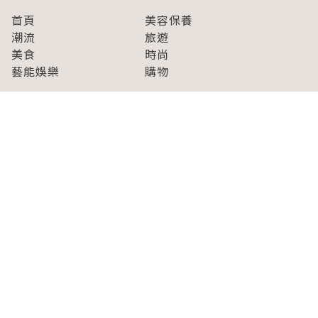
首頁
美容保養
潮流
旅遊
美食
時尚
藝能娛樂
購物
關於Japaholic
關於我們
免責事項
寫手招募
Japaholic Girls招募
廣告、合作洽談
關鍵字列表
お問い合わせ