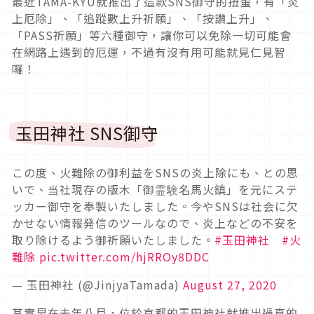
最近TAMA-KYU就推出了這款SNS御守的扭蛋，有「炎
上厄除」、「追蹤數上升祈願」、「按讚上升」、
「PASS祈願」等六種御守，讓你可以免除一切可能會
在網路上遇到的厄運，不過有沒有用可能就見仁見智
囉！
玉田神社 SNS御守
この度、火難除の御利益をSNSの炎上除にも、との思
いで、当社現存の版木「御霊験名馬火鎮」を元にステ
ッカー御守を奉製いたしました。今やSNSは社会に欠
かせない情報発信のツールなので、炎上などの不安を
取り除けるよう御祈願いたしました。
#玉田神社
#火
難除
pic.twitter.com/hjRROy8DDC
— 玉田神社 (@JinjyaTamada)
August 27, 2020
其實早在去年八月，位於京都的玉田神社就推出過真的