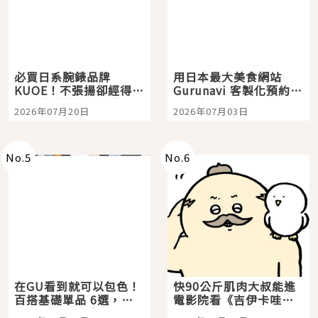
必買日系腕錶品牌
用日本最大美食網站
KUOE！不張揚卻經得起
Gurunavi 客製化預約九
時間洗鍊的經典之作五
大都市餐廳，打造專屬
2026年07月20日
2026年07月03日
選
美食體驗！
No.
5
No.
6
在GU看到就可以包色！
快90公斤肌肉大叔能進
百搭基礎單品 6選，閉
電影院看《吉伊卡哇》
眼全收也不心疼
嗎？日本重金屬樂團