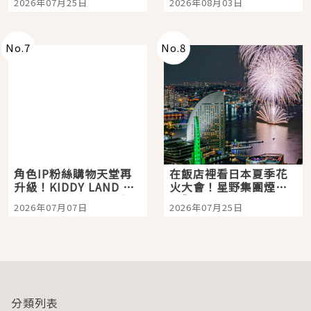
2026年07月25日
2026年08月03日
「打首」會長與nagano
老師一同給出了答案
No.
7
No.
8
角色IP粉絲購物天堂再
在飯店裡看日本夏季花
升級！KIDDY LAND 原
火大會！星野集團煙火
宿店吉伊卡哇迎客，新
景觀飯店6選，讓你不用
2026年07月07日
2026年07月25日
開幕 OMOKADO 店3分
人擠人悠閒欣賞
即達
分類列表