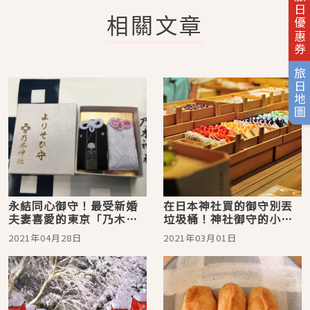
旅日優惠券
相關文章
旅日地圖
永結同心御守！最受新婚
在日本神社買的御守別丟
夫妻喜愛的東京「乃木神
垃圾桶！神社御守的小知
社」
識你曉得嗎？
2021年04月28日
2021年03月01日