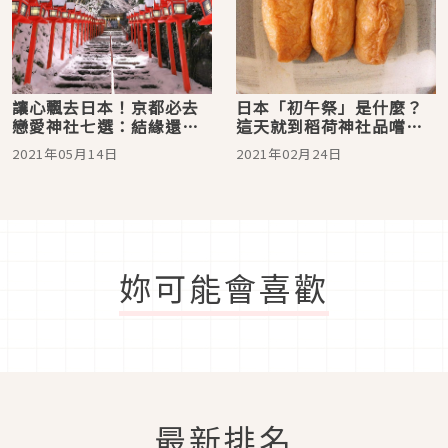
讓心飄去日本！京都必去
日本「初午祭」是什麼？
戀愛神社七選：結緣還是
這天就到稻荷神社品嚐稻
穩固感情來這裡都能解
荷壽司！
2021年05月14日
2021年02月24日
決？
妳可能會喜歡
最新排名