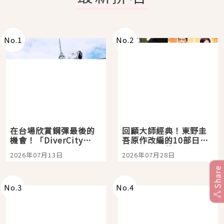
No.
1
No.
2
在台場欣賞鋼彈最後的
回顧大師經典！東野圭
機會！「DiverCity
吾原作改編的10部日本
Tokyo Plaza」搭船、
影視作品推薦
2026年07月13日
2026年07月28日
購物、美食及夜景，一
次全體驗
Share
No.
3
No.
4