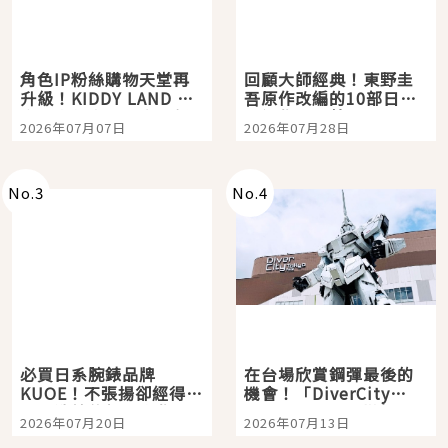
角色IP粉絲購物天堂再
回顧大師經典！東野圭
升級！KIDDY LAND 原
吾原作改編的10部日本
宿店吉伊卡哇迎客，新
影視作品推薦
2026年07月07日
2026年07月28日
開幕 OMOKADO 店3分
即達
No.
3
No.
4
必買日系腕錶品牌
在台場欣賞鋼彈最後的
KUOE！不張揚卻經得起
機會！「DiverCity
時間洗鍊的經典之作五
Tokyo Plaza」搭船、
2026年07月20日
2026年07月13日
選
購物、美食及夜景，一