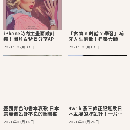
iPhone時尚主畫面設計
「食物 x 對話 x 學習」補
集！圖片＆背景分享APP
充人生能量！建築大師坂
＆官方網站推薦
茂設計的咖啡廳
2021年02月03日
2021年01月13日
HAGUKUMU湖畔
整面青色的書本哀歌 日本
4w1h 燕三條征服無數日
美麗但設計不良的圖書館
本主婦的好設計！一片吐
司就能搞定的熱壓三明治
2021年04月16日
2021年03月26日
夾好用到需預約才買得到