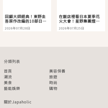
回顧大師經典！東野圭
在飯店裡看日本夏季花
吾原作改編的10部日本
火大會！星野集團煙火
影視作品推薦
景觀飯店6選，讓你不用
2026年07月28日
2026年07月25日
人擠人悠閒欣賞
分類列表
首頁
美容保養
潮流
旅遊
美食
時尚
藝能娛樂
購物
關於Japaholic