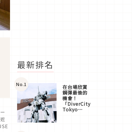
最新排名
No.
1
在台場欣賞
鋼彈最後的
機會！
「DiverCity
Tokyo
ワー
Plaza」搭
，近
船、購物、
SE
美食及夜
景，一次全