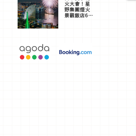
火大會！星
野集團煙火
景觀飯店6
選，讓你不
用人擠人悠
閒欣賞