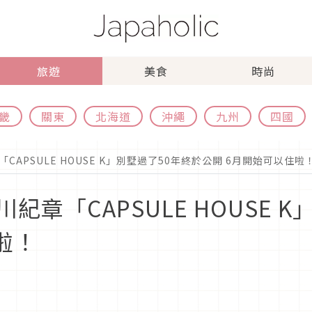
旅遊
美食
時尚
畿
關東
北海道
沖繩
九州
四國
APSULE HOUSE K」別墅過了50年終於公開 6月開始可以住啦
章「CAPSULE HOUSE 
啦！