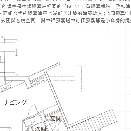
的規格是中銀膠囊塔相同的「BC-25」型膠囊構造，整棟建
，而組合式的膠囊建築也減低了陡坡的建築難度；4個膠囊空
圍玄關與客廳空間，與中銀膠囊塔中每個膠囊都是小套房的規