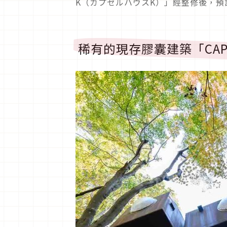
K（カプセルハウスK）」經整修後，預
稀有的現存膠囊建築「CAPSU