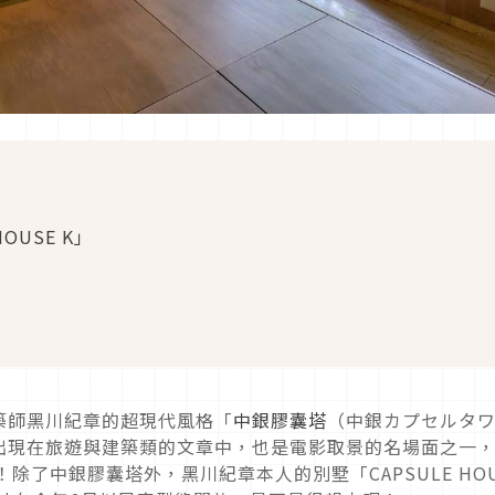
OUSE K」
築師黑川紀章的超現代風格「
中銀膠囊塔
（中銀カプセルタ
出現在旅遊與建築類的文章中，也是電影取景的名場面之一
！除了中銀膠囊塔外，黑川紀章本人的別墅「CAPSULE HOU