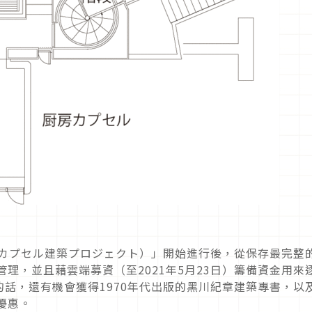
ECT（カプセル建築プロジェクト）」開始進行後，從保存最完整
修繕與管理，並且藉雲端募資（至2021年5月23日）籌備資金用來
話，還有機會獲得1970年代出版的黑川紀章建築專書，以
種優惠。