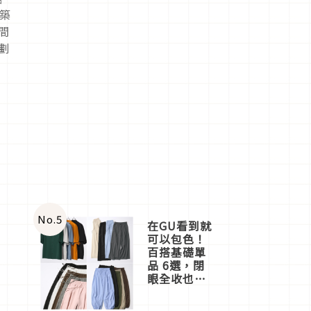
築
間
劃
No.
5
在GU看到就
可以包色！
百搭基礎單
品 6選，閉
眼全收也不
心疼