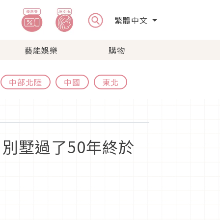
繁體中文
藝能娛樂
購物
中部北陸
中國
東北
！
K」別墅過了50年終於