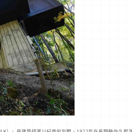
ルハウスK）」是建築師黑川紀章的別墅，1972年在長野縣佐久郡