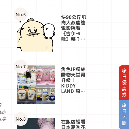
No.
6
快90公斤肌
肉大叔能進
電影院看
《吉伊卡
哇》嗎？日
本重金屬樂
團「打首」
會長與
nagano老師
一同給出了
No.
7
角色IP粉絲
旅日優惠券
答案
購物天堂再
升級！
KIDDY
LAND 原宿
店吉伊卡哇
迎客，新開
的
旅日地圖
幕
逐步
OMOKADO
及享
店3分即達
No.
8
在飯店裡看
日本夏季花