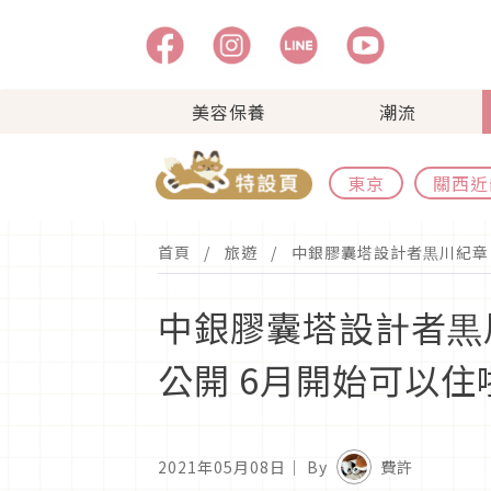
美容保養
潮流
東京
關西近
首頁
旅遊
中銀膠囊塔設計者黒川紀章「C
中銀膠囊塔設計者黒川紀
公開 6月開始可以住
2021年05月08日
｜ By
費許