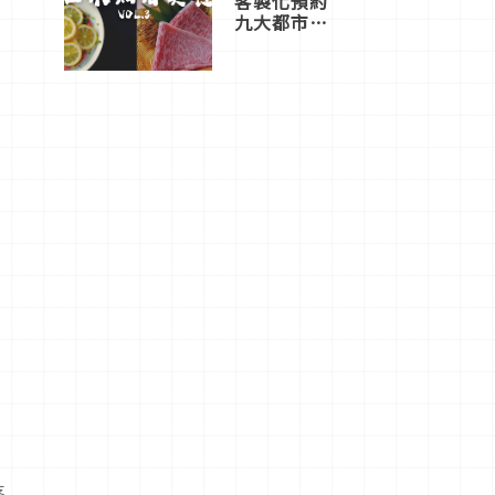
客製化預約
九大都市餐
廳，打造專
屬美食體
驗！
落