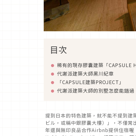
目次
稀有的現存膠囊建築「CAPSULE H
代謝派建築大師黑川紀章
「CAPSULE建築PROJECT」
代謝派建築大師的別墅怎麼能錯過
提到日本的特色建築，就不能不提到建
ビル，或稱中銀膠囊大樓）」，不僅常
年還與無印良品合作Airbnb提供住宿喔