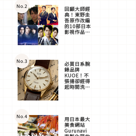
體驗
No.
2
回顧大師經
典！東野圭
吾原作改編
的10部日本
影視作品推
薦
No.
3
必買日系腕
錶品牌
KUOE！不
張揚卻經得
起時間洗鍊
的經典之作
五選
No.
4
用日本最大
美食網站
Gurunavi