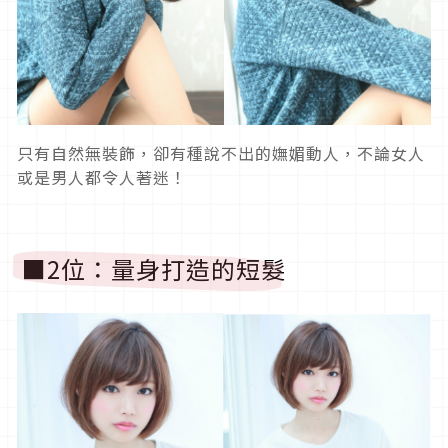
只有自然無裝飾，卻有種說不出的嫵媚動人，不論女人
或是男人都令人著迷！
■2位：量身打造的短髮