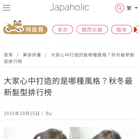
繁
東京
關西近畿
關東
首頁
美容保養
大家心中打造的是哪種風格？秋冬最新髮
型排行榜
大家心中打造的是哪種風格？秋冬最
新髮型排行榜
2015年10月15日
｜ By