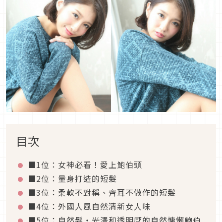
目次
■1位：女神必看！愛上鮑伯頭
■2位：量身打造的短髮
■3位：柔軟不對稱、齊耳不做作的短髮
■4位：外國人風自然清新女人味
■5位：自然髮・光澤和透明感的自然慵懶鮑伯