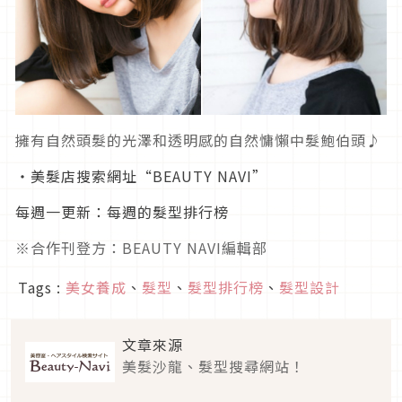
擁有自然頭髮的光澤和透明感的自然慵懶中髮鮑伯頭♪
・美髮店搜索網址“BEAUTY NAVI”
每週一更新：每週的髮型排行榜
※合作刊登方：BEAUTY NAVI編輯部
Tags :
美女養成
、
髮型
、
髮型排行榜
、
髮型設計
文章來源
美髮沙龍、髮型搜尋網站！