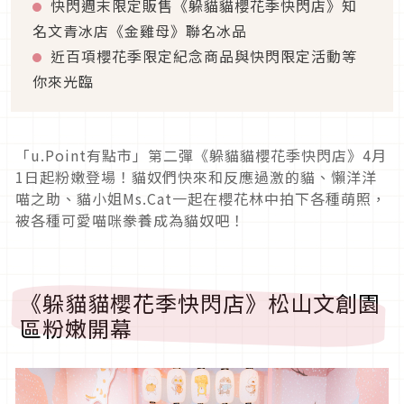
快閃週末限定販售《躲貓貓櫻花季快閃店》知
名文青冰店《金雞母》聯名冰品
近百項櫻花季限定紀念商品與快閃限定活動等
你來光臨
「u.Point有點市」第二彈《躲貓貓櫻花季快閃店》4月
1日起粉嫩登場！貓奴們快來和反應過激的貓、懶洋洋
喵之助、貓小姐Ms.Cat一起在櫻花林中拍下各種萌照，
被各種可愛喵咪豢養成為貓奴吧！
《躲貓貓櫻花季快閃店》松山文創園
區粉嫩開幕