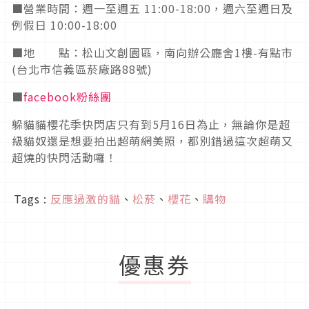
■營業時間：週一至週五 11:00-18:00，週六至週日及
例假日 10:00-18:00
■地 點：松山文創園區，南向辦公廳舍1樓-有點市
(台北市信義區菸廠路88號)
■
facebook粉絲團
躲貓貓櫻花季快閃店只有到5月16日為止，無論你是超
級貓奴還是想要拍出超萌網美照，都別錯過這次超萌又
超燒的快閃活動囉！
Tags :
反應過激的貓
、
松菸
、
櫻花
、
購物
優惠券