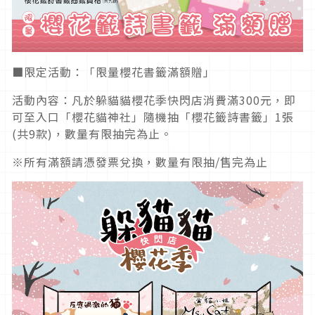
■限定活動：「限量櫻花書籤滿額贈」
活動內容：凡於躲貓貓櫻花季快閃店消費滿300元，即
可至入口「櫻花貓神社」隨機抽「櫻花籤詩書籤」1張
(共9款)，數量有限抽完為止。
※所有滿額請憑發票兌換，數量有限抽/售完為止