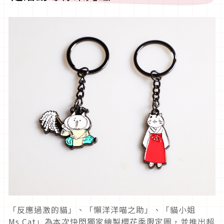
「反應過激的貓」、「懶洋洋喵之助」、「貓小姐
Ms.Cat」為本次快閃獨家繪製櫻花季限定圖，並推出超