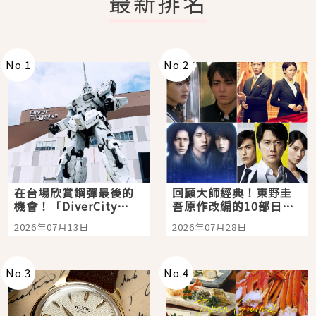
最新排名
No.
1
No.
2
在台場欣賞鋼彈最後的
回顧大師經典！東野圭
機會！「DiverCity
吾原作改編的10部日本
Tokyo Plaza」搭船、
影視作品推薦
2026年07月13日
2026年07月28日
購物、美食及夜景，一
次全體驗
No.
3
No.
4