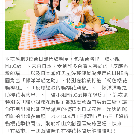
本次匯集3位台日熱門貓明星，包括台灣IP「貓小姐
Ms.Cat」、來自日本，受到許多台灣人喜愛的「反應過
激的貓」，以及日本當紅男星佐藤健最愛使用的LINE貼
圖角色「懶洋洋喵之助」，特別在松菸打造「粉色櫻花
貓神社」、「反應過激的貓櫻花廟會」、「懶洋洋喵之
助櫻花喫茶屋」、「貓小姐Ms.Cat櫻花緣廊」，這次還
特別以「貓小姐櫻花窗貼」妝點松菸西向製菸工廠，讓
你不用出國也能享受濃厚的櫻花季日式氛圍，還與貓咪
們能拍出超多萌照！2021年4月1日起到5月16日「躲貓
貓櫻花季快閃店」將於松山文創園區療癒登場，快來
「有點市」一起跟貓咪們在櫻花林間玩躲貓貓吧！