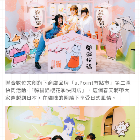
聯合數位文創旗下商店品牌「u.Point有點市」第二彈
快閃活動-「躲貓貓櫻花季快閃店」，這個春天將帶大
家穿越到日本，在貓咪的圍繞下享受日式風情。