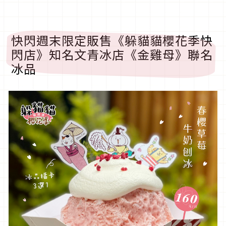
快閃週末限定販售《躲貓貓櫻花季快
閃店》知名文青冰店《金雞母》聯名
冰品