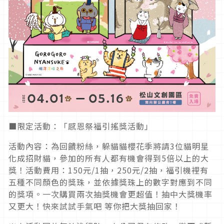
■限定活動：「感恩祭福引搖獎活動」
活動內容：為回饋粉絲，躲貓貓櫻花季將請3位貓明星
化成招財貓，參加的所有人都有機會得到5倍以上的大
獎！活動費用：150元/1抽，250元/2抽，福引機裡有
五種不同顏色的獎珠，並依據獎珠上的數字對應到不同
的獎項。一次購買兩次抽獎機會更超值！抽中大獎機率
又更大！快來試試手氣吧 等你把大獎抽回家！