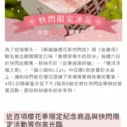
為了迎接春天，《躲貓貓櫻花季快閃店》與《金雞母》
聯名推出期間限定口味「春櫻草莓牛奶刨冰」每週六日
於快閃店販售，粉絲可於「反應過激的貓」、「懶洋洋
喵之助」、「貓小姐Ms.Cat」中任選1款放置於冰品
上，讓粉絲們能在櫻花環繞下來場視覺與味覺的饗宴。
4月1日開幕當天從下午2點到6點也將在快閃店舉辦試營
運活動，歡迎粉絲搶先前來享用。
近百項櫻花季限定紀念商品與快閃限
定活動等你來光臨