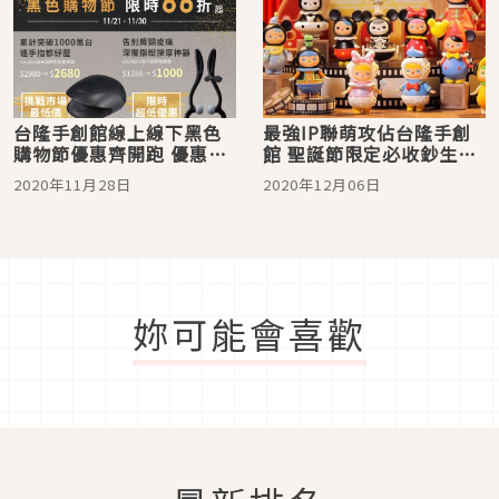
台隆手創館線上線下黑色
最強IP聯萌攻佔台隆手創
購物節優惠齊開跑 優惠
館 聖誕節限定必收鈔生
「黑」名單尾牙禮品現買
火！
2020年11月28日
2020年12月06日
最划算
妳可能會喜歡