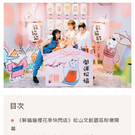
目次
《躲貓貓櫻花季快閃店》松山文創園區粉嫩開
幕