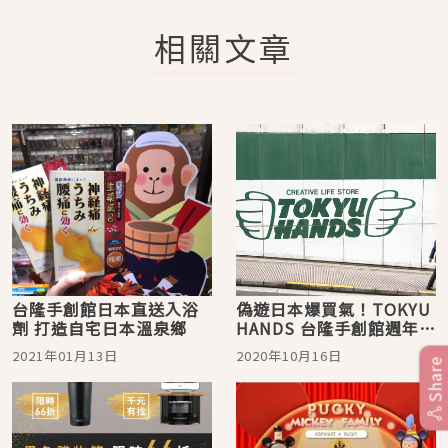
相關文章
台隆手創館日本直送入浴
偽遊日本爆買氣！TOKYU
劑 打造自宅日本溫泉鄉
HANDS 台隆手創館週年慶
日本品搶翻天
2021年01月13日
2020年10月16日
Share