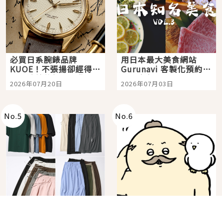
必買日系腕錶品牌
用日本最大美食網站
KUOE！不張揚卻經得起
Gurunavi 客製化預約九
時間洗鍊的經典之作五
大都市餐廳，打造專屬
2026年07月20日
2026年07月03日
選
美食體驗！
No.
5
No.
6
在GU看到就可以包色！
快90公斤肌肉大叔能進
百搭基礎單品 6選，閉
電影院看《吉伊卡哇》