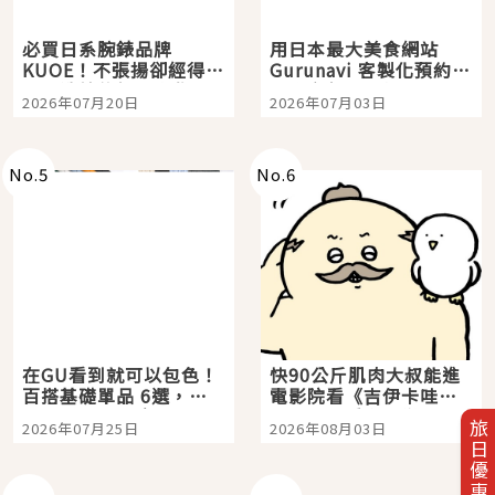
必買日系腕錶品牌
用日本最大美食網站
KUOE！不張揚卻經得起
Gurunavi 客製化預約九
時間洗鍊的經典之作五
大都市餐廳，打造專屬
2026年07月20日
2026年07月03日
選
美食體驗！
No.
5
No.
6
在GU看到就可以包色！
快90公斤肌肉大叔能進
百搭基礎單品 6選，閉
電影院看《吉伊卡哇》
眼全收也不心疼
嗎？日本重金屬樂團
旅日優惠券
2026年07月25日
2026年08月03日
「打首」會長與nagano
老師一同給出了答案