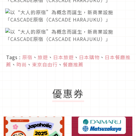
Tags :
原宿
、
旅遊
、
日本旅遊
、
日本購物
、
日本餐廳推
薦
、
時尚
、
東京自由行
、
餐廳推薦
優惠券