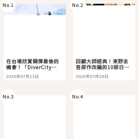
No.
1
No.
2
在台場欣賞鋼彈最後的
回顧大師經典！東野圭
機會！「DiverCity
吾原作改編的10部日本
Tokyo Plaza」搭船、
影視作品推薦
2026年07月13日
2026年07月28日
購物、美食及夜景，一
次全體驗
No.
3
No.
4