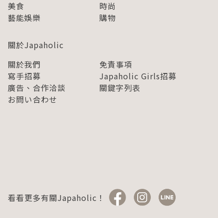
美食
時尚
藝能娛樂
購物
關於Japaholic
關於我們
免責事項
寫手招募
Japaholic Girls招募
廣告、合作洽談
關鍵字列表
お問い合わせ
看看更多有關Japaholic！