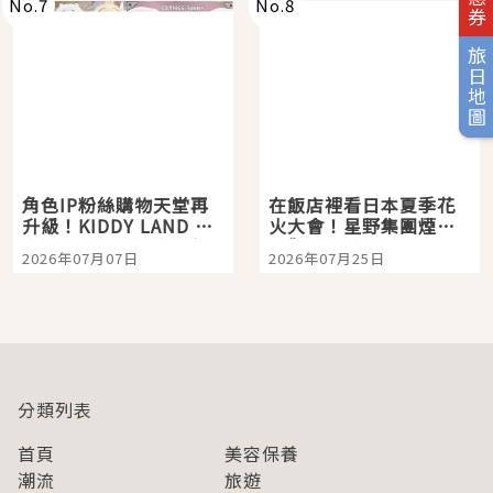
No.
7
No.
8
旅日地圖
角色IP粉絲購物天堂再
在飯店裡看日本夏季花
升級！KIDDY LAND 原
火大會！星野集團煙火
宿店吉伊卡哇迎客，新
景觀飯店6選，讓你不用
2026年07月07日
2026年07月25日
開幕 OMOKADO 店3分
人擠人悠閒欣賞
即達
分類列表
首頁
美容保養
潮流
旅遊