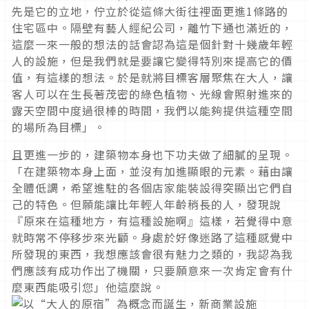
先是它的立地，佇立於從這條大街往裡面更進1條路的
住宅區中。隔壁有藝人經紀公司，離竹下通也滿近的，
這麼一來一般的想法的話會認為這是個針對十幾歲年輕
人的設施，但是我們就是要讓它變得特別來提高它的價
值，有這樣的想法。於是就將目標客層聚焦在大人，讓
客人可以在生長著茂密的綠色植物、光線會照射進來的
露天空間中度過很棒的時間，我們以能夠提供這種空間
的場所為目標」。
且更進一步的，建築物本身也下功夫做了細膩的呈現。
「在建築物本身上面，並沒有加進顯眼的元素。藉由讓
全體低調，希望進駐的各個店家能裝設得突顯出它們自
己的特色。但願能讓比年輕人年齡稍長的人，發現說
『原來在這種地方，有這種設施啊』這樣，若覺得中意
就時常不停移步來光顧。身處於好像迷路了這種感覺中
所發現的東西，我想應該會很有魅力之類的，我認為我
們應該有成功作出了機關，只要願意來一次肯定會有什
麼東西能吸引您」他這麼說。