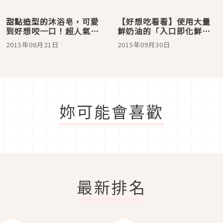
甜點造型的沐浴皂，可愛
【好想吃看看】使用大量
到好想咬一口！超人氣
鮮奶油的「入口即化鮮奶
「BADEFEE」即將在原宿
油吐司」在澀谷Hikarie登
2015年08月21日
2015年09月30日
新開幕～！
場囉!!
妳可能會喜歡
最新排名