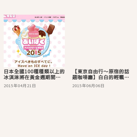
日本全國100種種類以上的
【東京自由行〜原宿的話
冰淇淋將在黃金週期間的
題咖啡廳】白白的輕飄飄
原宿大集合！ 冰淇淋博覽
軟綿綿的！ 試吃了蛋白霜
2015年04月21日
2015年06月06日
會「あいぱくAipaku
滿滿的「白舒芙蕾厚鬆
2015」即將開跑
餅」！