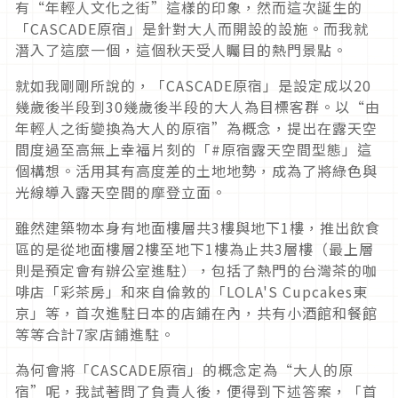
有“年輕人文化之街”這樣的印象，然而這次誕生的
「CASCADE原宿」是針對大人而開設的設施。而我就
潛入了這麼一個，這個秋天受人矚目的熱門景點。
就如我剛剛所說的，「CASCADE原宿」是設定成以20
幾歲後半段到30幾歲後半段的大人為目標客群。以“由
年輕人之街變換為大人的原宿”為概念，提出在露天空
間度過至高無上幸福片刻的「#原宿露天空間型態」這
個構想。活用其有高度差的土地地勢，成為了將綠色與
光線導入露天空間的摩登立面。
雖然建築物本身有地面樓層共3樓與地下1樓，推出飲食
區的是從地面樓層2樓至地下1樓為止共3層樓（最上層
則是預定會有辦公室進駐），包括了熱門的台灣茶的咖
啡店「彩茶房」和來自倫敦的「LOLA'S Cupcakes東
京」等，首次進駐日本的店鋪在內，共有小酒館和餐館
等等合計7家店鋪進駐。
為何會將「CASCADE原宿」的概念定為“大人的原
宿”呢，我試著問了負責人後，便得到下述答案，「首