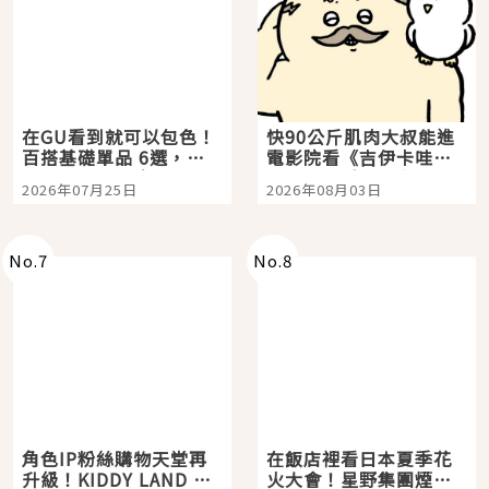
在GU看到就可以包色！
快90公斤肌肉大叔能進
百搭基礎單品 6選，閉
電影院看《吉伊卡哇》
眼全收也不心疼
嗎？日本重金屬樂團
2026年07月25日
2026年08月03日
「打首」會長與nagano
老師一同給出了答案
No.
7
No.
8
角色IP粉絲購物天堂再
在飯店裡看日本夏季花
升級！KIDDY LAND 原
火大會！星野集團煙火