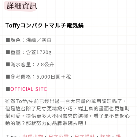
詳細資訊
Toffyコンパクトマルチ電気鍋
■顏色：淺綠／灰白
■重量：含蓋1720g
■滿水容量：2.8公升
■參考價格：5,000日圓＋稅
■
OFFICIAL SITE
雖然Toffy先前已經出過一台大容量的萬用調理鍋了，
但是這台除了尺寸更精緻小巧，端上桌的畫面也更加時
髦可愛，提供更多人不同需求的選擇，看了是不是超心
動的呢？那就努力向品牌敲碗去吧！
Tags :
廚房小物
、
日本家電
、
日本設計
、
購物
、
鍋