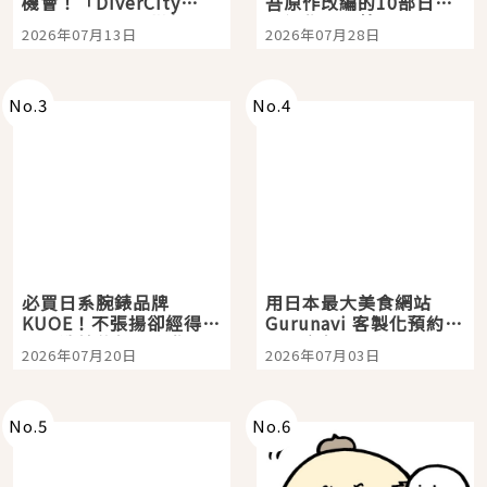
機會！「DiverCity
吾原作改編的10部日本
Tokyo Plaza」搭船、
影視作品推薦
2026年07月13日
2026年07月28日
購物、美食及夜景，一
次全體驗
No.
3
No.
4
必買日系腕錶品牌
用日本最大美食網站
KUOE！不張揚卻經得起
Gurunavi 客製化預約九
時間洗鍊的經典之作五
大都市餐廳，打造專屬
2026年07月20日
2026年07月03日
選
美食體驗！
No.
5
No.
6