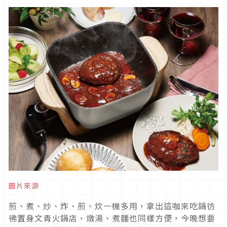
圖片來源
煎、煮、炒、炸、煎、炊一機多用，拿出這咖來吃鍋彷
彿置身文青火鍋店，燉湯、煮麵也同樣方便，今晚想要