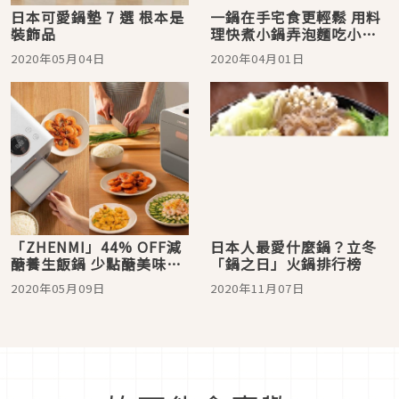
日本可愛鍋墊 7 選 根本是
一鍋在手宅食更輕鬆 用料
裝飾品
理快煮小鍋弄泡麵吃小火
鍋都超棒的！
2020年05月04日
2020年04月01日
「ZHENMI」44% OFF減
日本人最愛什麼鍋？立冬
醣養生飯鍋 少點醣美味不
「鍋之日」火鍋排行榜
變健康更多！
2020年05月09日
2020年11月07日