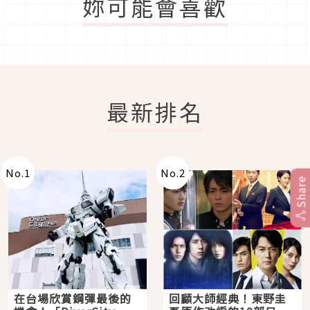
妳可能會喜歡
最新排名
No.
1
No.
2
Share
在台場欣賞鋼彈最後的
回顧大師經典！東野圭