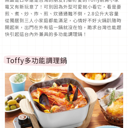
電又有新玩意了！可別因為外型可愛就小看它，看是要
煎、煮、炒、炸、煎、炊通通難不倒，2.8公升大容量
從獨居到三人小家庭都能滿足，心情好不好火鍋趴隨時
開起來，出門在外有這一鍋就沒在怕，跪求台灣也能趕
快引起這台內外兼具的多功能調理鍋！
Toffy多功能調理鍋