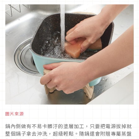
圖片來源
鍋內側做有不易卡髒汙的塗層加工，只要把電源拔掉就
整個鍋子拿去沖洗，超級輕鬆。隨鍋還會附贈專屬蒸盤