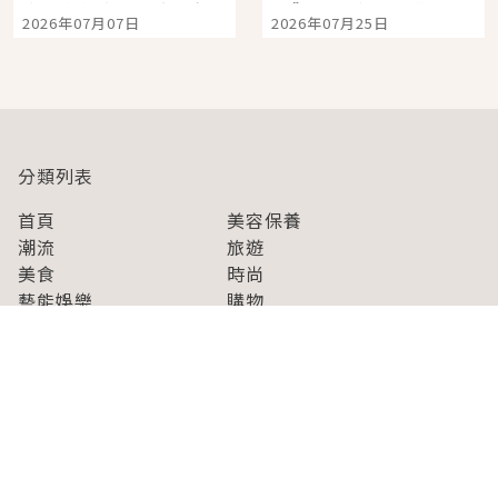
宿店吉伊卡哇迎客，新
景觀飯店6選，讓你不用
2026年07月07日
2026年07月25日
開幕 OMOKADO 店3分
人擠人悠閒欣賞
即達
分類列表
首頁
美容保養
潮流
旅遊
美食
時尚
藝能娛樂
購物
關於Japaholic
關於我們
免責事項
寫手招募
Japaholic Girls招募
廣告、合作洽談
關鍵字列表
お問い合わせ