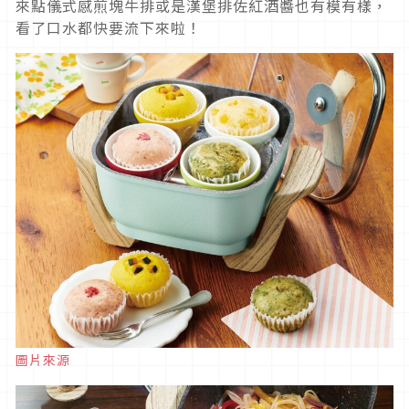
來點儀式感煎塊牛排或是漢堡排佐紅酒醬也有模有樣，
看了口水都快要流下來啦！
圖片來源