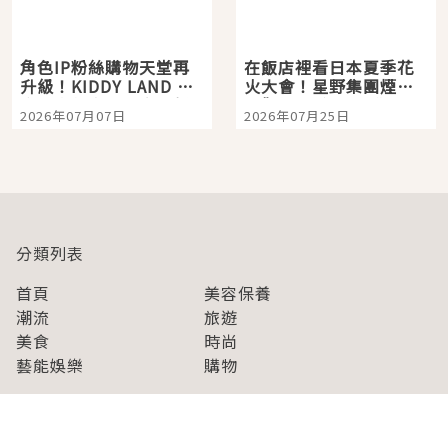
角色IP粉絲購物天堂再
在飯店裡看日本夏季花
升級！KIDDY LAND 原
火大會！星野集團煙火
宿店吉伊卡哇迎客，新
景觀飯店6選，讓你不用
2026年07月07日
2026年07月25日
開幕 OMOKADO 店3分
人擠人悠閒欣賞
即達
分類列表
首頁
美容保養
潮流
旅遊
美食
時尚
藝能娛樂
購物
關於Japaholic