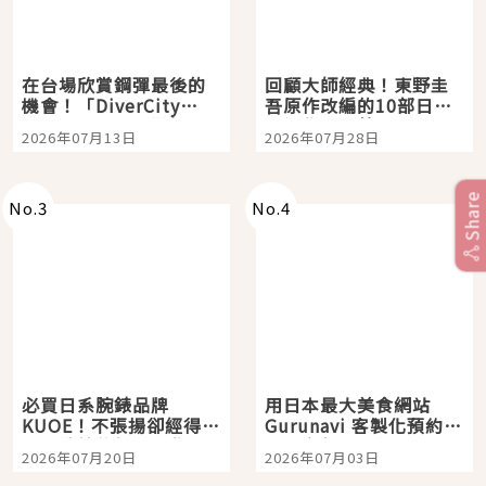
在台場欣賞鋼彈最後的
回顧大師經典！東野圭
機會！「DiverCity
吾原作改編的10部日本
Tokyo Plaza」搭船、
影視作品推薦
2026年07月13日
2026年07月28日
購物、美食及夜景，一
次全體驗
Share
No.
3
No.
4
必買日系腕錶品牌
用日本最大美食網站
KUOE！不張揚卻經得起
Gurunavi 客製化預約九
時間洗鍊的經典之作五
大都市餐廳，打造專屬
2026年07月20日
2026年07月03日
選
美食體驗！