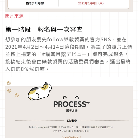
圖片來源
第一階段 報名與一次審查
想參加的朋友要先follow樂敦製藥的官方SNS，並在
2021年4月2日～4月14日這段期間，將主子的照片上傳
並標上指定的「#猫耳目薬デビュー」即可完成報名。
投稿結束後會由樂敦製藥的活動委員們審查，選出最終
入選的8位候選喵。