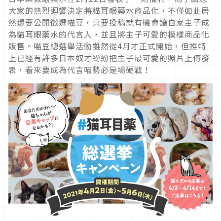
大家的熱烈迴響決定將貓耳眼藥水商品化，不僅如此居
然還要公開徵選喵豆，只要投稿就有機會讓自家主子成
為貓耳眼藥水的代言人，並且將主子可愛的模樣商品化
販售。喵豆總選舉活動雖然從4月才正式開始，但推特
上已經有許多日本奴才紛紛把主子最可愛的照片上傳發
表，看來要成為代言喵勢必是場硬戰！