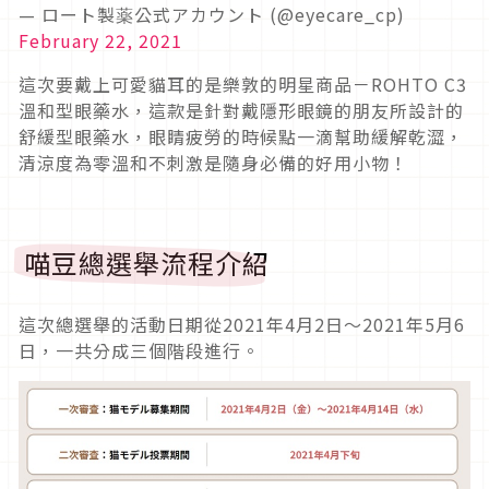
— ロート製薬公式アカウント (@eyecare_cp)
February 22, 2021
這次要戴上可愛貓耳的是樂敦的明星商品－ROHTO C3
溫和型眼藥水，這款是針對戴隱形眼鏡的朋友所設計的
舒緩型眼藥水，眼睛疲勞的時候點一滴幫助緩解乾澀，
清涼度為零溫和不刺激是隨身必備的好用小物！
喵豆總選舉流程介紹
這次總選舉的活動日期從2021年4月2日～2021年5月6
日，一共分成三個階段進行。