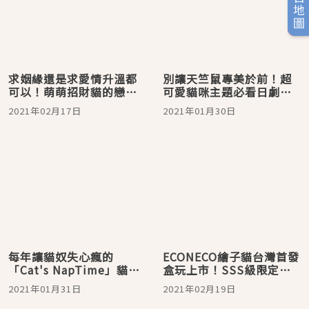
旅日地圖
求姻緣還是求愛情升溫都
別讓天竺鼠專美於前！超
可以！萌萌招財貓的戀愛
可愛貓咪主題必看日劇片
聖地淺草「今戶神社」
單來了！
2021年02月17日
2021年01月30日
每年讓貓奴失心瘋的
ECONECO繪子貓台灣首發
「Cat's NapTime」貓咪
盒玩上市！SSS級限定的
雜貨第6彈限時登場！請事
可愛雜貨不能錯過
2021年01月31日
2021年02月19日
先排好特休準備開搶