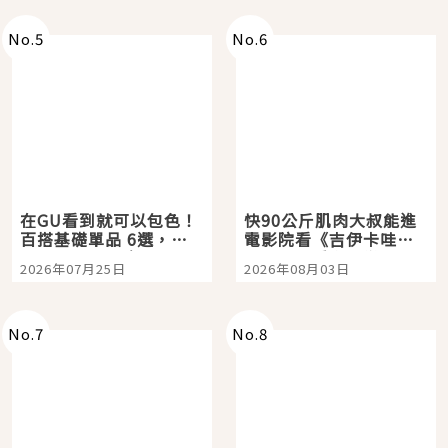
No.
5
No.
6
在GU看到就可以包色！
快90公斤肌肉大叔能進
百搭基礎單品 6選，閉
電影院看《吉伊卡哇》
眼全收也不心疼
嗎？日本重金屬樂團
2026年07月25日
2026年08月03日
「打首」會長與nagano
老師一同給出了答案
No.
7
No.
8