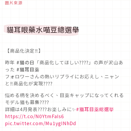
圖片來源
貓耳眼藥水喵豆總選舉
【商品化決定‼️】
昨年
#猫の日
「商品化してほしい????」の声が沢山あ
った
#猫耳目薬
フォロワーさんの熱いリプライにお応えし、ニャン
と‼️商品化が実現????
悩める柄を決めるべく、目薬キャップになってくれる
モデル猫も募集????
詳細は4月発表????お楽しみに✨
#猫耳目薬総選挙
https://t.co/N0YtmFaIs6
pic.twitter.com/Mu1ygINhDd