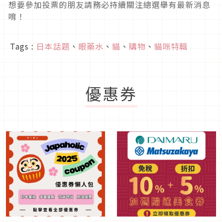
想要參加投票的朋友請務必持續關注總選舉有最新消息
唷！
Tags :
日本話題
、
眼藥水
、
貓
、
購物
、
貓咪特輯
優惠券